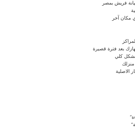
يانة فريش بمصر
ة
ي مكان آخر
مراكز
 منزلك
 الاصلية