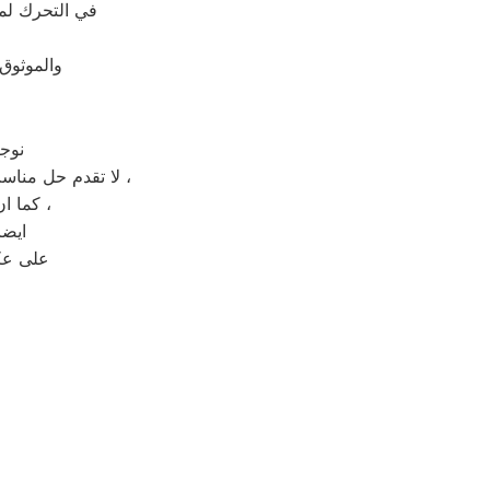
في التحرك لم
والموثوق
نوج
لا تقدم حل مناسب لصيانة جهاز منزلك المعطل بل تقدم حل مؤقت يعيد العطل الى جهازك بعد فترة قصيرة ،
كما ان فتح الجهاز من قبل شخص غير مختص قد يعرض جهازك الى التلف بشكل كلي ،
ايضا
على عك