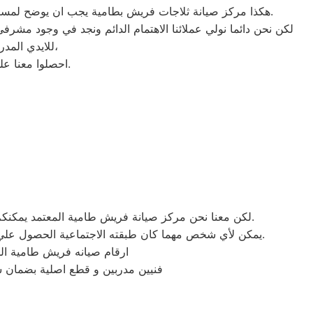
هكذا مركز صيانة ثلاجات فريش بطامية يجب ان يوضح لمستخدمى ثلاجات فريش بمصر ان كلنا يعلم مدى اهمية الثلاجة بالمنزل ونحن لا ندخر جهدا كي نلبي جميع طلبات الصيانه لثلاجات فريش.
لكن نحن دائما نولي عملائنا الاهتمام الدائم ونجد في وجود مشرفي
للايدي المدربة صاحبة الخبرة في كافة اعطال ثلاجات فريش بجميع موديلاتها القديم منها والحديث،
احصلوا معنا على افضل خدمة للثلاجات في مصر من خلال رقم مركز صيانة فريش المعتمد في طامية.
لكن معنا نحن مركز صيانة فريش طامية المعتمد يمكنكم الحصول علي خدمات الصيانة للاجهزة المنزلية فريش بقطع غيار أصلية وبشهادة ضمان معتمدة من مركز صيانة فريش المعتمد.
يمكن لأي شخص مهما كان طبقته الاجتماعية الحصول علي كافة الخدمات وأعمال التصليح التي يُقدمها توكيل ميكروويف فريش المُدعمة بباقات من الخصومات والعروض التي ليس لها مثيل.
ارقام صيانه فريش طامية ال
فورية للـ غسالات و الثلاجات اتصل نصلك اينما كنت.EG. فنيين مدربين و قطع اصلية