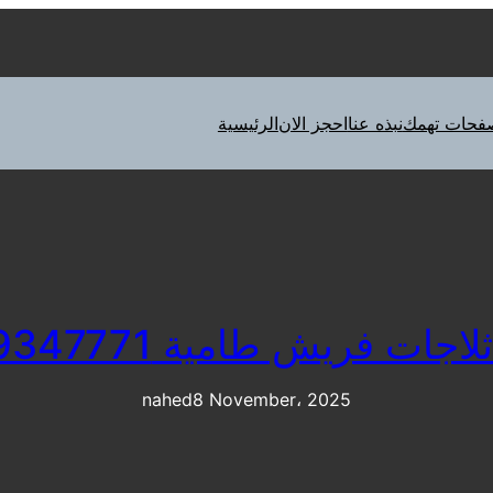
فحات تهمك
نبذه عنا
احجز الان
الرئيسية
اجات فريش طامية 01129347771
nahed
8 November، 2025