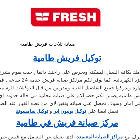
صيانة ثلاجات فريش طامية
توكيل فريش طامية
كافه السبل الممكنه ويحرص على راحتك دائما , حيث يقوم بشرح جمي
توكيل فريش , كما يوجد فري
ويدركوا جميع التفاصيل الفنية ومدربين من قبل التوكيلات الرسمية 
ريش طامية يضمن لكم حصولكم علي صيانه مجانية في حالة حدوث اي م
نعمل ايضا علي
توكيل يونيون اير
و
توكيل سامسونج
مركز صيانة فريش في طامية
حترف مع
مراكز الصيانة المعتمدة
الذى يغنيك عن التعامل مع فنيين غير