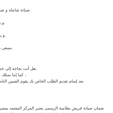
صيانة شاملة و ضمان لمدة عام كامل على جميع القطع التى تم استبدالها. ضمان حقيقى و جميع القطع اصلية.
و يقوم بمساعدتك فى انهاء اى مشكلة طارئة او اى عطل بسيط بشكل مجانى.
و يملكون المعدات الخاصه اللازمه للإصلاح المنزلى فى اى وقت وفى اى مكان.
نسعى دائما لإرضاء العملاء ولذلك خدمة الدعم الفنى متاحة فى اى وقت وفى اى مكان.
هل أنت بحاجة إلى خدمة صيانة غسالات اطباق فريش طامية لديك؟ نحن نمنحك خدمة الصيانة الفورية التي ترغب بها،
كما إننا نمتلك خبرة أكثر من 10 سنوات في خدمات إصلاحات كافة أنواع غسالات الأطباق فريش طامية ،
بعد إتمام تقديم الطلب الخاص بك يقوم الفنيين التا
ضمان صيانة فريش بطامية الرسمى يعتبر المركز المعتمد بمصر ا