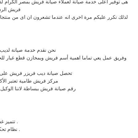
فريش الرس
لذلك نكرر عليكم مرة اخرى انه عندما تشعرون ان اى من منتجا
نحن نقدم خدمة صيانة لديب
وفريق عمل يعي تماما اهمية أسم فريش وبمخازن قطع غيار للحف
تحصل صيانة ديب فريزر فريش على أع
مركز فريش طامية تعتبر الأكث
رقم صيانة فريش ببساطة لاننا الوكي
تتميز غسالة ملابس فريش بسهولة التنظيف وبها خاصة التنظيف الذاتي للحله بعد الغسيل .
نظام تحكم الكتروني وهو نظام يتيح لك التحكم بكامل وظائف الغساله بنظام الكتروني ذكي .