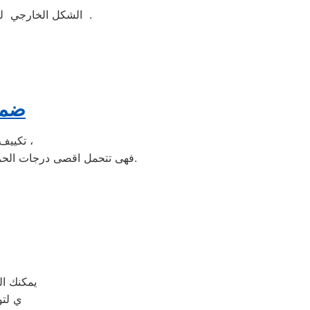
الشكل الخارجي لغسالة ملابس فريش جيد ومتوفر منها اكثر من لون مثل ابيض واسود وسيلفر لتناسب الجميع .
ضما
تكييف الخدمة الشاقة من مبيعات تكييف فريش الاولى فى مبيعات التكييف فى مصر ،
فهى تتحمل اقصى درجات الحرارة الصيف تعمل فى اسواء الظروف باستمرارية فى التشغيل المتواصل حيث لا يضاهيها اى تكييف اخر.
يمكنك ا
ي لتو