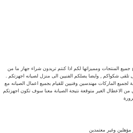
ع المنتجات ومميزاتها لكم اذا كنتم تريدون شراء جهاز ما من
ق دعم فنى يقوم بصيانه جميع الاجهزه الكهربائيه, كما توفر لكم مرلكز صيانه فريش خدمه 24 ساعه , فى تلقى شكواكم , وايضا يصلكم الفنيين الى منزل لصيانه اجهزتكم .
لجميع الماركات مهندسين وفنيين للقيام بجميع اعمال الصيانه مع
ن الاعطال الغير متوقعة نتيجة الصيانة معنا سوف تكون اجهزتكم
 مؤهلين وغير معتمدين