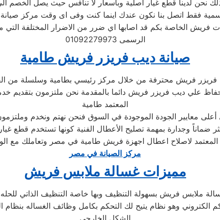
مية فقط اتصل بنا نكون عندك اينما كنت وفى اى وقت مركز صيان
ت فريش الخاصة بكم قد اصابها اي ضرر من الاضرار المختلفة التي 
الرسمى 01092279973
صيانة ديب فريزر فريش طامية
 فريزر فريش محترفة من خلال مركز رئيسي بطامية وسلسلة من ال
اظ علي ديب فريزر فريش دائما بالمقدمة نحن ملتزمون بتقديم خدمة 
المعتمد طامية
لى معايير الجودة الموجودة في السوق فنحن نهتم ونخدم وملتزمون 
ر ضماناً وجدارة بمهمة تصليح الأعطال الفنية كونها تستخدم قطع غي
ل المعتمد لاصلاح اعطال اجهزة فريش طامية في مصر وتعاملك مع ال
مركز الصيانة في مصر
مميزات غسالة ملابس فريش
الشكل الخارجي