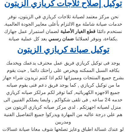
توكيل إصلاح ثلاجات كريازي الزيتون
نحن مركز معتمد لصيانة ثلاجات كريازي في الزيتون، نوفر
خدمات صيانة شاملة مع الالتزام بأعلى معايير الجودة العالمية.
نستخدم دائمًا
قطع الغيار الأصلية
لضمان استمرار عمل جهازك
بعد كل عملية صيانة.
بكفاءة، ونوفر لعملائنا
ضمان رسمي
توكيل صيانة كريازي الزيتون
يوجد فى توكيل كريازي فريق عمل محترف يدعمك ويخدمك
بكافه السبل الممكنه ويحرص على راحتك دائما , حيث يقوم
بشرح جميع المنتجات ومميزاتها لكم اذا كنتم تريدون شراء جهاز
ما من توكيل كريازي , كما يوجد فريق دعم فنى يقوم صيانه
جميع الاجهزه الكهربائيه, كما توفر لكم مرلكز صيانه كريازي
خدمه 24 ساعه , فى تلقى شكواكم , وايضا يصلكم الفنيين الى
منزل لصيانه اجهزتكم . لدي مركز صيانه كريازي الزيتون من
هم علي درجة عاليه من المهارة ويدركوا جميع التفاصيل الفنية
ومدربين
لو عندك غسالة اطباق وعايز تصلحها شوف معانا صيانة غسالات