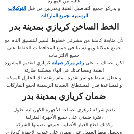
عاليه من المهارة
و يدركوا جميع التفاصيل الفنية ومدربين من قبل
التوكيلات
الرسمية لجميع الماركات
الخط الساخن كريازي بمدينة بدر
لأن متابعة كاملة من مشرفى خطوط السير للتنسيق التام مع
جميع عملائنا ومهندسينا فى جميع المحافظات للحفاظ على
جميع الالتزامات
لكن اتصالك بنا على
رقم مركز صيانة
كريازي لتقديم المشورة
القنية ومساعدتك فى انهاء مشكلة طارئة
او عطل بسيط هو امر نقدره تمام ونقدم لك الحلول الممكنة
والمساعدة قدر المستطاع ،الصيانة الرسمية لجمع الماركات
ضمان كريازي بمدينة بدر
تقدم شركة
كريازي
لصناعة الأجهزة الكهربائية أطول
على جميع الأجهزة المنزلية،
فترة
ضمان
وكذلك قطع الغيار الأصلية، جميعها تضمنها الشركة
ويحصل معها العميل على ضمان علي عيوب الاجهزة كريازي