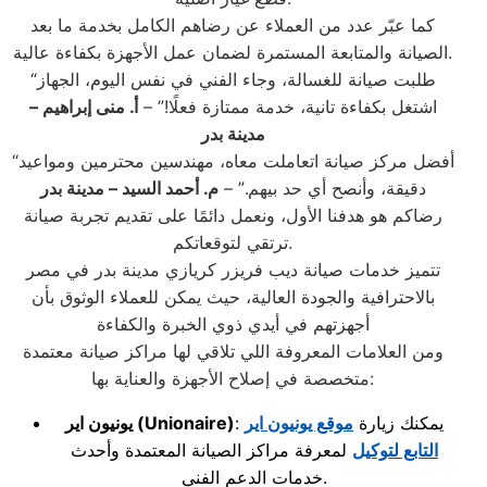
كما عبّر عدد من العملاء عن رضاهم الكامل بخدمة ما بعد
الصيانة والمتابعة المستمرة لضمان عمل الأجهزة بكفاءة عالية.
“طلبت صيانة للغسالة، وجاء الفني في نفس اليوم، الجهاز
اشتغل بكفاءة تانية، خدمة ممتازة فعلًا!” –
أ. منى إبراهيم –
مدينة بدر
“أفضل مركز صيانة اتعاملت معاه، مهندسين محترمين ومواعيد
دقيقة، وأنصح أي حد بيهم.” –
م. أحمد السيد – مدينة بدر
رضاكم هو هدفنا الأول، ونعمل دائمًا على تقديم تجربة صيانة
ترتقي لتوقعاتكم.
تتميز خدمات صيانة ديب فريزر كريازي مدينة بدر في مصر
بالاحترافية والجودة العالية، حيث يمكن للعملاء الوثوق بأن
أجهزتهم في أيدي ذوي الخبرة والكفاءة
ومن العلامات المعروفة اللي تلاقي لها مراكز صيانة معتمدة
متخصصة في إصلاح الأجهزة والعناية بها:
: يمكنك زيارة
موقع يونيون اير
(Unionaire)
يونيون اير
التابع لتوكيل
لمعرفة مراكز الصيانة المعتمدة وأحدث
خدمات الدعم الفني.