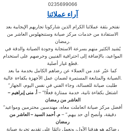
0235699066
آراء عملائنا
نفتخر بثقة عملائنا الكرام الذين شاركونا تجاربهم الإيجابية بعد
الاستفادة من خدمات مركز صيانة وستنجهلوس العاشر من
رمضان.
يُشيد الكثير منهم بسرعة الاستجابة وجودة الصيانة والدقة في
المواعيد، بالإضافة إلى احترافية الفنيين وحرصهم على استخدام
قطع غيار أصلية.
كما عبّر عدد من العملاء عن رضاهم الكامل بخدمة ما بعد
الصيانة والمتابعة المستمرة لضمان عمل الأجهزة بكفاءة عالية.
“طلبت صيانة للغسالة، وجاء الفني في نفس اليوم، الجهاز
اشتغل بكفاءة تانية، خدمة ممتازة فعلًا!” –
أ. منى إبراهيم –
العاشر من رمضان
“أفضل مركز صيانة اتعاملت معاه، مهندسين محترمين ومواعيد
دقيقة، وأنصح أي حد بيهم.” –
م. أحمد السيد – العاشر من
رمضان
رضاكم هو هدفنا الأول، ونعمل دائمًا على تقديم تجربة صيانة