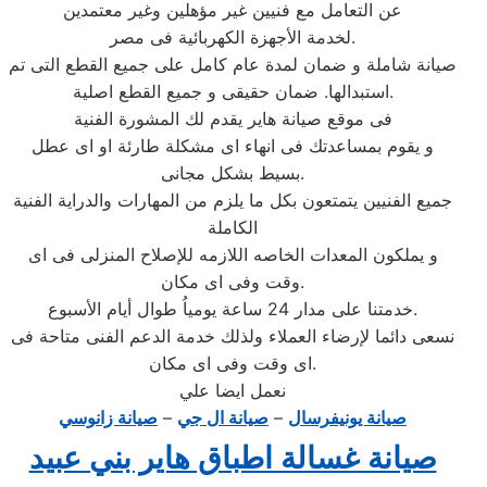
عن التعامل مع فنيين غير مؤهلين وغير معتمدين
لخدمة الأجهزة الكهربائية فى مصر.
صيانة شاملة و ضمان لمدة عام كامل على جميع القطع التى تم
استبدالها. ضمان حقيقى و جميع القطع اصلية.
فى موقع صيانة هاير يقدم لك المشورة الفنية
و يقوم بمساعدتك فى انهاء اى مشكلة طارئة او اى عطل
بسيط بشكل مجانى.
جميع الفنيين يتمتعون بكل ما يلزم من المهارات والدراية الفنية
الكاملة
و يملكون المعدات الخاصه اللازمه للإصلاح المنزلى فى اى
وقت وفى اى مكان.
خدمتنا على مدار 24 ساعة يومياُ طوال أيام الأسبوع.
نسعى دائما لإرضاء العملاء ولذلك خدمة الدعم الفنى متاحة فى
اى وقت وفى اى مكان.
نعمل ايضا علي
صيانة يونيفرسال
–
صيانة ال جي
–
صيانة زانوسي
صيانة غسالة اطباق هاير بني عبيد