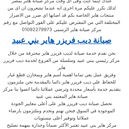
عندك اينما كنت وفى اى وقت مركز صيانة هاير بمصر
لذلك نكرر عليكم مرة اخرى انه عندما تشعرون ان اى من
منتجات هاير الخاصة بكم قد اصابها اي ضرر من الاضرار
المختلفة التي من المفترض عليكم على الفور التواصل مع رقم
مركز صيانة هاير الرسمى 01092279973
صيانة ديب فريزر هاير بني عبيد
نحن نقدم خدمة صيانة لديب فريزر هاير محترفة من خلال
مركز رئيسي ببني عبيد وسلسلة من الفروع لخدمة ديب فريزر
هاير
وفريق عمل يعي تماما اهمية أسم هاير وبمخازن قطع غيار
للحفاظ علي ديب فريزر هاير دائما بالمقدمة نحن ملتزمون
بتقديم خدمة بأسعار محددة وترضي عملائنا دائما اتصوا بنا مركز
صيانة هاير المعتمد بني عبيد
تحصل صيانة ديب فريزر هاير على أعلى معايير الجودة
الموجودة في السوق فنحن نهتم ونخدم وملتزمون بارضاء
عملائنا وتوفير أعلى مستويات
مركز هاير بني عبيد تعتبر الأكثر ضماناً وجدارة بمهمة تصليح