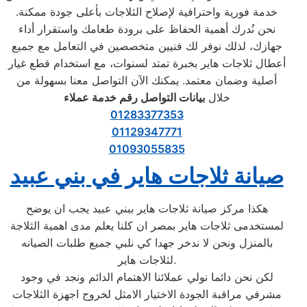
خدمة فورية واحترافية لإصلاح الثلاجات بأعلى جودة ممكنة.
نحن نُدرك أهمية الحفاظ على برودة طعامك واستقرار أداء
جهازك، لذلك نوفر لك فنيين متخصصين في التعامل مع جميع
أعطال ثلاجات هاير بخبرة تمتد لسنوات، مع استخدام قطع غيار
أصلية وضمان معتمد. يمكنك الآن التواصل معنا بسهولة من
خلال
بيانات التواصل رقم خدمة عملاء
01283377353
01129347771
01093055835
صيانة ثلاجات هاير في بني عبيد
هكذا مركز صيانة ثلاجات هاير ببني عبيد يجب ان يوضح
لمستخدمى ثلاجات هاير بمصر ان كلنا يعلم مدى اهمية الثلاجة
بالمنزل ونحن لا ندخر جهدا كي نلبي جميع طلبات الصيانه
لثلاجات هاير.
لكن نحن دائما نولي عملائنا الاهتمام الدائم ونجد في وجود
مشرفي مراقبة الجودة الاختيار الامثل لخروج اجهزة الثلاجات