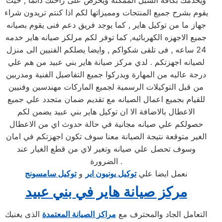
ويخدمك بكافه السبل الممكنه ويحرص على راحتك دائما , حيث
يقوم بشرح جميع المنتجات ومميزاتها لكم اذا كنتم تريدون شراء
جهاز ما من توكيل هاير , كما يوجد فريق دعم فنى يقوم بصيانه
جميع الاجهزه الكهربائيه, كما توفر لكم مرلكز صيانه هاير خدمه
24 ساعه , فى تلقى شكواكم , وايضا يصلكم الفنيين الى منزل
لصيانه اجهزتكم . لدي مركز صيانة هاير بني عبيد من هم علي
درجة عاليه من المهارة ويدركوا جميع التفاصيل الفنية ومدربين
من قبل التوكيلات الرسمية لجميع الماركات مهندسين وفنيين
للقيام بجميع اعمال الصيانه مع تقديم ضمان متجدد علي جميع
الاعطال بالاضافة الا ان توكيل هاير بني عبيد يضمن لكم
حصولكم علي صيانه مجانية في حالة حدوث اي من الاعطال
الغير متوقعة نتيجة الصيانة معنا سوف تكون اجهزتكم في امان
وسوف تحصل علي صيانه وتغير لاي من قطع الغيار عند
الضرورة .
نعمل ايضا علي
توكيل يونيون اير
و
توكيل سامسونج
مركز صيانة هاير في بني عبيد
التعامل الجاد والمحترف مع
مراكز الصيانة المعتمدة
الذى يغنيك