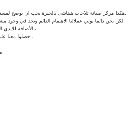
هكذا مركز صيانة ثلاجات هيتاشي بالجيزة يجب ان يوضح لمستخدمى ثلاجات هيتاشي بمصر ان كلنا يعلم مدى اهمية الثلاجة بالمنزل ونحن لا ندخر جهدا كي نلبي جميع طلبات الصيانه لثلاجات هيتاشي.
لكن نحن دائما نولي عملائنا الاهتمام الدائم ونجد في وجود م
بالأضافة للايدي المدربة صاحبة الخبرة في كافة اعطال ثلاجات هيتاشي بجميع موديلاتها القديم منها والحديث،
احصلوا معنا على افضل خدمة للثلاجات في مصر من خلال رقم مركز صيانة هيتاشي المعتمد في الجيزة.
م