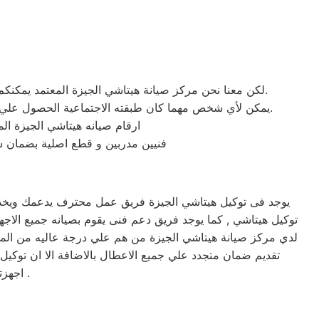
لكن معنا نحن مركز صيانة هيتاشي الجيزة المعتمد يمكنكم الحصول علي خدمات الصيانة للاجهزة المنزلية هيتاشي بقطع غيار أصلية وبشهادة ضمان معتمدة من مركز صيانة هيتاشي المعتمد.
يمكن لأي شخص مهما كان طبقته الاجتماعية الحصول علي كافة الخدمات وأعمال التصليح التي يُقدمها توكيل ميكروويف هيتاشي المُدعمة بباقات من الخصومات والعروض التي ليس لها مثيل.
ارقام صيانه هيتاشي الجيزة ال
فنيين مدربين و قطع اصلية بضمان 
يوجد فى توكيل هيتاشي الجيزة فريق عمل محترف يدعمك ويخدمك
لدي مركز صيانة هيتاشي الجيزة من هم علي درجة عاليه من المهار
تقديم ضمان متجدد علي جميع الاعطال بالاضافة الا ان توكي
اجهزتكم في امان وسوف تحصل علي صيانه وتغير لاي من قطع الغيار عند الضرورة .