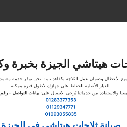
جات هيتاشي الجيزة بخبرة وكف
ميع الأعطال وضمان عمل الثلاجة بكفاءة تامة. نحن نوفر خدمة معتم
الغيار الأصلية للحفاظ على جهازك لأطول فترة ممكنة.
عنا والاستفادة من خدماتنا يُرجى الاتصال على:
بيانات التواصل – رقم
01283377353
01129347771
01093055835
صيانة ثلاجات هيتاشي في الجيزة