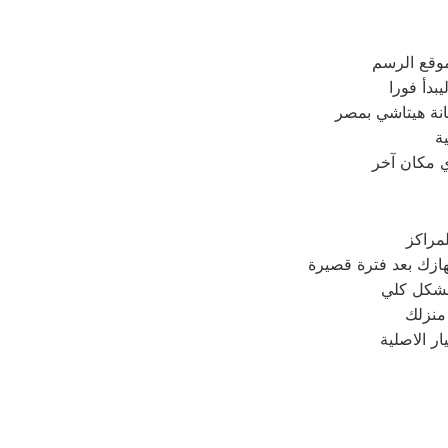
موقع الرسم
دأ فورا
انة هيتاشي بمصر
ة
ي مكان آخر
مراكز
 منزلك
ر الاصلية