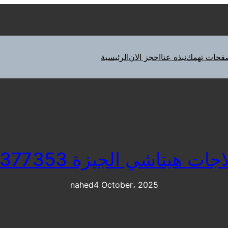
فحات تهمك
نبذه عنا
احجز الان
الرئيسية
ات هيتاشي الجيزة 01283377353
nahed
4 October، 2025