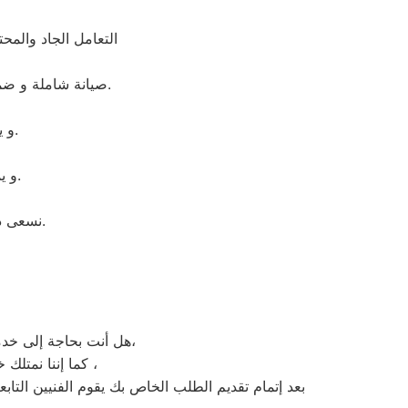
التعامل الجاد والم
صيانة شاملة و ضمان لمدة عام كامل على جميع القطع التى تم استبدالها. ضمان حقيقى و جميع القطع اصلية.
و يقوم بمساعدتك فى انهاء اى مشكلة طارئة او اى عطل بسيط بشكل مجانى.
و يملكون المعدات الخاصه اللازمه للإصلاح المنزلى فى اى وقت وفى اى مكان.
نسعى دائما لإرضاء العملاء ولذلك خدمة الدعم الفنى متاحة فى اى وقت وفى اى مكان.
هل أنت بحاجة إلى خدمة صيانة غسالات اطباق هيتاشي الجيزة لديك؟ نحن نمنحك خدمة الصيانة الفورية التي ترغب بها،
كما إننا نمتلك خبرة أكثر من 10 سنوات في خدمات إصلاحات كافة أنواع غسالات الأطباق هيتاشي الجيزة ،
بعد إتمام تقديم الطلب الخاص بك يقوم الفنيين التاب