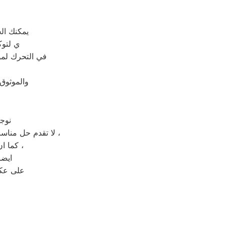
يمكنك ال
ي لتوك
في التحرك لمو
والموثوق
نوج
لا تقدم حل مناسب لصيانة جهاز منزلك المعطل بل تقدم حل مؤقت يعيد العطل الى جهازك بعد فترة قصيرة ،
كما ان فتح الجهاز من قبل شخص غير مختص قد يعرض جهازك الى التلف بشكل كلي ،
ايضا
على عكس