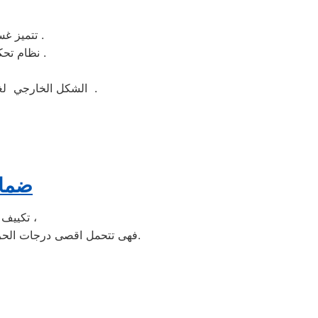
تتميز غسالة ملابس هيتاشي بسهولة التنظيف وبها خاصة التنظيف الذاتي للحله بعد الغسيل .
نظام تحكم الكتروني وهو نظام يتيح لك التحكم بكامل وظائف الغساله بنظام الكتروني ذكي .
الشكل الخارجي لغسالة ملابس هيتاشي جيد ومتوفر منها اكثر من لون مثل ابيض واسود وسيلفر لتناسب الجميع .
ضمان
تكييف الخدمة الشاقة من مبيعات تكييف هيتاشي الاولى فى مبيعات التكييف فى مصر ،
فهى تتحمل اقصى درجات الحرارة الصيف تعمل فى اسواء الظروف باستمرارية فى التشغيل المتواصل حيث لا يضاهيها اى تكييف اخر.