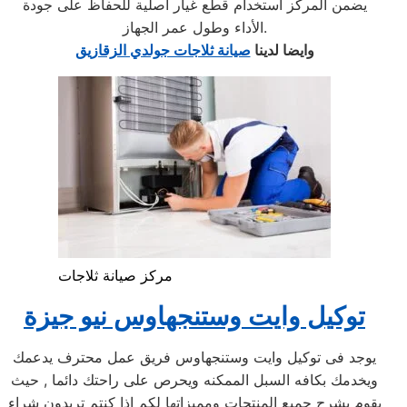
يضمن المركز استخدام قطع غيار أصلية للحفاظ على جودة
الأداء وطول عمر الجهاز.
وايضا لدينا
صيانة ثلاجات جولدي الزقازيق
مركز صيانة ثلاجات
توكيل وايت وستنجهاوس نيو جيزة
يوجد فى توكيل وايت وستنجهاوس فريق عمل محترف يدعمك
ويخدمك بكافه السبل الممكنه ويحرص على راحتك دائما , حيث
يقوم بشرح جميع المنتجات ومميزاتها لكم اذا كنتم تريدون شراء