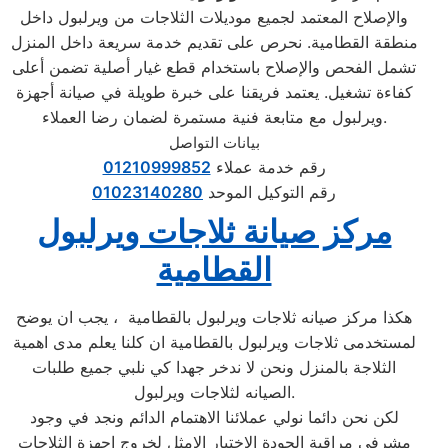
والإصلاح المعتمد لجميع موديلات الثلاجات من ويرلبول داخل
منطقة القطامية. نحرص على تقديم خدمة سريعة داخل المنزل
تشمل الفحص والإصلاح باستخدام قطع غيار أصلية تضمن أعلى
كفاءة تشغيل. يعتمد فريقنا على خبرة طويلة في صيانة أجهزة
ويرلبول مع متابعة فنية مستمرة لضمان رضا العملاء.
بيانات التواصل
رقم خدمة عملاء
01210999852
رقم التوكيل الموحد
01023140280
مركز صيانة ثلاجات ويرلبول
القطامية
هكذا مركز صيانه ثلاجات ويرلبول بالقطامية ، يجب ان يوضح
لمستخدمى ثلاجات ويرلبول بالقطامية ان كلنا يعلم مدى اهمية
الثلاجة بالمنزل ونحن لا ندخر جهدا كي نلبي جميع طلبات
الصيانه لثلاجات ويرلبول.
لكن نحن دائما نولي عملائنا الاهتمام الدائم ونجد في وجود
مشرفي مراقبة الجودة الاختيار الامثل لخروج اجهزة الثلاجات