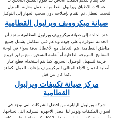
بعد إتمام تقديم الطلب الخاص بك يقوم الفنيين التابعين لـ
غسالات الاطباق ويرلبول القطامية ، بعمل معاينة بالمنزل
لتحديد العطل، ثم القيام بإصلاحه دون سحب الجهاز إلى التوكيل
صيانة ميكروويف ويرلبول القطامية
عند الحاجة إلى
صيانة ميكروويف ويرلبول القطامية
ستجد أن
الخدمة متوفرة بأعلى جودة وبدعم فني متكامل يشمل جميع
مناطق القطامية. يتم التعامل مع الأعطال بدقة سواء في لوحة
المفاتيح، المروحة الداخلية أو أنظمة التسخين، مع توفير فروع
قريبة لتسهيل الوصول السريع. كما يتم استخدام قطع غيار
أصلية لضمان الأداء المثالي للميكروويف وإعادته للعمل بكفاءة
كما كان من قبل.
مركز صيانة تكييفات ويرلبول
القطامية
شركة ويرلبول اليابانيه من افضل الشركات التى توجد فى
اسواق المكيفات وتوفر لنا افضل الاجهزه المنزليه التى تحتاجها،
تأسست شركة ويرلبول منذ عام 1912 وكى تحافظ على مكانتها