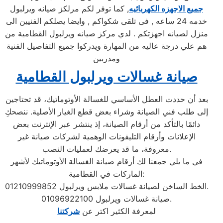
جميع الاجهزه الكهربائيه
, كما توفر لكم مرلكز صيانه ويرلبول
خدمه 24 ساعه , فى تلقى شكواكم , وايضا يصلكم الفنيين الى
منزل لصيانه اجهزتكم . لدي مركز صيانه ويرلبول القطامية من
هم علي درجة عاليه من المهارة ويدركوا جميع التفاصيل الفنية
ومدربين
صيانة غسالات ويرلبول القطامية
بعد أن حددت العطل الأساسي للغسالة الأوتوماتيك، قد تحتاجين
إلى طلب فني الصيانة وشراء بعض قطع الغيار الأصلية. ننصحكِ
دائمًا بالتأكد من أرقام الصيانة، إذ ينتشر عبر الإنترنت بعض
الإعلانات وأرقام التليفونات الوهمية لشركات صيانة غير
معروفة، ما قد يعرضك لعمليات النصب.
في ما يلي جمعنا لك أرقام صيانة الغسالة الأوتوماتيك لأشهر
الماركات في القطامية:
الخط الساخن لصيانة غسالات ملابس ويرلبول 01210999852.
صيانة غسالات ويرلبول 01096922100.
لمعرفة الكثير اكتر عن
شركتنا