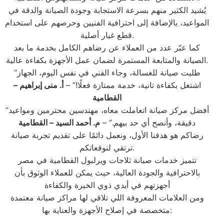
يُشيد الكثير منهم بسرعة الاستجابة وجودة الصيانة والدقة في
المواعيد، بالإضافة إلى احترافية الفنيين وحرصهم على استخدام
قطع غيار أصلية.
كما عبّر عدد من العملاء عن رضاهم الكامل بخدمة ما بعد
الصيانة والمتابعة المستمرة لضمان عمل الأجهزة بكفاءة عالية.
“طلبت صيانة للغسالة، وجاء الفني في نفس اليوم، الجهاز
اشتغل بكفاءة تانية، خدمة ممتازة فعلًا!” –
أ. منى إبراهيم –
القطامية
“أفضل مركز صيانة اتعاملت معاه، مهندسين محترمين ومواعيد
دقيقة، وأنصح أي حد بيهم.” –
م. أحمد السيد – القطامية
رضاكم هو هدفنا الأول، ونعمل دائمًا على تقديم تجربة صيانة
ترتقي لتوقعاتكم.
تتميز خدمات صيانة ثلاجات ويرلبول القطامية في مصر
بالاحترافية والجودة العالية، حيث يمكن للعملاء الوثوق بأن
أجهزتهم في أيدي ذوي الخبرة والكفاءة
ومن العلامات المعروفة اللي تلاقي لها مراكز صيانة معتمدة
متخصصة في إصلاح الأجهزة والعناية بها: