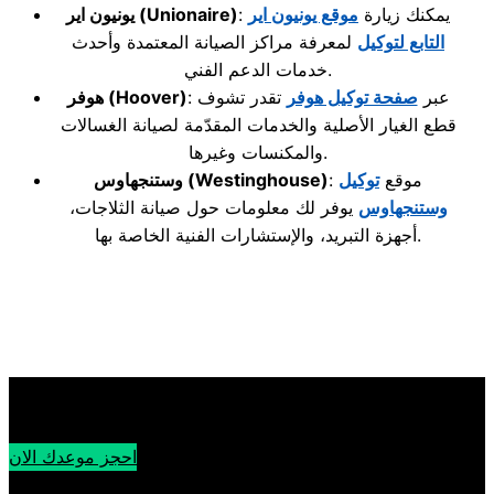
: يمكنك زيارة
موقع يونيون اير
(Unionaire)
يونيون اير
التابع لتوكيل
لمعرفة مراكز الصيانة المعتمدة وأحدث
خدمات الدعم الفني.
: عبر
صفحة توكيل هوفر
تقدر تشوف
(Hoover)
هوفر
قطع الغيار الأصلية والخدمات المقدّمة لصيانة الغسالات
والمكنسات وغيرها.
: موقع
توكيل
(Westinghouse)
وستنجهاوس
وستنجهاوس
يوفر لك معلومات حول صيانة الثلاجات،
أجهزة التبريد، والإستشارات الفنية الخاصة بها.
احجز موعدك الان