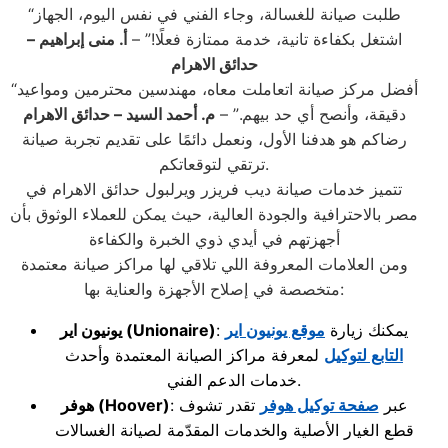
“طلبت صيانة للغسالة، وجاء الفني في نفس اليوم، الجهاز
اشتغل بكفاءة تانية، خدمة ممتازة فعلًا!” –
أ. منى إبراهيم –
حدائق الاهرام
“أفضل مركز صيانة اتعاملت معاه، مهندسين محترمين ومواعيد
دقيقة، وأنصح أي حد بيهم.” –
م. أحمد السيد – حدائق الاهرام
رضاكم هو هدفنا الأول، ونعمل دائمًا على تقديم تجربة صيانة
ترتقي لتوقعاتكم.
تتميز خدمات صيانة ديب فريزر ويرلبول حدائق الاهرام في
مصر بالاحترافية والجودة العالية، حيث يمكن للعملاء الوثوق بأن
أجهزتهم في أيدي ذوي الخبرة والكفاءة
ومن العلامات المعروفة اللي تلاقي لها مراكز صيانة معتمدة
متخصصة في إصلاح الأجهزة والعناية بها:
: يمكنك زيارة
موقع يونيون اير
(Unionaire)
يونيون اير
التابع لتوكيل
لمعرفة مراكز الصيانة المعتمدة وأحدث
خدمات الدعم الفني.
: عبر
صفحة توكيل هوفر
تقدر تشوف
(Hoover)
هوفر
قطع الغيار الأصلية والخدمات المقدّمة لصيانة الغسالات