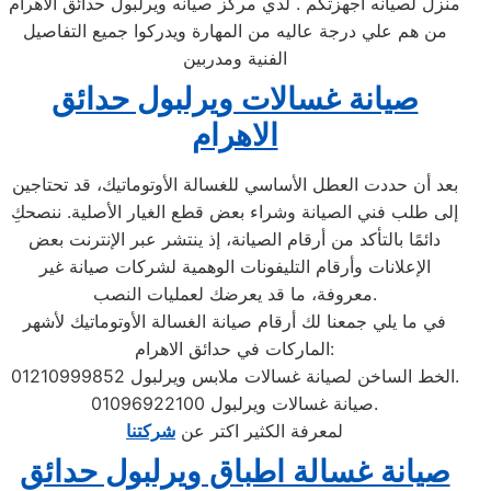
منزل لصيانه اجهزتكم . لدي مركز صيانه ويرلبول حدائق الاهرام
من هم علي درجة عاليه من المهارة ويدركوا جميع التفاصيل
الفنية ومدربين
صيانة غسالات ويرلبول حدائق
الاهرام
بعد أن حددت العطل الأساسي للغسالة الأوتوماتيك، قد تحتاجين
إلى طلب فني الصيانة وشراء بعض قطع الغيار الأصلية. ننصحكِ
دائمًا بالتأكد من أرقام الصيانة، إذ ينتشر عبر الإنترنت بعض
الإعلانات وأرقام التليفونات الوهمية لشركات صيانة غير
معروفة، ما قد يعرضك لعمليات النصب.
في ما يلي جمعنا لك أرقام صيانة الغسالة الأوتوماتيك لأشهر
الماركات في حدائق الاهرام:
الخط الساخن لصيانة غسالات ملابس ويرلبول 01210999852.
صيانة غسالات ويرلبول 01096922100.
لمعرفة الكثير اكتر عن
شركتنا
صيانة غسالة اطباق ويرلبول حدائق