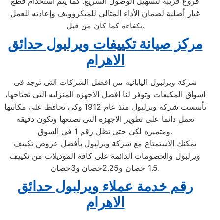
فروع قريبة لتسهيل الوصول السريع. كما يتم استخدام قطع
غيار أصلية لضمان الأداء المثالي للميكروويف وإعادته للعمل
بكفاءة كما كان من قبل.
مركز صيانة تكييفات ويرلبول حدائق
الاهرام
شركة ويرلبول اليابانيه من افضل الشركات التى توجد فى
اسواق المكيفات وتوفر لنا افضل الاجهزه المنزليه التى تحتاجها،
تأسست شركة ويرلبول منذ عام 1912 وكى تحافظ على مكانتها
تعمل دائما على تطوير الاجهزه التى تصنعها وتكون دقيقه
ومتميزه لكى حتى تظل رقم 1 في السوق.
يمكنك الاستمتاع مع شركة ويرلبول بأفضل عروض تكييف
ويرلبول والخصومات الدائمة على كافة الموديلات من تكييف
1.5 حصان و2.25حصان و3حصان.
رقم خدمة عملاء ويرلبول حدائق
الاهرام