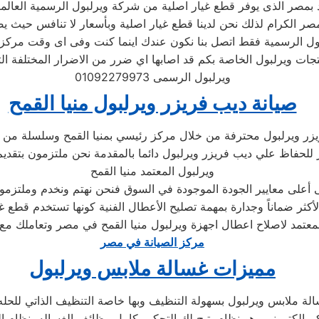
 بمصر الذى يوفر قطع غيار اصلية من شركة ويرلبول الرسمية العالمية
ول الرسمية فقط اتصل بنا نكون عندك اينما كنت وفى اى وقت مركز 
جات ويرلبول الخاصة بكم قد اصابها اي ضرر من الاضرار المختلفة ا
ويرلبول الرسمى 01092279973
صيانة ديب فريزر ويرلبول منيا القمح
زر ويرلبول محترفة من خلال مركز رئيسي بمنيا القمح وسلسلة من ا
لحفاظ علي ديب فريزر ويرلبول دائما بالمقدمة نحن ملتزمون بتقديم 
ويرلبول المعتمد منيا القمح
أعلى معايير الجودة الموجودة في السوق فنحن نهتم ونخدم وملتزمون
الأكثر ضماناً وجدارة بمهمة تصليح الأعطال الفنية كونها تستخدم قطع
المعتمد لاصلاح اعطال اجهزة ويرلبول منيا القمح في مصر وتعاملك م
مركز الصيانة في مصر
مميزات غسالة ملابس ويرلبول