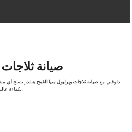
صيانة ثلاجات 
دلوقتي مع
صيانة ثلاجات ويرلبول منيا القمح
هتقدر تصلح أي مشك
بكفاءة عالية وطول عمر للجهاز، مع متابعة دقيقة لكل عملية صيانة لضمان راحتك ورضاك التام.