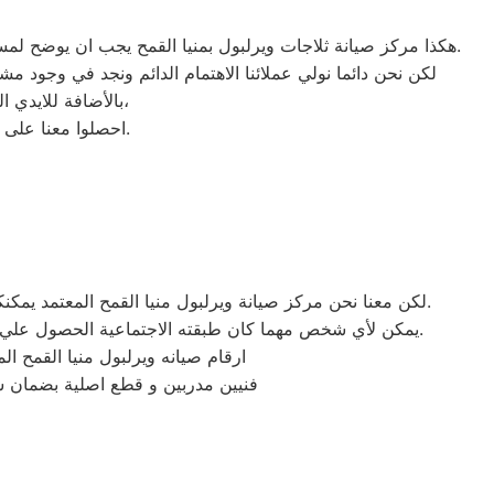
هكذا مركز صيانة ثلاجات ويرلبول بمنيا القمح يجب ان يوضح لمستخدمى ثلاجات ويرلبول بمصر ان كلنا يعلم مدى اهمية الثلاجة بالمنزل ونحن لا ندخر جهدا كي نلبي جميع طلبات الصيانه لثلاجات ويرلبول.
لكن نحن دائما نولي عملائنا الاهتمام الدائم ونجد في وجود م
بالأضافة للايدي المدربة صاحبة الخبرة في كافة اعطال ثلاجات ويرلبول بجميع موديلاتها القديم منها والحديث،
احصلوا معنا على افضل خدمة للثلاجات في مصر من خلال رقم مركز صيانة ويرلبول المعتمد في منيا القمح.
لكن معنا نحن مركز صيانة ويرلبول منيا القمح المعتمد يمكنكم الحصول علي خدمات الصيانة للاجهزة المنزلية ويرلبول بقطع غيار أصلية وبشهادة ضمان معتمدة من مركز صيانة ويرلبول المعتمد.
يمكن لأي شخص مهما كان طبقته الاجتماعية الحصول علي كافة الخدمات وأعمال التصليح التي يُقدمها توكيل ميكروويف ويرلبول المُدعمة بباقات من الخصومات والعروض التي ليس لها مثيل.
ارقام صيانه ويرلبول منيا القمح ا
فنيين مدربين و قطع اصلية بضمان 