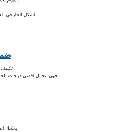
الشكل الخارجي لغسالة ملابس ويرلبول جيد ومتوفر منها اكثر من لون مثل ابيض واسود وسيلفر لتناسب الجميع .
ضما
تكييف الخدمة الشاقة من مبيعات تكييف ويرلبول الاولى فى مبيعات التكييف فى مصر ،
فهى تتحمل اقصى درجات الحرارة الصيف تعمل فى اسواء الظروف باستمرارية فى التشغيل المتواصل حيث لا يضاهيها اى تكييف اخر.
يمكنك ال