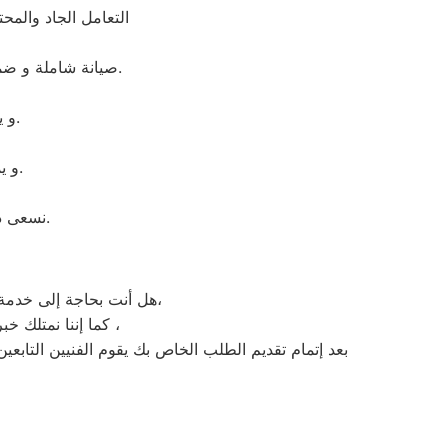
التعامل الجاد والم
صيانة شاملة و ضمان لمدة عام كامل على جميع القطع التى تم استبدالها. ضمان حقيقى و جميع القطع اصلية.
و يقوم بمساعدتك فى انهاء اى مشكلة طارئة او اى عطل بسيط بشكل مجانى.
و يملكون المعدات الخاصه اللازمه للإصلاح المنزلى فى اى وقت وفى اى مكان.
نسعى دائما لإرضاء العملاء ولذلك خدمة الدعم الفنى متاحة فى اى وقت وفى اى مكان.
هل أنت بحاجة إلى خدمة صيانة غسالات اطباق ويرلبول منيا القمح لديك؟ نحن نمنحك خدمة الصيانة الفورية التي ترغب بها،
كما إننا نمتلك خبرة أكثر من 10 سنوات في خدمات إصلاحات كافة أنواع غسالات الأطباق ويرلبول منيا القمح ،
بعد إتمام تقديم الطلب الخاص بك يقوم الفنيين التابعي