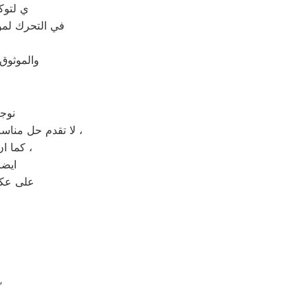
ي لتوك
في التحرك لمو
والموثوق
نوج
لا تقدم حل مناسب لصيانة جهاز منزلك المعطل بل تقدم حل مؤقت يعيد العطل الى جهازك بعد فترة قصيرة ،
كما ان فتح الجهاز من قبل شخص غير مختص قد يعرض جهازك الى التلف بشكل كلي ،
ايضا
على عكس
“جودة في كل تفاصيل الصيانة: 