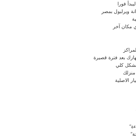
بدأ فورا
نة ويرلبول بمصر
ة
ي مكان آخر
مراكز
 منزلك
ر الاصلية