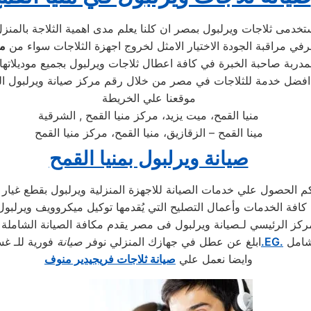
شرفي مراقبة الجودة الاختيار الامثل لخروج اجهزة الثلاجات سواء من
مر
موقعنا علي الخريطة
منيا القمح، ميت يزيد، مركز منيا القمح , الشرقية
مينا القمح – الزقازيق، منيا القمح، مركز منيا القمح
صيانة ويرلبول بمنيا القمح
لمركز الرئيسي لـصيانة ويرلبول فى مصر يقدم مكافة الصيانة الشاملة ل
شامل
.EG.
ابلغ عن عطل في جهازك المنزلي نوفر
صيانة
فورية للـ غس
وايضا نعمل علي
صيانة ثلاجات فريجيدير منوف