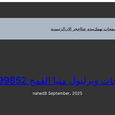
فحات تهمك
نبذه عنا
احجز الان
الرئيسية
ويرلبول منيا القمح 01210999852
nahed
8 September، 2025