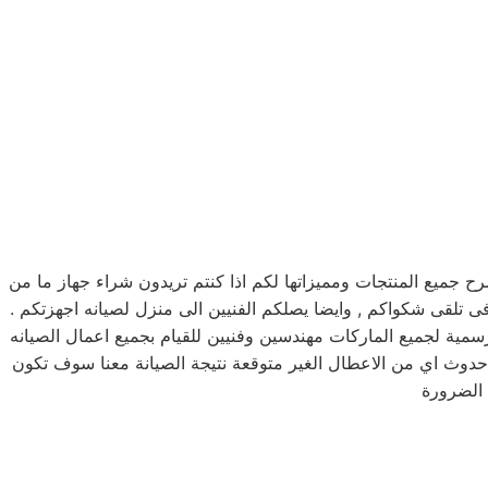
جميع المنتجات ومميزاتها لكم اذا كنتم تريدون شراء جهاز ما من
جد فريق دعم فنى يقوم بصيانه جميع الاجهزه الكهربائيه, كما توفر لكم مرلكز صيانه ويرلبول خدمه 24 ساعه , فى تلقى شكواكم , وايضا يصلكم الفنيين الى منزل لصيانه اجهزتكم .
سمية لجميع الماركات مهندسين وفنيين للقيام بجميع اعمال الصيانه
حدوث اي من الاعطال الغير متوقعة نتيجة الصيانة معنا سوف تكون