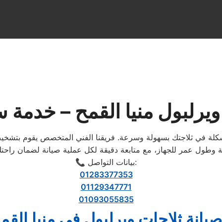
ويرلبول منيا القمح – خدمة 
لة في ثلاجتك بسهولة وسرعة. فريقنا الفني المتخصص يقوم بتشخيص
📞 بيانات التواصل:
01283377353
01129347771
01093055835
صيانة ثلاجات ويرلبول في منيا القم