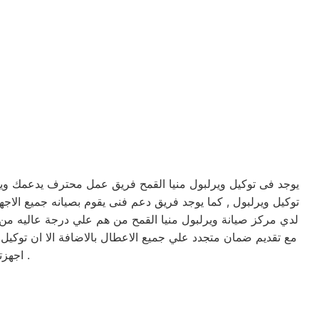
يوجد فى توكيل ويرلبول منيا القمح فريق عمل محترف يدعمك ويخد
لدي مركز صيانة ويرلبول منيا القمح من هم علي درجة عاليه من ال
مع تقديم ضمان متجدد علي جميع الاعطال بالاضافة الا ان توكيل
اجهزتكم في امان وسوف تحصل علي صيانه وتغير لاي من قطع الغيار عند الضرورة .