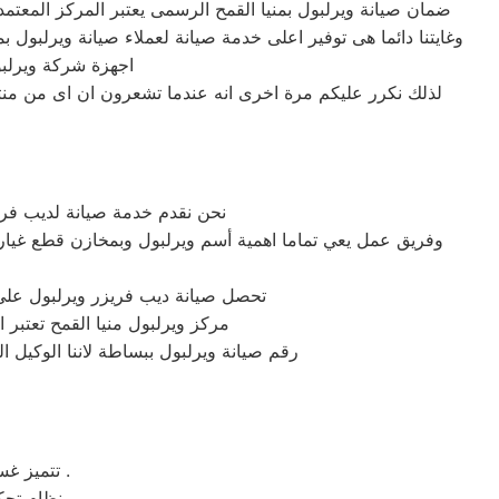
ضمان صيانة ويرلبول بمنيا القمح الرسمى يعتبر المركز المعتمد
اجهزة شركة ويرلب
لذلك نكرر عليكم مرة اخرى انه عندما تشعرون ان اى من منت
نحن نقدم خدمة صيانة لديب فري
وفريق عمل يعي تماما اهمية أسم ويرلبول وبمخازن قطع غيار ل
تحصل صيانة ديب فريزر ويرلبول على 
مركز ويرلبول منيا القمح تعتبر 
رقم صيانة ويرلبول ببساطة لاننا الوكيل 
تتميز غسالة ملابس ويرلبول بسهولة التنظيف وبها خاصة التنظيف الذاتي للحله بعد الغسيل .
نظام تحكم الكتروني وهو نظام يتيح لك التحكم بكامل وظائف الغساله بنظام الكتروني ذكي .