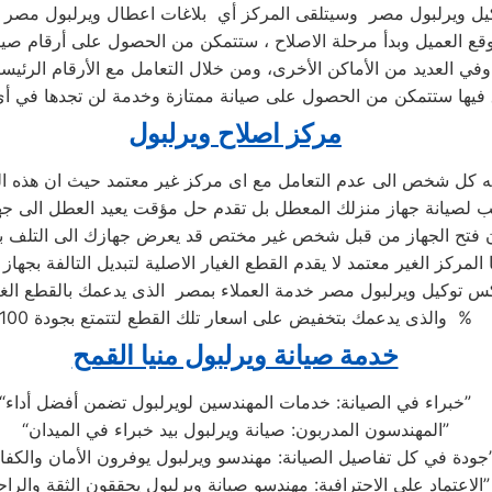
يل ويرلبول مصر وسيتلقى المركز أي بلاغات اعطال ويرلبول مصر لي
قع العميل وبدأ مرحلة الاصلاح ، ستتمكن من الحصول على أرقام صيا
وفي العديد من الأماكن الأخرى، ومن خلال التعامل مع الأرقام الرئيسي
 فيها ستتمكن من الحصول على صيانة ممتازة وخدمة لن تجدها في أ
مركز اصلاح ويرلبول
ه كل شخص الى عدم التعامل مع اى مركز غير معتمد حيث ان هذه ال
 المركز الغير معتمد لا يقدم القطع الغيار الاصلية لتبديل التالفة بجهاز
 توكيل ويرلبول مصر خدمة العملاء بمصر الذى يدعمك بالقطع الغيا
والذى يدعمك بتخفيض على اسعار تلك القطع لتتمتع بجودة 100 %
خدمة صيانة ويرلبول منيا القمح
“خبراء في الصيانة: خدمات المهندسين لويرلبول تضمن أفضل أداء”
“المهندسون المدربون: صيانة ويرلبول بيد خبراء في الميدان”
مهندسو ويرلبول يوفرون الأمان والكفاءة”
“الاعتماد على الاحترافية: مهندسو صيانة ويرلبول يحققون الثقة والراحة”