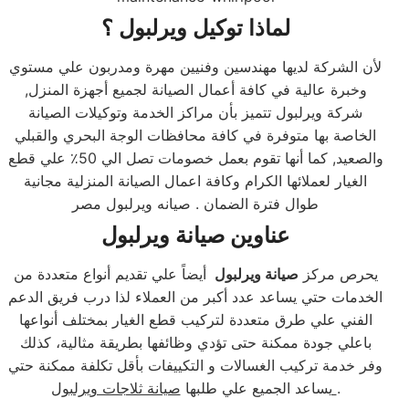
لماذا توكيل ويرلبول ؟
لأن الشركة لديها مهندسين وفنيين مهرة ومدربون علي مستوي
وخبرة عالية في كافة أعمال الصيانة لجميع أجهزة المنزل,
شركة ويرلبول تتميز بأن مراكز الخدمة وتوكيلات الصيانة
الخاصة بها متوفرة في كافة محافظات الوجة البحري والقبلي
والصعيد, كما أنها تقوم بعمل خصومات تصل الي 50٪ علي قطع
الغيار لعملائها الكرام وكافة اعمال الصيانة المنزلية مجانية
طوال فترة الضمان . صيانه ويرلبول مصر
عناوين صيانة ويرلبول
يحرص مركز
صيانة ويرلبول
أيضاً علي تقديم أنواع متعددة من
الخدمات حتي يساعد عدد أكبر من العملاء لذا درب فريق الدعم
الفني علي طرق متعددة لتركيب قطع الغيار بمختلف أنواعها
باعلي جودة ممكنة حتى تؤدي وظائفها بطريقة مثالية، كذلك
وفر خدمة تركيب الغسالات و التكييفات بأقل تكلفة ممكنة حتي
.
صيانة ثلاجات ويرلبول
يساعد الجميع علي طلبها