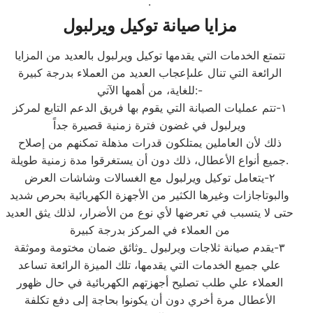
.
مزايا صيانة توكيل ويرلبول
تتمتع الخدمات التي يقدمها توكيل ويرلبول بالعديد من المزايا
الرائعة التي تنال علىإعجاب العديد من العملاء بدرجة كبيرة
للغاية، من أهمها الآتي:-
١-تتم عمليات الصيانة التي يقوم بها فريق الدعم التابع لمركز
ويرلبول في غضون فترة زمنية قصيرة جداً
ذلك لأن العاملين يمتلكون قدرات مذهلة تمكنهم من إصلاح
جميع أنواع الأعطال، ذلك دون أن يستغرقوا مدة زمنية طويلة.
٢-يتعامل توكيل ويرلبول مع الغسالات وشاشات العرض
والبوتاجازات وغيرها الكثير من الأجهزة الكهربائية بحرص شديد
حتى لا يتسبب في تعرضها لأي نوع من الأضرار، لذلك يثق العديد
من العملاء في المركز بدرجة كبيرة
٣-يقدم صيانة ثلاجات ويرلبول
وثائق ضمان مختومة وموثقة
علي جميع الخدمات التي يقدمها، تلك الميزة الرائعة تساعد
العملاء علي طلب تصليح أجهزتهم الكهربائية في حال ظهور
الأعطال مرة أخري دون أن يكونوا بحاجة إلى دفع تكلفة