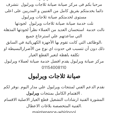
مرحبا بكم فى مركز صيانة صيانة ثلاجات ويرلبول نتشرف
دائما بخدمتكم بفريق كامل من الفنيين و المدربين على اعلى
مستوى لخدمتكم صيانة ثلاجات ويرلبول
نلت خدمة صيانة صيانة ثلاجات ويرلبول لجودتها
نالت خدمة استحسان العديد من العملاء نظراً لجودتها المذهلة
التي ساعدتهم علي استرجاع جميع
الوظائف التي كانت تقوم بها الأجهزة الكهربائية في السابق،
ذلك دون أن تتسبب في حدوث اي نوع من الأضرارالبسيطة او
تكلفة باهظة لتغير القطع الغيار
مركز صيانة ويرلبول يقدم افضل خدمة صيانة لعملاء ويرلبول
01154008110
صيانة ثلاجات ويرلبول
نقدم الدعم الفني لمنتجات ويرلبول علي مدار اليوم .نوفر لكم
.
الاهتمام الكامل بمنتجات
ويرلبول
المشورة الفنية ارشادات التشغيل قطع الغيار الاصلية الاقسام
الفنية المتخصصة بلاغات الاعطال.
maintenance-whirlpool