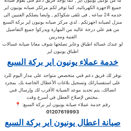
ما من توكيل يونيون اير , كما يوجد فريق دعم فنى يقوم صيانه
جميع الاجهزه الكهربائيه, كما توفر لكم مرلكز صيانه يونيون اير
خدمه 24 ساعه , فى تلقى شكواكم , وايضا يصلكم الفنيين الى
منزل لصيانه اجهزتكم . لدي مركز صيانه يونيون اير بركة السبع
من هم علي درجة عاليه من المهارة ويدركوا جميع التفاصيل
الفنية ومدربين
لو عندك غسالة اطباق وعايز تصلحها شوف معانا صيانة غسالات
اطباق يونيون اير
خدمة عملاء يونيون اير بركة السبع
نوفر لك فريق دعم فني متخصص متواجد على مدار اليوم للرد
على استفساراتك وتسجيل بلاغات الأعطال الخاصة بك. بمجرد
اتصالك، يتم تحديد موعد الصيانة الأقرب لك وإرسال فني
مختص لإصلاح العطل في أسرع وقت.
📍 رقم خدمة عملاء صيانة يونيون اير بركة السبع:
01207619993
صيانة اعطال يونيون اير بركة السبع