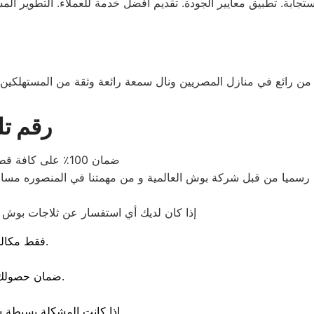
الإستجابة. تطبيق معايير الجودة. تقديم أفضل خدمة للعملاء. التطوير
رائع في منازل المصريين ونال سمعة رائعة وثقة من المستهلكين وم
رقم تل
ضمان 100٪ على كافة قطع الغيار لمدة عام كامل والصيانة ولدينا فحص مجاني لجميع الاجهزة
ميا من قبل شركة بوش العالمية و من مهمتنا في المنصوره مساعدة 
إذا كان لديك أي استفسار عن ثلاجات بوش ي
فقط مكالمة هاتفية اليا ويصلك مندوبنا اينما كنت في أي مكان في مصر.
ضمان حصولك علي قطع الغيار الاصليه وفتره ضمان على القطع المستبدلة.
إذا كانت المشكلة بسيطة سوف يصل اليكم فريق دعم الخدمة في جميع أنحاء الجمهورية.