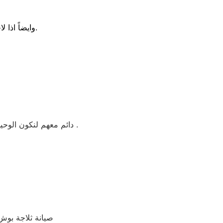
وايضاً اذا لاحظتي ارتفاع في درجة حرارة الموتور عليك بوضع الثلاجة فى مكان جيد التهوية مع فتح النوافذ بالغرفة لتفادى اعطال الـثلاجة بوش.
دائم معهم لنكون الوحيدين الذين يشعرون اتجاههم بالامان والثقة ونسعى جاهدين الى تغيير النظرة السائدة فى مصر عن التليفون نحن فى ثقة متابدلة مع العميل .
, صيانة ثلاجة ب