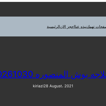
فحات تهمك
نبذه عنا
احجز الان
الرئيسية
جه بوش المنصوره 01220261030
kiriazi
28 August، 2021