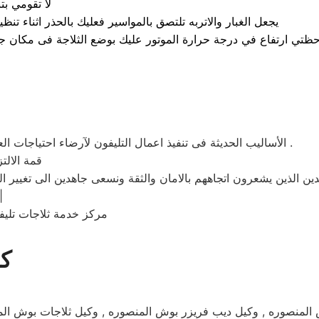
لا تقومي بت
يجعل الغبار والاتربه تلتصق بالمواسير فعليك بالحذر اثناء تن
الأساليب الحديثة فى تنفيذ اعمال التليفون لآرضاء احتياجات العملاء فى عنصر الوقت و الاحساس بالتميز و الرقى فى التعامل معنا .
قمة الالتزام بمعايير جودة الخدمات التى نقدمها لعملائنا حرصا على بناء علاقة
خدمة تليفون بوش المنصوره
مركز خدمة ثلاجات تلي
كل
وش المنصوره , وكيل ديب فريزر بوش المنصوره , وكيل ثلاجات بوش ا