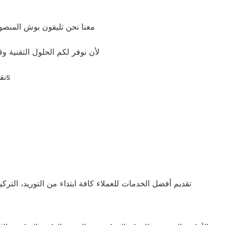
معنا نحن تليفون بوش المنص
لأن نوفر لكم الحلول التقنية و
نقدم لكم خدمة مريحة تجمع بين الجودة والسرعة والاسعار المحددة وضمان مابعد الاصلاح ونجنبكم التجارب السيئة التي تهدر الوقت والمالs
تقديم أفضل الخدمات للعملاء كافة ابتداء من التوريد، الت