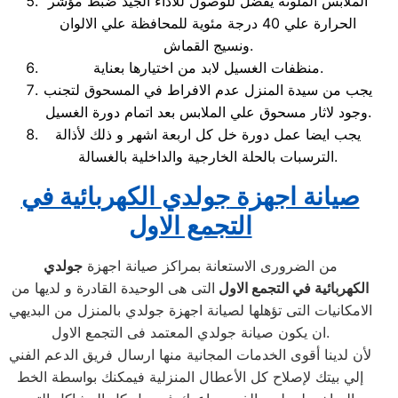
الملابس الملونة يفضل للوصول للاداء الجيد ضبط مؤشر
الحرارة علي 40 درجة مئوية للمحافظة علي الالوان
ونسيج القماش.
منظفات الغسيل لابد من اختيارها بعناية.
يجب من سيدة المنزل عدم الافراط في المسحوق لتجنب
وجود لاثار مسحوق علي الملابس بعد اتمام دورة الغسيل.
يجب ايضا عمل دورة خل كل اربعة اشهر و ذلك لأذالة
الترسبات بالحلة الخارجية والداخلية بالغسالة.
صيانة اجهزة
جولدي
الكهربائية في
التجمع الاول
من الضرورى الاستعانة بمراكز صيانة اجهزة
جولدي
الكهربائية في التجمع الاول
التى هى الوحيدة القادرة و لديها من
الامكانيات التى تؤهلها لصيانة اجهزة جولدي بالمنزل من البديهي
ان يكون صيانة جولدي المعتمد فى التجمع الاول.
لأن لدينا أقوى الخدمات المجانية منها ارسال فريق الدعم الفني
إلي بيتك لإصلاح كل الأعطال المنزلية فيمكنك بواسطة الخط