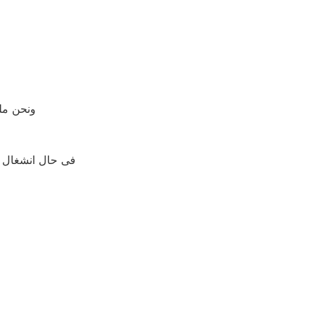
ونحن ملت
فى حال انشغال رق