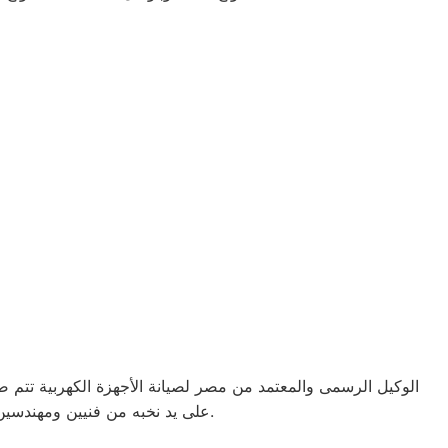
الوكيل الرسمى والمعتمد من مصر لصيانة الأجهزة الكهربية تتم
على يد نخبه من فنيين ومهندسين المدربيين على أعلى مستوى من خلال الدورات التدربيه. الذى يقدمه لجميع الاجهزة الكهربية لجميع العملاء على مستوى محافظات مصر.