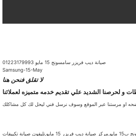
صيانة ديب فريزر سامسونج 15 مايو 01223179993
Samsung-15-May
لا تقلق فنحن هنا
 و لحرصنا الشديد علي تقديم خدمه متميزه لعملائنا
لموضحه او مرستنا عبر الموقع وسوف نرسل فني ليحل لك كل مشاكلك
صيانة غسالات سامسونج 15 مايو,توكيل ثلاجات سامسونج 15 مايو,صيانة غسالات اطباق سامسونج 15 مايو,صيانة مجفف سامسونج ب15 مايو,مركز صيانة ديب فريزر 15 مايو,تليفون صيانة تكييفات