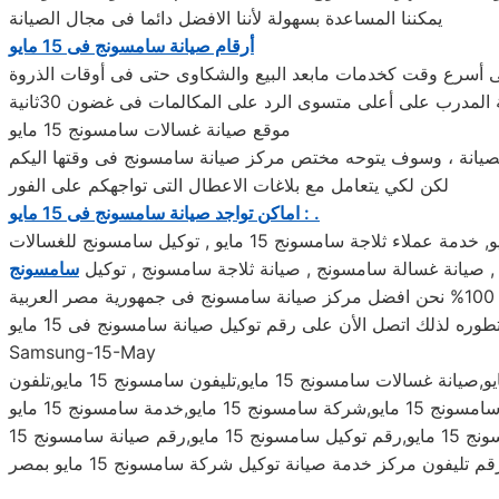
يمكننا المساعدة بسهولة لأننا الافضل دائما فى مجال الصيانة
أرقام صيانة سامسونج‏‏ فى 15 مايو
ونج‏‏ 15 مايو بتوحيد كل الخدمات فى مكان واحد وفى أسرع وقت كخدمات مابعد البيع والشكاوى حتى فى أوقات الذروة
المدرب على أعلى متسوى الرد على المكالمات فى غضون 30ثانية
موقع صيانة غسالات سامسونج‏‏ 15 مايو
صيانة ، وسوف يتوحه مختص مركز صيانة سامسونج‏‏ فى وقتها اليكم
لكن لكي يتعامل مع بلاغات الاعطال التى تواجهكم على الفور
اماكن تواجد صيانة سامسونج‏‏ فى 15 مايو : .
 صيانة غسالة سامسونج‏‏ , صيانة ثلاجة سامسونج‏‏ , توكيل
سامسونج
ية
 لذلك اتصل الأن على رقم توكيل صيانة سامسونج‏‏ فى 15 مايو
Samsung-15-May
صيانة ديب فريزر سامسونج 15 مايو,صيانة سامسونج ب15 مايو,رقم سامسونج 15 مايو,ارقام سامسونج 15 مايو,نمرة سامسونج 15 مايو,صيانة غسالات سامسونج 15 مايو,تليفون سامسونج 15 مايو,تلفون
اعطال سامسونج 15 مايو,صيانة ديب فريزر سامسونج 15 مايو,خدمة عملاء سامسونج 15 مايو,مراكز سامسونج 15 مايو,توكيل سامسونج 15 مايو,رقم توكيل سامسونج 15 مايو,رقم صيانة سامسونج 15