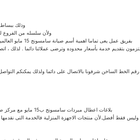
وذلك ببساطة 
ولأن سلسله من الفروع لخ
بفريق عمل يعى تماما اهمية أسم صيانة سامسونج‏‏ 15 مايو العالميه وبمخازن قطع غيار للحفاظ على منتجات سامسونج‏‏ دائما بالمقدمه
زمون بتقديم خدمة بأسعار محدوده وترضى عملائنا دائما . لذلك ، اتصل
م الخط الساخن شرفونا بالاتصال على دائما ولذلك يمكنكم التواصل معن
بلاغات اعطال مبردات سامسونج‏‏ ب15 مايو مع مركز صيانة سامسونج‏‏ العملاء سوف يحصلون على صيانة عالية الجودة دائما
وليس فقط أفضل.لأن منتجات الاجهزة المنزلية فالخدمة التى نقدمها لي