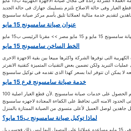
عملاء كشركة رائدة فى مجال صيانة الاجهزة الكهربية ب15 مايو
 الغيار وفى حالة الاصلاح نلتزم بتسليمك جهازك فى حالة الجديد
ين لتقديم خدمة مثالية لعملائنا تليق بأسم مركز صيانة سامسونج‏‏
عنوان صيانة سامسونج‏‏ 15 مايو
 15 مايو مصر >> مقرنا الرئيسى ب15 مايو
الخط الساخن سامسونج‏‏ 15 مايو
لكهربية التى توفرها الشركة واكثرها مبيعا بين بقية الاجهزة الاخرى
عه لا يمكن ان تتوفر ابدا بسعر كهذا الذى تقدمه فى توكيل سامسونج‏‏
خدمة صيانة سامسونج‏‏ فرع 15 مايو
ى الحدود الامنه التى تحافظ على الكفاءة المعتادة لاجهزه سامسونج‏‏
ل جاهدين لوصل العميل لأعلى متسوى من الصيانة الممتازة بالمنزل
لماذا توكيل صيانة سامسونج‏‏ ب15 مايو؟
لأن الشركة لديها مهندسين وفنيين مهره ومدربون على مستوى وخبره عالية فى كافه اعمال الصيانة لجميع اجهزة المنزل ومن مهمتنا فى 15 مايو مساعده عملائنا على الوصول اليها ليس ذلك فحسب بل