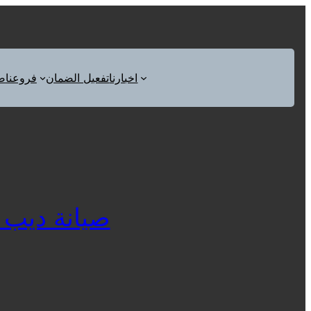
اخبارنا
تفعيل الضمان
فروعنا
ص
صيانة ديب فريزر س