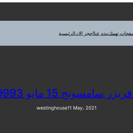
فحات تهمك
نبذه عنا
احجز الان
الرئيسية
امسونج 15 مايو 01223179993
westinghouse
11 May، 2021