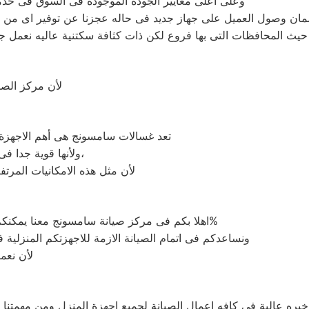
وعلى اعلى معايير الجودة الموجوده فى السوق فى خدمة ال
ان وصول العميل على جهاز جديد فى حاله عجزنا عن توفير اى من قطع
يث المحافظات التى بها فروع لكن ذات كثافة سكتنية عاليه نعمل جاهد
لأن مركز الصيانة سامسونج‏‏ 15 مايو و
تعد غسالات سامسونج‏‏ هى أهم الاجهزة ا
ولأنها قوية جدا فى عمليات التبريد ولكن تضمين بعض التقنيات المتميزة كتقنية الانفرتر،
لأن مثل هذه الامكانيات المرتف
اهلا بكم فى مركز صيانة سامسونج‏‏ معنا يمكنكم الحصول على خدمات صيانة سامسونج‏‏ .لأن قطع الغيار اصلية 100%
ونساعدكم فى اتمام الصيانة الازمة للاجهزتكم المنزلية ف
لأن نعم