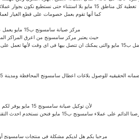
تغطية كل مناطق 15 مايو بلا استثناء حتى نستطيع نكون بجوار عملائنا الكرام ، ونستطيع تقديم خدمة مميزة حتى بعد انتهاء فترة الضمان
كما أنها تقوم بعمل خصومات على قطع الغيار لعملائ
مركز صيانة سامسونج‏‏ ب15 مايو يعمل على مدار الساعه من اجل خدمة عملاء توكيل سامسونج‏‏ فى 15 مايو
حيث يعتبر مركز سامسونج‏‏ من اعرق المراكز الم
لكن بمجرد اتصالك بالحط الساخن تحظى بخدمة عملاء الافضل ب15 مايو والتى يمكنك ان تتصل
لأن توكيل صيانة سامسونج‏‏ 15 مايو يوفر لكم خدمة صيانة اصلية منزلية.لأن لأجهزة شركة سامسونج‏‏ العربى بمصر
 على عملاء سامسونج‏‏ ب15 مايو فنحن نستخدم احدث التقنيات فى مجال مراكز الصيانة وضمان وصول العميل على جهاز جديد
مرحبا بكم هل لديكم مشكلة فى منتجات سامسونج‏‏ أو 