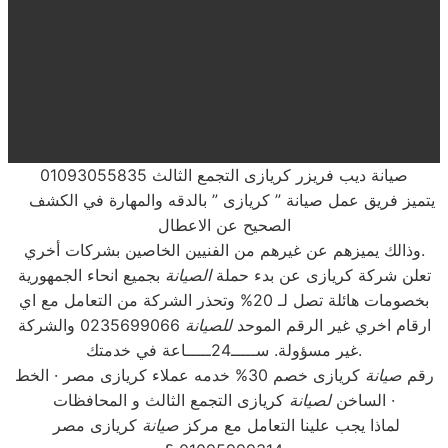
صيانة ديب فريزر كريازى التجمع الثالث 01093055835
يتميز فريق عمل صيانة ” كريازى ” بالدقه والمهارة في الكشف
الصحيح عن الاعطال
وذالك يميزهم عن غيرهم من الفنيين الخاصين بشركات أخري.
تعلن شركة كريازى عن بدء حملة
الصيانة
بجميع انحاء الجمهورية
بخصومات هائلة تصل لـ 20% وتحذر الشركة من التعامل مع اي
ارقام اخري غير الرقم الموحد
للصيانة
0235699066 والشركة
غير مسؤولة. ســـــ24ـــــاعة في خدمتك.
رقم
صيانة
كريازى خصم 30% خدمه عملاء كريازى مصر · الخط
كريازى التجمع الثالث و المحافظات ·
الساخن
لصيانة
لماذا يجب علينا التعامل مع مركز
صيانة
كريازى مصر