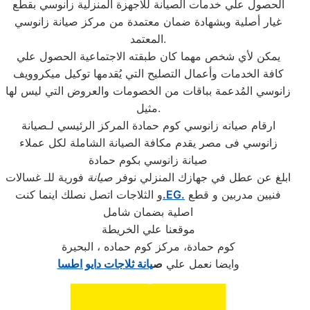
الحصول علي خدمات الصيانة للاجهزة المنزلية زانوسي بقطع
غيار أصلية وبشهادة ضمان معتمدة من مركز صيانة زانوسي
المعتمد.
يمكن لأي شخص مهما كان طبقته الاجتماعية الحصول علي
كافة الخدمات وأعمال التصليح التي يُقدمها توكيل ميكروويف
زانوسي المُدعمة بباقات من الخصومات والعروض التي ليس لها
مثيل.
ارقام صيانه زانوسي كوم حمادة المركز الرئيسي لـصيانة
زانوسي فى مصر يقدم مكافة الصيانة الشاملة لكل عملاء
صيانة زانوسي بكوم حمادة
ابلغ عن عطل في جهازك المنزلي نوفر
صيانة
فورية للـ غسالات
فنيين مدربين و قطع
.EG.
و الثلاجات اتصل نصلك اينما كنت
اصلية بضمان شامل
موقعنا علي الخريطة
كوم حمادة، مركز كوم حماده ، البحيرة
وايضا نعمل علي
ص
يانة ثلاجات دايو اطسا