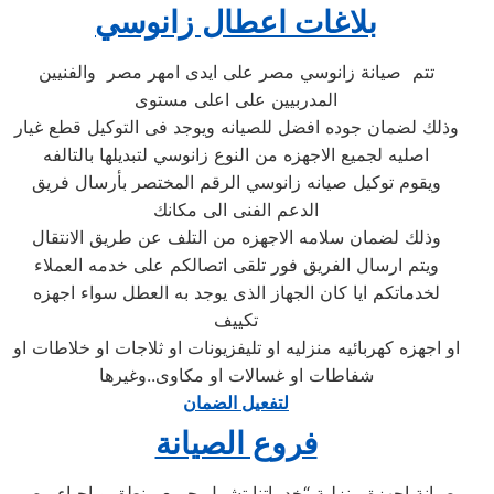
بلاغات اعطال زانوسي
تتم صيانة زانوسي مصر على ايدى امهر مصر والفنيين
المدربيين على اعلى مستوى
وذلك لضمان جوده افضل للصيانه ويوجد فى التوكيل قطع غيار
اصليه لجميع الاجهزه من النوع زانوسي لتبديلها بالتالفه
ويقوم توكيل صيانه زانوسي الرقم المختصر بأرسال فريق
الدعم الفنى الى مكانك
وذلك لضمان سلامه الاجهزه من التلف عن طريق الانتقال
ويتم ارسال الفريق فور تلقى اتصالكم على خدمه العملاء
لخدماتكم ايا كان الجهاز الذى يوجد به العطل سواء اجهزه
تكييف
او اجهزه كهربائيه منزليه او تليفزيونات او ثلاجات او خلاطات او
شفاطات او غسالات او مكاوى..وغيرها
لتفعيل الضمان
فروع الصيانة
صيانة اجهزة منزلية “خدماتنا تشمل جميع منطق و احياء مصر