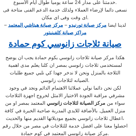
خدمتنا على مدار 24 ساعة يومياُ طوال أيام الأسبوع.
نسعى دائما لإرضاء العملاء ولذلك خدمة الدعم الفنى متاحة فى
اى وقت وفى اى مكان.
لدينا ايضا
مركز صيانة تورنيدو
–
مركز صيانة هيتاشي المعتمد
–
مراكز صيانة كلفينيتور
صيانة ثلاجات زانوسي كوم حمادة
هكذا مركز صيانة ثلاجات زانوسي بكوم حمادة يجب ان يوضح
لمستخدمى ثلاجات زانوسي بمصر ان كلنا يعلم مدى اهمية
الثلاجة بالمنزل ونحن لا ندخر جهدا كي نلبي جميع طلبات
الصيانه لثلاجات زانوسي.
لكن نحن دائما نولي عملائنا الاهتمام الدائم ونجد في وجود
مشرفي مراقبة الجودة الاختيار الامثل لخروج اجهزة الثلاجات
سواء من
مركز الصيانة لثلاجات زانوسي
المعتمد بمصر او من
منزل العميل. بالأضافة للايدي المدربة صاحبة الخبرة في كافة
اعطال ثلاجات زانوسي بجميع موديلاتها القديم منها والحديث،
احصلوا معنا على افضل خدمة للثلاجات في مصر من خلال رقم
مركز صيانة زانوسي المعتمد في كوم حمادة.