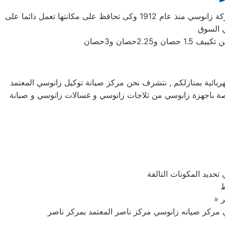
شركة زانوسي اليابانيه من افضل الشركات التى توجد فى اسواق المكيفات وتوفر لنا افضل الاجهزه المنزليه التى تحتاجها، تأسست شركة زانوسي منذ عام 1912 وكى تحافظ على مكانتها تعمل دائما على
د لصيانة اجهزة زانوسي الكهربائية بمنازلكم , نتشرف نحن مركز صيانة توكيل زانوسي المعتمد
لخاصة باجهزة زانوسي من ثلاجات زانوسي و غسالات زانوسي و صيانة
حديد المكونات التالفة
ط