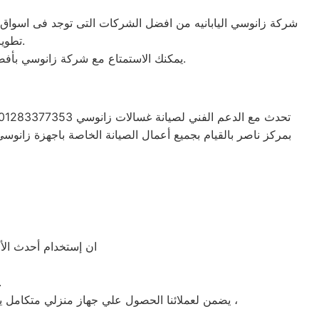
تطوير الاجهزه التى تصنعها وتكون دقيقه ومتميزه لكى حتى تظل رقم 1 في السوق.
يمكنك الاستمتاع مع شركة زانوسي بأفضل عروض تكييف زانوسي والخصومات الدائمة على كافة الموديلات من تكييف 1.5 حصان و2.25حصان و3حصان.
بمركز ناصر بالقيام بجميع أعمال الصيانة الخاصة باجهزة زانوس
ان إستخدام أحدث الأج
» توافر قطع غيا
يضمن لعملائنا الحصول علي جهاز منزلي متكامل يعمل بأعلى مستوى من الكفاءة التي ينتظرها عملائنا ولتعزيز الثقة في مركز صيانه زانوسي مركز ناصر المعتمد بمركز ناصر ،