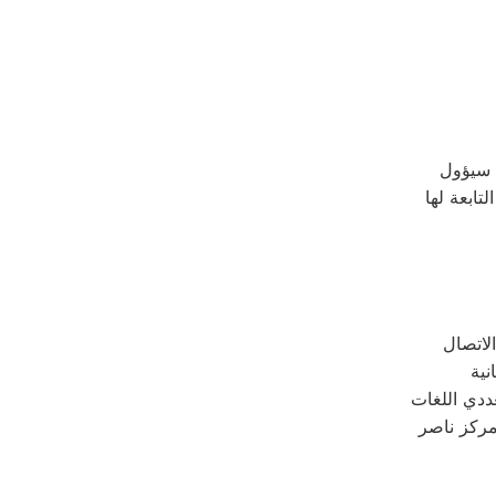
ددي اللغات
مركز ناصر