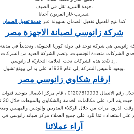
جودة االتبريد تقل في الصيف.
تسريب غاز الفريون أحيانا.
كما نتيح للعميل تفعيل الضمان بسهولة عبر
خدمة تفعيل الضمان
شركة زانوسي لصيانة الاجهزة مصر
إذ تتّحد هذه الشركات تحت العلامة التجاريّة لـ زانوسي ،
ويعود تأسيس الشركة إلى عام 1938م على يد لي بيونغ تشول،
ارقام شكاوي زانوسي مصر
اتصال 01207619993 ، قام مركز الاتصال بتوحيد قنوات الاتصال
 الخدمة والشكاوى والمبيعات خلال 30 ثانية ،
قت الذروة مرات من خلال الوكلاء المدربين والوديين والمهنيين ومتع
 على استعداد دائمًا للرد على جميع العملاء مركز صيانه زانوسي فى 
آراء عملائنا