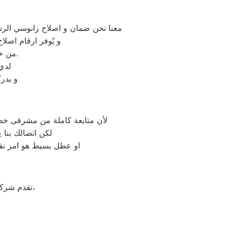
معنا نحن ضمان و اصلاح زانوسي الرسم
و يُوفر ارقام اصل
من خلال تخفيض أسعار تلك الخدمات والبُعد التام عن التكاليف المالية باهظة الثمن.
لدي
و يدر
لأن متابعة كاملة من مشرفى خطو
لكن اتصالك بنا
ع
او عطل بسيط هو امر نقد
على جميع الأجهزة المنزلية،
تقدم شرك