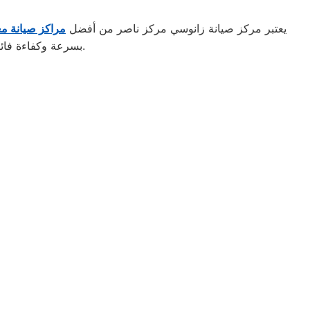
يعتبر مركز صيانة زانوسي مركز ناصر من أفضل
مراكز صيانة مع
بسرعة وكفاءة فائقة. كما يضمن المركز استخدام قطع غيار أصلية للحفاظ على جودة الأداء وطول عمر الجهاز.