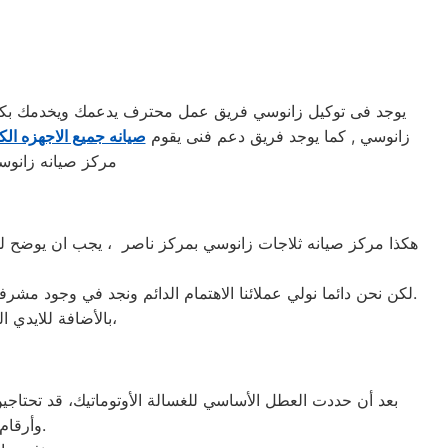
يوجد فى توكيل زانوسي فريق عمل محترف يدعمك ويخدمك بكافه 
زانوسي , كما يوجد فريق دعم فنى يقوم
صيانه جميع الاجهزه الكه
مركز صيانه زانوس
هكذا مركز صيانه ثلاجات زانوسي بمركز ناصر ، يجب ان يوضح لمس
لكن نحن دائما نولي عملائنا الاهتمام الدائم ونجد في وجود مشرفي مراقبة الجودة الاختيار الامثل لخروج اجهزة الثلاجات سواء من مركز الصيانه لثلاجات زانوسي المعتمد بمركز ناصر او من منزل العميل.
بالأضافة للايدي المدربة صاحبة الخبرة في كافة اعطال ثلاجات زانوسي بجميع موديلاتها القديم منها والحديث،
بعد أن حددت العطل الأساسي للغسالة الأوتوماتيك، قد تحتاجين 
وأرقام التليفونات الوهمية لشركات صيانة غير معروفة، ما قد يعرضك لعمليات النصب.