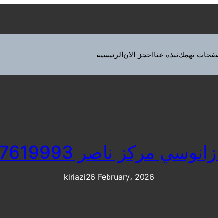
فحات تهمك
نبذه عنا
احجز الان
الرئيسية
نوسي مركز ناصر 01207619993
kiriazi
26 February، 2026