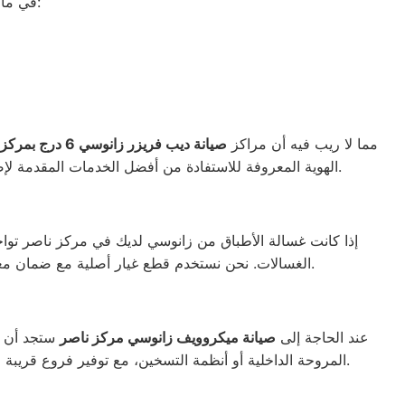
في ما يلي جمعنا لك أرقام صيانة الغسالة الأوتوماتيك لأشهر الماركات في مركز ناصر:
مما لا ريب فيه أن مراكز
صيانة ديب فريزر زانوسي
6 درج بمركز ناصر
الواجهة المثالية للتعويل عليه والاستعانة به في ذلك العالم الكبير.
الهوية المعروفة للاستفادة من أفضل الخدمات المقدمة لإصل
إذا كانت غسالة الأطباق من زانوسي لديك في مركز ناصر توا
الغسالات. نحن نستخدم قطع غيار أصلية مع ضمان معتمد، ونوفر زيارات منزلية فورية داخل مركز ناصر والمناطق القريبة، لضمان عودة جهازك للعمل بأعلى كفاءة في أسرع وقت.
عند الحاجة إلى
صيانة ميكروويف زانوسي مركز ناصر
ستجد أن ا
المروحة الداخلية أو أنظمة التسخين، مع توفير فروع قريبة لتسهيل الوصول السريع. كما يتم استخدام قطع غيار أصلية لضمان الأداء المثالي للميكروويف وإعادته للعمل بكفاءة كما كان من قبل.