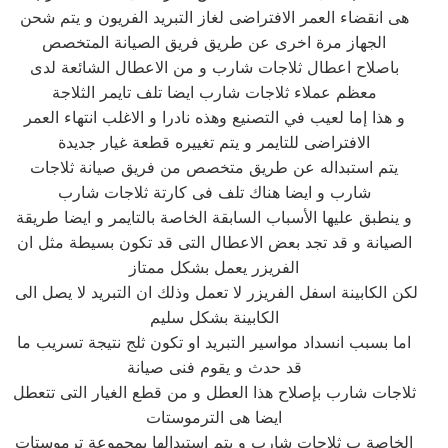
هى انقضاء العمر الافتراضى لغاز التبريد الفريون و يتم شحن
الجهاز مرة اخرى عن طريق فريق الصيانة المتخصص
باصلاح اعطال ثلاجات شارب و من الاعطال الشائعة لدى
معظم عملاء ثلاجات شارب ايضا تلف تايمر الثلاجة
و هذا إما لعيب في التصنيع وهذه نادرا و الاغلب انتهاء العمر
الافتراضى للتايمر و يتم تغييره قطعة غيار جديدة
يتم استبداله عن طريق متخصص من فريق صيانة ثلاجات
شارب و ايضا هناك تلف فى كارتة ثلاجات شارب
و ينطبق عليها الأسباب السابقة الخاصة بالتايمر و ايضا طريقة
الصيانة و قد تجد بعض الاعطال التى قد تكون بسيطة مثل ان
الفريزر يعمل بشكل ممتاز
لكن الكابينة اسفل الفريزر لا تعمل وذلك ان التبريد لا يصل الى
الكابينة بشكل سليم
اما بسبب انسداد مواسير التبريد او تكون ثلج نتيجة تسريب ما
قد حدث و يقوم فنى صيانة
ثلاجات شارب بإصلاح هذا العطل و من قطع الغيار التى تتعطل
ايضا هى الترموستات
الخاصة ب ثلاجات شارب و يتم استبدالها بمجموعة ترموستات