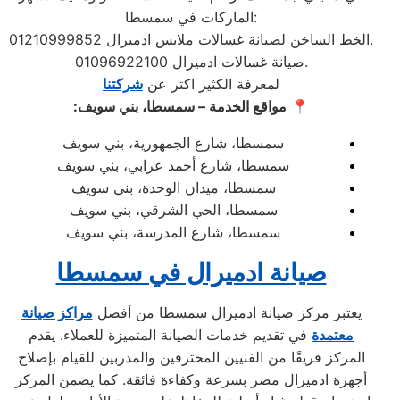
الماركات في سمسطا:
الخط الساخن لصيانة غسالات ملابس ادميرال 01210999852.
صيانة غسالات ادميرال 01096922100.
لمعرفة الكثير اكتر عن
شركتنا
📍
مواقع الخدمة – سمسطا، بني سويف:
سمسطا، شارع الجمهورية، بني سويف
سمسطا، شارع أحمد عرابي، بني سويف
سمسطا، ميدان الوحدة، بني سويف
سمسطا، الحي الشرقي، بني سويف
سمسطا، شارع المدرسة، بني سويف
صيانة ادميرال في سمسطا
يعتبر مركز صيانة ادميرال سمسطا من أفضل
مراكز صيانة
معتمدة
في تقديم خدمات الصيانة المتميزة للعملاء. يقدم
المركز فريقًا من الفنيين المحترفين والمدربين للقيام بإصلاح
أجهزة ادميرال مصر بسرعة وكفاءة فائقة. كما يضمن المركز