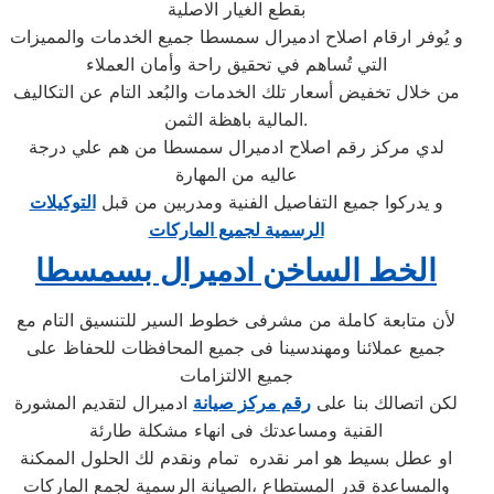
بقطع الغيار الاصلية
و يُوفر ارقام اصلاح ادميرال سمسطا جميع الخدمات والمميزات
التي تُساهم في تحقيق راحة وأمان العملاء
من خلال تخفيض أسعار تلك الخدمات والبُعد التام عن التكاليف
المالية باهظة الثمن.
لدي مركز رقم اصلاح ادميرال سمسطا من هم علي درجة
عاليه من المهارة
و يدركوا جميع التفاصيل الفنية ومدربين من قبل
التوكيلات
الرسمية لجميع الماركات
الخط الساخن ادميرال بسمسطا
لأن متابعة كاملة من مشرفى خطوط السير للتنسيق التام مع
جميع عملائنا ومهندسينا فى جميع المحافظات للحفاظ على
جميع الالتزامات
لكن اتصالك بنا على
رقم مركز صيانة
ادميرال لتقديم المشورة
القنية ومساعدتك فى انهاء مشكلة طارئة
او عطل بسيط هو امر نقدره تمام ونقدم لك الحلول الممكنة
والمساعدة قدر المستطاع ،الصيانة الرسمية لجمع الماركات