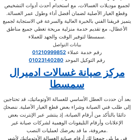
لجميع موديلات الغسالات، مع استخدام أحدث أدوات التشخيص
وقطع الغيار الأصلية لضمان أفضل أداء وطول عمر الغسالة.
يتميز فريقنا الفني بالخبرة العالية والسرعة في الاستجابة لجميع
الأعطال، مع تقديم خدمة منزلية مريحة تغطي جميع مناطق
سمسطا لتوفير الوقت والجهد للعملاء.
بيانات التواصل
رقم خدمة عملاء
01210999852
رقم التوكيل الموحد
01023140280
مركز صيانة غسالات ادميرال
سمسطا
بعد أن حددت العطل الأساسي للغسالة الأوتوماتيك، قد تحتاجين
إلى طلب فني الصيانة وشراء بعض قطع الغيار الأصلية. ننصحكِ
دائمًا بالتأكد من أرقام الصيانة، إذ ينتشر عبر الإنترنت بعض
الإعلانات وأرقام التليفونات الوهمية لشركات صيانة غير
معروفة، ما قد يعرضك لعمليات النصب.
في ما يلي جمعنا لك أرقام صيانة الغسالة الأوتوماتيك لأشهر