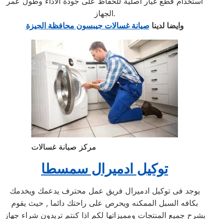
استخدام قطع غيار أصلية للحفاظ على جودة الأداء وطول عمر
الجهاز.
وايضا لدينا
صيانة غسالات جيبسون محافظة الجيزة
مركز صيانة غسالات
توكيل ادميرال سمسطا
يوجد فى توكيل ادميرال فريق عمل محترف يدعمك ويخدمك
بكافه السبل الممكنه ويحرص على راحتك دائما , حيث يقوم
بشرح جميع المنتجات ومميزاتها لكم اذا كنتم تريدون شراء جهاز