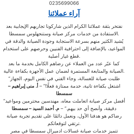
0235699066
آراء عملائنا
نفتخر بثقة عملائنا الكرام الذين شاركونا تجاربهم الإيجابية بعد
الاستفادة من خدمات مركز صيانة وستنجهلوس سمسطا.
يُشيد الكثير منهم بسرعة الاستجابة وجودة الصيانة والدقة في
المواعيد، بالإضافة إلى احترافية الفنيين وحرصهم على استخدام
قطع غيار أصلية.
كما عبّر عدد من العملاء عن رضاهم الكامل بخدمة ما بعد
الصيانة والمتابعة المستمرة لضمان عمل الأجهزة بكفاءة عالية.
“طلبت صيانة للغسالة، وجاء الفني في نفس اليوم، الجهاز
اشتغل بكفاءة تانية، خدمة ممتازة فعلًا!” –
أ. منى إبراهيم –
سمسطا
“أفضل مركز صيانة اتعاملت معاه، مهندسين محترمين ومواعيد
دقيقة، وأنصح أي حد بيهم.” –
م. أحمد السيد – سمسطا
رضاكم هو هدفنا الأول، ونعمل دائمًا على تقديم تجربة صيانة
ترتقي لتوقعاتكم.
تتميز خدمات صيانة غسالات ادميرال سمسطا في مصر