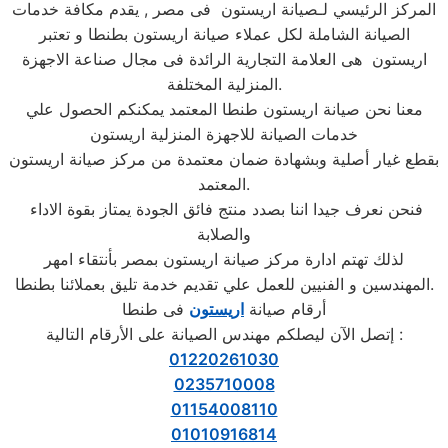
المركز الرئيسي لـصيانة اريستون فى مصر , يقدم مكافة خدمات
الصيانة الشاملة لكل عملاء صيانة اريستون بطنطا و تعتبر
اريستون هى العلامة التجارية الرائدة فى مجال صناعة الاجهزة
المنزلية المختلفة.
معنا نحن صيانة اريستون طنطا المعتمد يمكنكم الحصول علي
خدمات الصيانة للاجهزة المنزلية اريستون
بقطع غيار أصلية وبشهادة ضمان معتمدة من مركز صيانة اريستون
المعتمد.
فنحن نعرف جيدا اننا بصدد منتج فائق الجودة يمتاز بقوة الاداء
والصلابة
لذلك تهتم ادارة مركز صيانة اريستون بمصر بأنتقاء امهر
المهندسين و الفنيين للعمل علي تقديم خدمة تليق بعملائنا بطنطا.
أرقام صيانة
اريستون
فى طنطا
إتصل الآن ليصلكم مهندس الصيانة على الأرقام التالية :
01220261030
0235710008
01154008110
01010916814