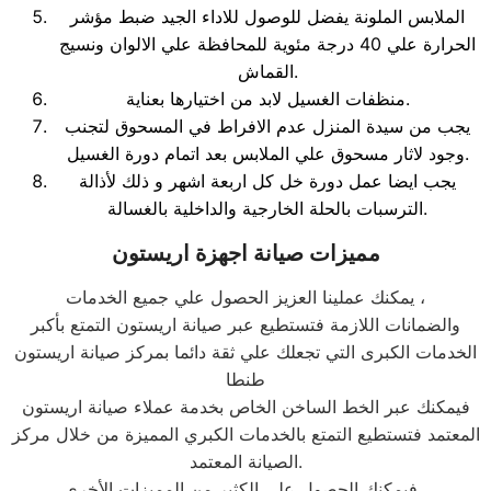
الملابس الملونة يفضل للوصول للاداء الجيد ضبط مؤشر
الحرارة علي 40 درجة مئوية للمحافظة علي الالوان ونسيج
القماش.
منظفات الغسيل لابد من اختيارها بعناية.
يجب من سيدة المنزل عدم الافراط في المسحوق لتجنب
وجود لاثار مسحوق علي الملابس بعد اتمام دورة الغسيل.
يجب ايضا عمل دورة خل كل اربعة اشهر و ذلك لأذالة
الترسبات بالحلة الخارجية والداخلية بالغسالة.
مميزات صيانة اجهزة اريستون
يمكنك عملينا العزيز الحصول علي جميع الخدمات ،
والضمانات اللازمة فتستطيع عبر صيانة اريستون التمتع بأكبر
الخدمات الكبرى التي تجعلك علي ثقة دائما بمركز صيانة اريستون
طنطا
فيمكنك عبر الخط الساخن الخاص بخدمة عملاء صيانة اريستون
المعتمد فتستطيع التمتع بالخدمات الكبري المميزة من خلال مركز
الصيانة المعتمد.
فيمكنك الحصول علي الكثير من المميزات الأخري ،