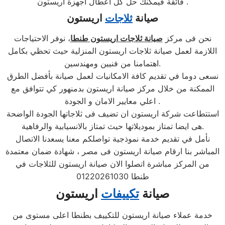
فائقة فيمكنك حل كل اعطال اجهزة اريستون .
صيانة
ثلاجات
اريستون
نحن فى مركز
صيانة ثلاجات اريستون طنطا
، نوفر الاحتياجات
اللازمة لعمل صيانة ثلاجات اريستون المنزلية حيث تحظي بكامل
اهتمامنا من فنيين ومهندسين.
نسعى دوما في تقديم كافة الامكانيات لعمل صيانة بأفضل الطرق
الممكنة من خلال مركز صيانة اريستون بدمنهور كي تتوافق مع
اعلي معايير الامان و الجودة .
استتطاعت شركة اريستون ان تضيف فى ثلاجاتها الجودة الواضحة
هى ايضا تمتاز بموديلاتها حيث تمتاز بالانسيابية والرفاهية.
نأمل في تقديم خدمة نموذجية تواصلكم معنا يسعدنا الاتصال
المباشر بنا ارقام صيانة اريستون فى مصر ، شهادة ضمان معتمدة
من المركز مباشرة اتصلوا الان صيانة اريستون للثلاجات في
طنطا 01220261030
صيانة
تكييفات
اريستون
خدمة عملاء صيانة اريستون للتكييف بطنطا اعلى مستوى من