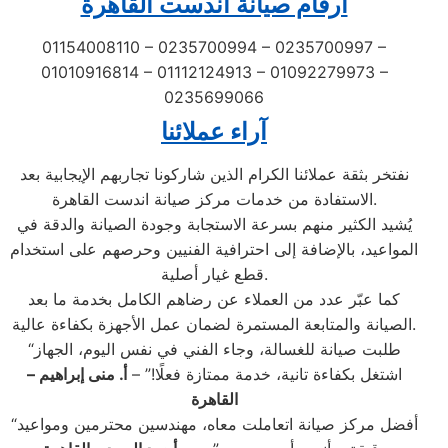
ارقام صيانة اندست القاهرة
01154008110 – 0235700994 – 0235700997 –
01010916814 – 01112124913 – 01092279973 –
0235699066
آراء عملائنا
نفتخر بثقة عملائنا الكرام الذين شاركونا تجاربهم الإيجابية بعد
الاستفادة من خدمات مركز صيانة اندست القاهرة.
يُشيد الكثير منهم بسرعة الاستجابة وجودة الصيانة والدقة في
المواعيد، بالإضافة إلى احترافية الفنيين وحرصهم على استخدام
قطع غيار أصلية.
كما عبّر عدد من العملاء عن رضاهم الكامل بخدمة ما بعد
الصيانة والمتابعة المستمرة لضمان عمل الأجهزة بكفاءة عالية.
“طلبت صيانة للغسالة، وجاء الفني في نفس اليوم، الجهاز
اشتغل بكفاءة تانية، خدمة ممتازة فعلًا!” –
أ. منى إبراهيم –
القاهرة
“أفضل مركز صيانة اتعاملت معاه، مهندسين محترمين ومواعيد