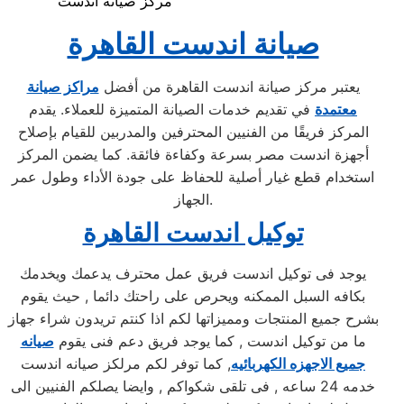
مركز صيانة اندست
صيانة اندست القاهرة
يعتبر مركز صيانة اندست القاهرة من أفضل
مراكز صيانة
معتمدة
في تقديم خدمات الصيانة المتميزة للعملاء. يقدم
المركز فريقًا من الفنيين المحترفين والمدربين للقيام بإصلاح
أجهزة اندست مصر بسرعة وكفاءة فائقة. كما يضمن المركز
استخدام قطع غيار أصلية للحفاظ على جودة الأداء وطول عمر
الجهاز.
توكيل اندست القاهرة
يوجد فى توكيل اندست فريق عمل محترف يدعمك ويخدمك
بكافه السبل الممكنه ويحرص على راحتك دائما , حيث يقوم
بشرح جميع المنتجات ومميزاتها لكم اذا كنتم تريدون شراء جهاز
ما من توكيل اندست , كما يوجد فريق دعم فنى يقوم
صيانه
جميع الاجهزه الكهربائيه
, كما توفر لكم مرلكز صيانه اندست
خدمه 24 ساعه , فى تلقى شكواكم , وايضا يصلكم الفنيين الى