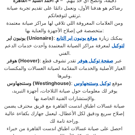
دقيقة، وأنصح أي حد بيهم.” –
م. أحمد السيد – القاهرة
رضاكم هو هدفنا الأول، ونعمل دائمًا على تقديم تجربة صيانة
ترتقي لتوقعاتكم.
ومن العلامات المعروفة اللي تلاقي لها مراكز صيانة معتمدة
متخصصة في إصلاح الأجهزة والعناية بها:
: يمكنك زيارة
موقع يونيون اير التابع
(Unionaire)
يونيون اير
لتوكيل
لمعرفة مراكز الصيانة المعتمدة وأحدث خدمات الدعم
الفني.
: عبر
صفحة توكيل هوفر
تقدر تشوف قطع
(Hoover)
هوفر
الغيار الأصلية والخدمات المقدّمة لصيانة الغسالات والمكنسات
وغيرها.
: موقع
توكيل وستنجهاوس
(Westinghouse)
وستنجهاوس
يوفر لك معلومات حول صيانة الثلاجات، أجهزة التبريد،
والإستشارات الفنية الخاصة بها.
صيانة غسالات اطباق اندست القاهرة مع فريق محترف يضمن
إصلاح سريع ودقيق لكل الأعطال، ليعمل جهازك بكفاءة عالية
وراحة تامة لك.
احصل على صيانة غسالات اطباق اندست القاهرة من خبراء