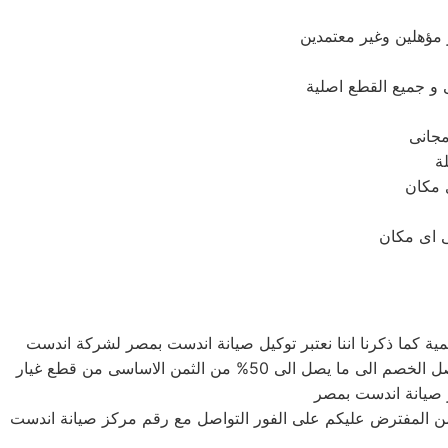
 مؤهلين وغير معتمدين
لة
ة كما ذكرنا اننا نعتبر توكيل صيانة اندست بمصر لشركة اندست
وغايتنا دائما هى توفير اعلى خدمة صيانة لعملاء صيانة اندست بمصر الكرام لذلك نحن لدينا قطع غيار اصلية وبأسعار لا تنافس حيث يصل الخصم الى ما يصل الى 50% من الثمن الاساسى من قطع غيار
 صيانة اندست بمصر
من المفترض عليكم على الفور التواصل مع رقم مركز صيانة اندست