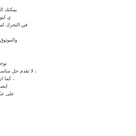
يمكنك ال
ي لتو
في التحرك لمو
والموثوق
نوج
لا تقدم حل مناسب لصيانة جهاز منزلك المعطل بل تقدم حل مؤقت يعيد العطل الى جهازك بعد فترة قصيرة ،
كما ان فتح الجهاز من قبل شخص غير مختص قد يعرض جهازك الى التلف بشكل كلي ،
ايضا
على عكس