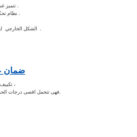
تتميز غسالة ملابس اندست بسهولة التنظيف وبها خاصة التنظيف الذاتي للحله بعد الغسيل .
نظام تحكم الكتروني وهو نظام يتيح لك التحكم بكامل وظائف الغساله بنظام الكتروني ذكي .
الشكل الخارجي لغسالة ملابس اندست جيد ومتوفر منها اكثر من لون مثل ابيض واسود وسيلفر لتناسب الجميع .
ضمان عا
تكييف الخدمة الشاقة من مبيعات تكييف اندست الاولى فى مبيعات التكييف فى مصر ،
فهى تتحمل اقصى درجات الحرارة الصيف تعمل فى اسواء الظروف باستمرارية فى التشغيل المتواصل حيث لا يضاهيها اى تكييف اخر.