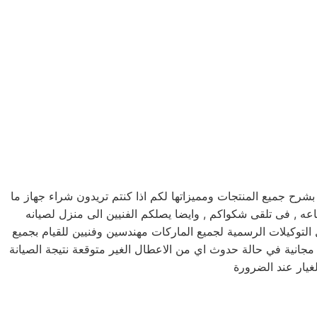
ح جميع المنتجات ومميزاتها لكم اذا كنتم تريدون شراء جهاز ما
 اندست , كما يوجد فريق دعم فنى يقوم بصيانه جميع الاجهزه الكهربائيه, كما توفر لكم مرلكز صيانه اندست خدمه 24 ساعه , فى تلقى شكواكم , وايضا يصلكم الفنيين الى منزل لصيانه
لتوكيلات الرسمية لجميع الماركات مهندسين وفنيين للقيام بجميع
جانية في حالة حدوث اي من الاعطال الغير متوقعة نتيجة الصيانة