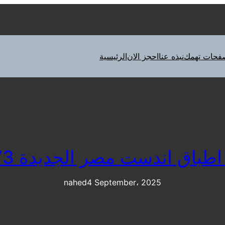
فحات تهمك
نبذه عنا
احجز الان
الرئيسية
ق اندست مصر الجديدة 01092279973
nahed
4 September، 2025