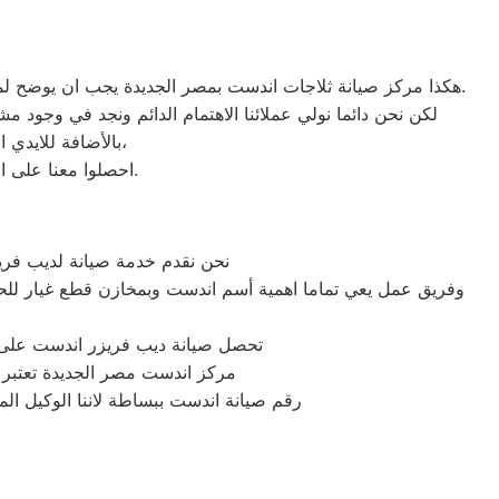
هكذا مركز صيانة ثلاجات اندست بمصر الجديدة يجب ان يوضح لمستخدمى ثلاجات اندست بمصر ان كلنا يعلم مدى اهمية الثلاجة بالمنزل ونحن لا ندخر جهدا كي نلبي جميع طلبات الصيانه لثلاجات اندست.
لكن نحن دائما نولي عملائنا الاهتمام الدائم ونجد في وجود م
بالأضافة للايدي المدربة صاحبة الخبرة في كافة اعطال ثلاجات اندست بجميع موديلاتها القديم منها والحديث،
احصلوا معنا على افضل خدمة للثلاجات في مصر من خلال رقم مركز صيانة اندست المعتمد في مصر الجديدة.
نحن نقدم خدمة صيانة لديب فر
وفريق عمل يعي تماما اهمية أسم اندست وبمخازن قطع غيار للحف
تحصل صيانة ديب فريزر اندست على أ
مركز اندست مصر الجديدة تعتبر ا
رقم صيانة اندست ببساطة لاننا الوكيل ا