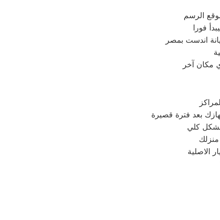
وقع الرسم
دأ فورا
انة اندست بمصر
ة
ي مكان آخر
مراكز
 منزلك
 الاصلية