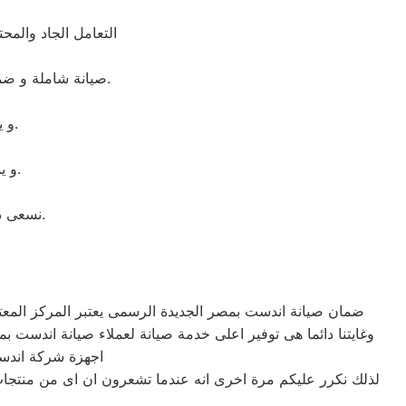
التعامل الجاد والم
صيانة شاملة و ضمان لمدة عام كامل على جميع القطع التى تم استبدالها. ضمان حقيقى و جميع القطع اصلية.
و يقوم بمساعدتك فى انهاء اى مشكلة طارئة او اى عطل بسيط بشكل مجانى.
و يملكون المعدات الخاصه اللازمه للإصلاح المنزلى فى اى وقت وفى اى مكان.
نسعى دائما لإرضاء العملاء ولذلك خدمة الدعم الفنى متاحة فى اى وقت وفى اى مكان.
ضمان صيانة اندست بمصر الجديدة الرسمى يعتبر المركز المعت
اجهزة شركة اندس
لذلك نكرر عليكم مرة اخرى انه عندما تشعرون ان اى من منتجات