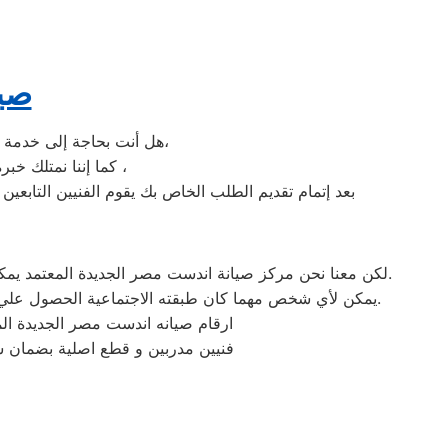
صيا
هل أنت بحاجة إلى خدمة صيانة غسالات اطباق اندست مصر الجديدة لديك؟ نحن نمنحك خدمة الصيانة الفورية التي ترغب بها،
كما إننا نمتلك خبرة أكثر من 10 سنوات في خدمات إصلاحات كافة أنواع غسالات الأطباق اندست مصر الجديدة ،
بعد إتمام تقديم الطلب الخاص بك يقوم الفنيين التابعي
لكن معنا نحن مركز صيانة اندست مصر الجديدة المعتمد يمكنكم الحصول علي خدمات الصيانة للاجهزة المنزلية اندست بقطع غيار أصلية وبشهادة ضمان معتمدة من مركز صيانة اندست المعتمد.
يمكن لأي شخص مهما كان طبقته الاجتماعية الحصول علي كافة الخدمات وأعمال التصليح التي يُقدمها توكيل ميكروويف اندست المُدعمة بباقات من الخصومات والعروض التي ليس لها مثيل.
ارقام صيانه اندست مصر الجديدة ال
فنيين مدربين و قطع اصلية بضمان 