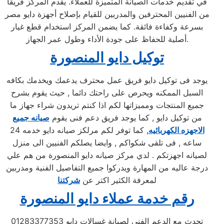
في تقديم خدمات الصيانة المتميزة للعملاء. يقدم المركز فريقًا
من الفنيين المحترفين والمدربين للقيام بإصلاح أجهزة دايو مصر
بسرعة وكفاءة فائقة. كما يضمن المركز استخدام قطع غيار
أصلية للحفاظ على جودة الأداء وطول عمر الجهاز.
توكيل دايو المنصورة
يوجد فى توكيل دايو فريق عمل محترف يدعمك ويخدمك بكافه
السبل الممكنه ويحرص على راحتك دائما , حيث يقوم بشرح
جميع المنتجات ومميزاتها لكم اذا كنتم تريدون شراء جهاز ما
من توكيل دايو , كما يوجد فريق دعم فنى يقوم
صيانه جميع
الاجهزه الكهربائيه
, كما توفر لكم مرلكز صيانه دايو خدمه 24
ساعه , فى تلقى شكواكم , وايضا يصلكم الفنيين الى منزل
لصيانه اجهزتكم . لدي مركز صيانه دايو المنصورة من هم علي
درجة عاليه من المهارة ويدركوا جميع التفاصيل الفنية ومدربين
لمعرفة الكثير اكتر عن
شركتنا
رقم خدمة عملاء دايو المنصورة
تحدث مع الدعم الفني لصيانة غسالات دايو 01283377353