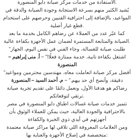
الاستفادة من خدمات مركز صيانة دايو المنصورة.
يُشيد الكثير منهم بسرعة الاستجابة وجودة الصيانة والدقة في
المواعيد، بالإضافة إلى احترافية الفنيين وحرصهم على استخدام
قطع غيار أصلية.
كما عبّر عدد من العملاء عن رضاهم الكامل بخدمة ما بعد
الصيانة والمتابعة المستمرة لضمان عمل الأجهزة بكفاءة عالية.
“طلبت صيانة للغسالة، وجاء الفني في نفس اليوم، الجهاز
اشتغل بكفاءة تانية، خدمة ممتازة فعلًا!” –
أ. منى إبراهيم –
المنصورة
“أفضل مركز صيانة اتعاملت معاه، مهندسين محترمين ومواعيد
دقيقة، وأنصح أي حد بيهم.” –
م. أحمد السيد – المنصورة
رضاكم هو هدفنا الأول، ونعمل دائمًا على تقديم تجربة صيانة
ترتقي لتوقعاتكم.
تتميز خدمات صيانة غسالات اطباق دايو المنصورة في مصر
بالاحترافية والجودة العالية، حيث يمكن للعملاء الوثوق بأن
أجهزتهم في أيدي ذوي الخبرة والكفاءة
ومن العلامات المعروفة اللي تلاقي لها مراكز صيانة معتمدة
متخصصة في إصلاح الأجهزة والعناية بها: