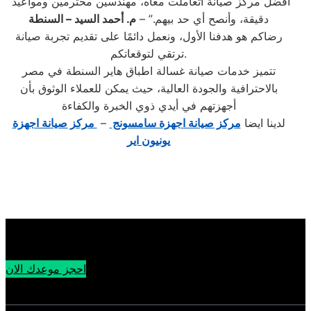
“أفضل مركز صيانة اتعاملت معاه، مهندسين محترمين ومواعيد
دقيقة، وأنصح أي حد بيهم.” –
م. أحمد السيد – السنطة
رضاكم هو هدفنا الأول، ونعمل دائمًا على تقديم تجربة صيانة
ترتقي لتوقعاتكم.
تتميز خدمات صيانة غسالة اطباق هاير السنطة في مصر
بالاحترافية والجودة العالية، حيث يمكن للعملاء الوثوق بأن
أجهزتهم في أيدي ذوي الخبرة والكفاءة
لدينا ايضا
مركز صيانة اجهزة سامسونج
–
مركز صيانة اجهزة
يونيون اير
احجز موعدك الان