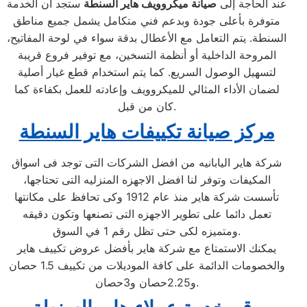
عند الحاجة إلى
صيانة ميكروويف هاير السنطة
ستجد أن الخدمة
متوفرة بأعلى جودة وبدعم فني متكامل يشمل جميع مناطق
السنطة. يتم التعامل مع الأعطال بدقة سواء في لوحة المفاتيح،
المروحة الداخلية أو أنظمة التسخين، مع توفير فروع قريبة
لتسهيل الوصول السريع. كما يتم استخدام قطع غيار أصلية
لضمان الأداء المثالي للميكروويف وإعادته للعمل بكفاءة كما
كان من قبل.
مركز صيانة تكييفات هاير السنطة
شركة هاير اليابانيه من افضل الشركات التى توجد فى اسواق
المكيفات وتوفر لنا افضل الاجهزه المنزليه التى تحتاجها،
تأسست شركة هاير منذ عام 1912 وكى تحافظ على مكانتها
تعمل دائما على تطوير الاجهزه التى تصنعها وتكون دقيقه
ومتميزه لكى حتى تظل رقم 1 في السوق.
يمكنك الاستمتاع مع شركة هاير بأفضل عروض تكييف هاير
والخصومات الدائمة على كافة الموديلات من تكييف 1.5 حصان
و2.25حصان و3حصان.