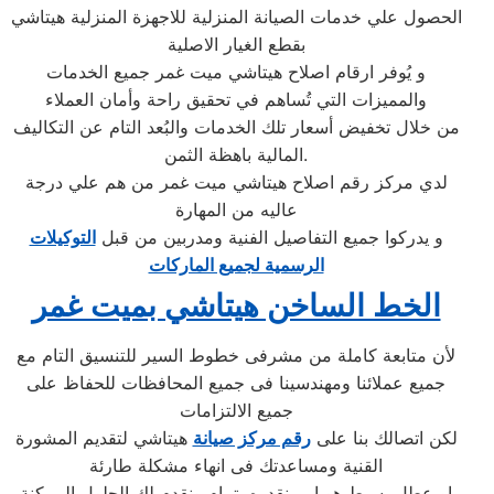
الحصول علي خدمات الصيانة المنزلية للاجهزة المنزلية هيتاشي
بقطع الغيار الاصلية
و يُوفر ارقام اصلاح هيتاشي ميت غمر جميع الخدمات
والمميزات التي تُساهم في تحقيق راحة وأمان العملاء
من خلال تخفيض أسعار تلك الخدمات والبُعد التام عن التكاليف
المالية باهظة الثمن.
لدي مركز رقم اصلاح هيتاشي ميت غمر من هم علي درجة
عاليه من المهارة
و يدركوا جميع التفاصيل الفنية ومدربين من قبل
التوكيلات
الرسمية لجميع الماركات
الخط الساخن هيتاشي بميت غمر
لأن متابعة كاملة من مشرفى خطوط السير للتنسيق التام مع
جميع عملائنا ومهندسينا فى جميع المحافظات للحفاظ على
جميع الالتزامات
لكن اتصالك بنا على
رقم مركز صيانة
هيتاشي لتقديم المشورة
القنية ومساعدتك فى انهاء مشكلة طارئة
او عطل بسيط هو امر نقدره تمام ونقدم لك الحلول الممكنة