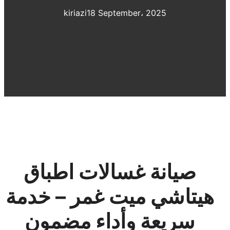
kiriazi
18 September، 2025
صيانة غسالات اطباق
هيتاشي ميت غمر – خدمة
سريعة وأداء مضمون