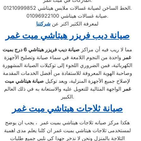
الماركات في ميت غمر:
الخط الساخن لصيانة غسالات ملابس هيتاشي 01210999852.
صيانة غسالات هيتاشي 01096922100.
لمعرفة الكثير اكتر عن
شركتنا
صيانة ديب فريزر هيتاشي ميت غمر
مما لا ريب فيه أن مراكز
صيانة ديب فريزر هيتاشي
6 درج بميت
غمر
واحدة من النجوم اللامعة في سماء صيانة وتصليح الأجهزة
الكهربائية، فمن الضروري اللجوء إلى توكيلات الصيانة المشهورة
وصاحبة الهوية المعروفة للاستفادة من أفضل الخدمات المقدمة
لإصلاح جميع الأجهزة المنزلية، ويعد توكيل
صيانة هيتاشي ميت
غمر
الواجهة المثالية للتعويل عليه والاستعانة به في ذلك العالم
الكبير.
صيانة ثلاجات هيتاشي ميت غمر
هكذا مركز صيانه ثلاجات هيتاشي بميت غمر ، يجب ان يوضح
لمستخدمى ثلاجات هيتاشي بميت غمر ان كلنا يعلم مدى اهمية
الثلاجة بالمنزل ونحن لا ندخر جهدا كي نلبي جميع طلبات