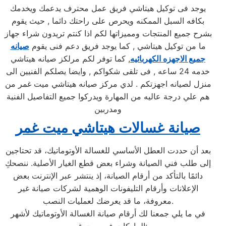
يوجد فى توكيل هيتاشي فريق عمل محترف يدعمك ويخدمك
بكافه السبل الممكنه ويحرص على راحتك دائما , حيث يقوم
بشرح جميع المنتجات ومميزاتها لكم اذا كنتم تريدون شراء جهاز
ما من توكيل هيتاشي , كما يوجد فريق دعم فنى يقوم
صيانه
جميع الاجهزه الكهربائيه
, كما توفر لكم مرلكز صيانه هيتاشي
خدمه 24 ساعه , فى تلقى شكواكم , وايضا يصلكم الفنيين الى
منزل لصيانه اجهزتكم . لدي مركز صيانه هيتاشي ميت غمر من
هم علي درجة عاليه من المهارة ويدركوا جميع التفاصيل الفنية
ومدربين
صيانة غسالات هيتاشي ميت غمر
بعد أن حددت العطل الأساسي للغسالة الأوتوماتيك، قد تحتاجين
إلى طلب فني الصيانة وشراء بعض قطع الغيار الأصلية. ننصحكِ
دائمًا بالتأكد من أرقام الصيانة، إذ ينتشر عبر الإنترنت بعض
الإعلانات وأرقام التليفونات الوهمية لشركات صيانة غير
معروفة، ما قد يعرضك لعمليات النصب.
في ما يلي جمعنا لك أرقام صيانة الغسالة الأوتوماتيك لأشهر