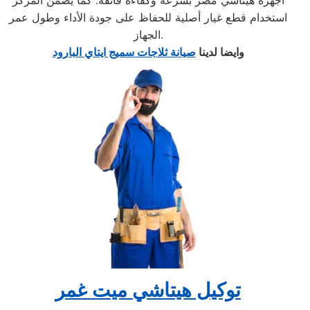
أجهزة هيتاشي مصر بسرعة وكفاءة فائقة. كما يضمن المركز
استخدام قطع غيار أصلية للحفاظ على جودة الأداء وطول عمر
الجهاز.
وايضا لدينا
صيانة ثلاجات سميج ايتاي البارود
توكيل هيتاشي ميت غمر