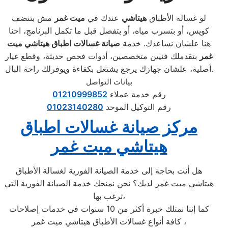
لو غسالة الأطباق
هيتاشي
عندك في
ميت غمر
مش بتنضف
كويس، أو بتسرب مياه، أو بتفصل قبل ما تكمل البرنامج، احنا
هنا علشان نساعدك. خدمة
صيانة غسالات اطباق هيتاشي ميت
غمر
بتقدملك فنيين متخصصين، أدوات فحص حديثة، وقطع غيار
أصلية، علشان جهازك يرجع يشتغل بكفاءة ويوفرلك راحة البال.
بيانات التواصل
رقم خدمة عملاء
01210999852
رقم التوكيل الموحد
01023140280
مركز صيانة غسالات اطباق
هيتاشي ميت غمر
هل أنت بحاجة إلى خدمة الصيانة الفورية لغسالة الأطباق
هيتاشي ميت غمر لديك؟ نحن نمنحك خدمة الصيانة الفورية التي
ترغب بها،
كما إننا نمتلك خبرة أكثر من 10 سنوات في خدمات إصلاحات
كافة أنواع غسالات الأطباق هيتاشي ميت غمر ،