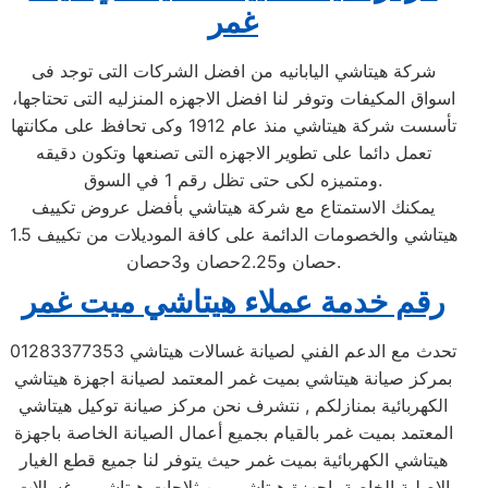
غمر
شركة هيتاشي اليابانيه من افضل الشركات التى توجد فى
اسواق المكيفات وتوفر لنا افضل الاجهزه المنزليه التى تحتاجها،
تأسست شركة هيتاشي منذ عام 1912 وكى تحافظ على مكانتها
تعمل دائما على تطوير الاجهزه التى تصنعها وتكون دقيقه
ومتميزه لكى حتى تظل رقم 1 في السوق.
يمكنك الاستمتاع مع شركة هيتاشي بأفضل عروض تكييف
هيتاشي والخصومات الدائمة على كافة الموديلات من تكييف 1.5
حصان و2.25حصان و3حصان.
رقم خدمة عملاء هيتاشي ميت غمر
تحدث مع الدعم الفني لصيانة غسالات هيتاشي 01283377353
بمركز صيانة هيتاشي بميت غمر المعتمد لصيانة اجهزة هيتاشي
الكهربائية بمنازلكم , نتشرف نحن مركز صيانة توكيل هيتاشي
المعتمد بميت غمر بالقيام بجميع أعمال الصيانة الخاصة باجهزة
هيتاشي الكهربائية بميت غمر حيث يتوفر لنا جميع قطع الغيار
الاصلية الخاصة باجهزة هيتاشي من ثلاجات هيتاشي و غسالات