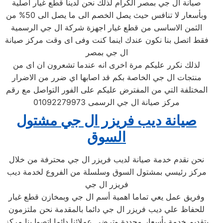
صيانة ال جي بمصر الكرام لذلك نحن لدينا قطع غيار اصلية
وبأسعار لا تنافس حيث يصل الخصم الى ما يصل الى 50% من
الثمن الاساسى من قطع غيار اجهزة شركة ال جي الرسمية
فقط اتصل بنا نكون عندك اينما كنت وفى اى وقت مركز صيانة
ال جي بمصر
لذلك نكرر عليكم مرة اخرى انه عندما تشعرون ان اى من
منتجات ال جي الخاصة بكم قد اصابها اي ضرر من الاضرار
المختلفة التي من المفترض عليكم على الفور التواصل مع رقم
مركز صيانة ال جي الرسمى 01092279973
صيانة ديب فريزر ال جي مشتول
السوق
نحن نقدم خدمة صيانة لديب فريزر ال جي محترفة من خلال
مركز رئيسي بمشتول السوق وسلسلة من الفروع لخدمة ديب
فريزر ال جي
وفريق عمل يعي تماما اهمية أسم ال جي وبمخازن قطع غيار
للحفاظ علي ديب فريزر ال جي دائما بالمقدمة نحن ملتزمون
بتقديم خدمة بأسعار محددة وترضي عملائنا دائما اتصوا بنا مركز