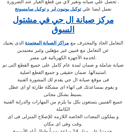
تحصل علي صيانه وتغير لاي من قطع الغيار عند الضرورة .
نعمل ايضا علي
توكيل يونيون اير
و
توكيل سامسونج
مركز صيانة ال جي في مشتول
السوق
التعامل الجاد والمحترف مع
مراكز الصيانة المعتمدة
الذى يغنيك
عن التعامل مع فنيين غير مؤهلين وغير معتمدين
لخدمة الأجهزة الكهربائية فى مصر.
صيانة شاملة و ضمان لمدة عام كامل على جميع القطع التى تم
استبدالها. ضمان حقيقى و جميع القطع اصلية.
فى موقع صيانة ال جي يقدم لك المشورة الفنية
و يقوم بمساعدتك فى انهاء اى مشكلة طارئة او اى عطل
بسيط بشكل مجانى.
جميع الفنيين يتمتعون بكل ما يلزم من المهارات والدراية الفنية
الكاملة
و يملكون المعدات الخاصه اللازمه للإصلاح المنزلى فى اى
وقت وفى اى مكان.
خدمتنا على مدار 24 ساعة يومياُ طوال أيام الأسبوع.