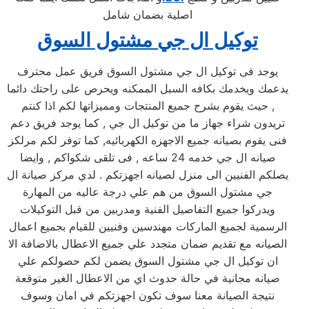
اصلية بضمان شامل
توكيل ال جي مشتول السوق
يوجد فى توكيل ال جي مشتول السوق فريق عمل محترف
يدعمك ويخدمك بكافه السبل الممكنه ويحرص على راحتك دائما
, حيث يقوم بشرح جميع المنتجات ومميزاتها لكم اذا كنتم
تريدون شراء جهاز ما من توكيل ال جي , كما يوجد فريق دعم
فنى يقوم بصيانه جميع الاجهزه الكهربائيه, كما توفر لكم مرلكز
صيانه ال جي خدمه 24 ساعه , فى تلقى شكواكم , وايضا
يصلكم الفنيين الى منزل لصيانه اجهزتكم . لدي مركز صيانة ال
جي مشتول السوق من هم علي درجة عاليه من المهارة
ويدركوا جميع التفاصيل الفنية ومدربين من قبل التوكيلات
الرسمية لجميع الماركات مهندسين وفنيين للقيام بجميع اعمال
الصيانه مع تقديم ضمان متجدد علي جميع الاعطال بالاضافة الا
ان توكيل ال جي مشتول السوق يضمن لكم حصولكم علي
صيانه مجانية في حالة حدوث اي من الاعطال الغير متوقعة
نتيجة الصيانة معنا سوف تكون اجهزتكم في امان وسوف