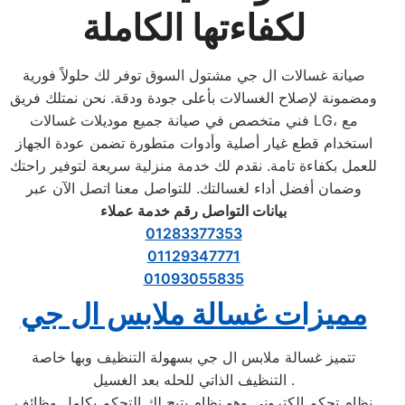
لكفاءتها الكاملة
صيانة غسالات ال جي مشتول السوق توفر لك حلولاً فورية
ومضمونة لإصلاح الغسالات بأعلى جودة ودقة. نحن نمتلك فريق
فني متخصص في صيانة جميع موديلات غسالات LG، مع
استخدام قطع غيار أصلية وأدوات متطورة تضمن عودة الجهاز
للعمل بكفاءة تامة. نقدم لك خدمة منزلية سريعة لتوفير راحتك
وضمان أفضل أداء لغسالتك. للتواصل معنا اتصل الآن عبر
بيانات التواصل رقم خدمة عملاء
01283377353
01129347771
01093055835
مميزات غسالة ملابس ال جي
تتميز غسالة ملابس ال جي بسهولة التنظيف وبها خاصة
التنظيف الذاتي للحله بعد الغسيل .
نظام تحكم الكتروني وهو نظام يتيح لك التحكم بكامل وظائف