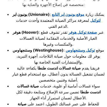
متخصصة في إصلاح الأجهزة والعناية بها:
: يمكنك زيارة
موقع يونيون اير التابع
(Unionaire)
يونيون اير
لتوكيل
لمعرفة مراكز الصيانة المعتمدة وأحدث خدمات
الدعم الفني.
: عبر
صفحة توكيل هوفر
تقدر تشوف قطع
(Hoover)
هوفر
الغيار الأصلية والخدمات المقدّمة لصيانة الغسالات
والمكنسات وغيرها.
: موقع
توكيل وستنجهاوس
(Westinghouse)
وستنجهاوس
يوفر لك معلومات حول صيانة الثلاجات، أجهزة التبريد،
والإستشارات الفنية الخاصة بها.
فريقنا يقدم
صيانة غسالات اندست طنطا
بكفاءة عالية
لضمان تشغيل الغسالة بدون أعطال، مع استخدام قطع غيار
أصلية وفنيين متخصصين.
سواء غسالات أمامية أو علوية، خدمات
صيانة غسالات
اندست طنطا
تضمن سرعة الإصلاح ومتابعة دقيقة لكل
الأعطال لضمان استمرار أداء الجهاز.
للحفاظ على عمر غسالتك الطويل، اعتمد على
صيانة