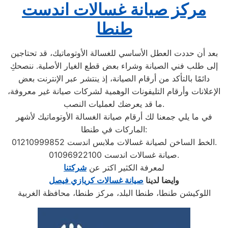
مركز صيانة غسالات اندست
طنطا
بعد أن حددت العطل الأساسي للغسالة الأوتوماتيك، قد تحتاجين
إلى طلب فني الصيانة وشراء بعض قطع الغيار الأصلية. ننصحكِ
دائمًا بالتأكد من أرقام الصيانة، إذ ينتشر عبر الإنترنت بعض
الإعلانات وأرقام التليفونات الوهمية لشركات صيانة غير معروفة،
ما قد يعرضك لعمليات النصب.
في ما يلي جمعنا لك أرقام صيانة الغسالة الأوتوماتيك لأشهر
الماركات في طنطا:
الخط الساخن لصيانة غسالات ملابس اندست 01210999852.
صيانة غسالات اندست 01096922100.
لمعرفة الكثير اكتر عن
شركتنا
وايضا لدينا
صيانة غسالات كريازي فيصل
اللوكيشن طنطا، طنطا البلد، مركز طنطا، محافظة الغربية