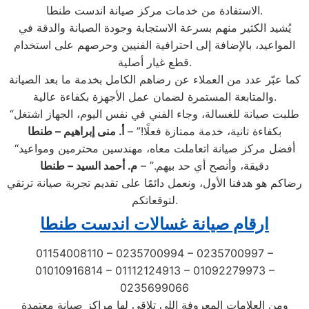
الاستفادة من خدمات مركز صيانة اندست طنطا.
يُشيد الكثير منهم بسرعة الاستجابة وجودة الصيانة والدقة في
المواعيد، بالإضافة إلى احترافية الفنيين وحرصهم على استخدام
قطع غيار أصلية.
كما عبّر عدد من العملاء عن رضاهم الكامل بخدمة ما بعد الصيانة
والمتابعة المستمرة لضمان عمل الأجهزة بكفاءة عالية.
“طلبت صيانة للغسالة، وجاء الفني في نفس اليوم، الجهاز اشتغل
بكفاءة تانية، خدمة ممتازة فعلًا!” –
أ. منى إبراهيم – طنطا
“أفضل مركز صيانة اتعاملت معاه، مهندسين محترمين ومواعيد
دقيقة، وأنصح أي حد بيهم.” –
م. أحمد السيد – طنطا
رضاكم هو هدفنا الأول، ونعمل دائمًا على تقديم تجربة صيانة ترتقي
لتوقعاتكم.
ارقام صيانة غسالات اندست طنطا
01154008110 – 0235700994 – 0235700997 –
01010916814 – 01112124913 – 01092279973 –
0235699066
ومن العلامات المعروفة اللي تلاقي لها مراكز صيانة معتمدة