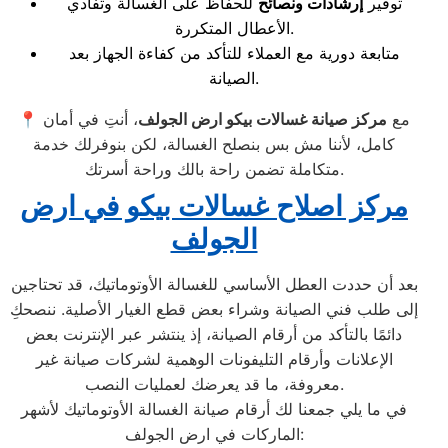
توفير
إرشادات ونصائح
للحفاظ على الغسالة وتفادي
الأعطال المتكررة.
متابعة دورية مع العملاء للتأكد من كفاءة الجهاز بعد
الصيانة.
📍 مع
مركز صيانة غسالات بيكو ارض الجولف
، أنتِ في أمان
كامل، لأننا مش بس بنصلح الغسالة، لكن بنوفرلك خدمة
متكاملة تضمن راحة بالك وراحة أسرتك.
مركز اصلاح غسالات بيكو في ارض
الجولف
بعد أن حددت العطل الأساسي للغسالة الأوتوماتيك، قد تحتاجين
إلى طلب فني الصيانة وشراء بعض قطع الغيار الأصلية. ننصحكِ
دائمًا بالتأكد من أرقام الصيانة، إذ ينتشر عبر الإنترنت بعض
الإعلانات وأرقام التليفونات الوهمية لشركات صيانة غير
معروفة، ما قد يعرضك لعمليات النصب.
في ما يلي جمعنا لك أرقام صيانة الغسالة الأوتوماتيك لأشهر
الماركات في ارض الجولف: