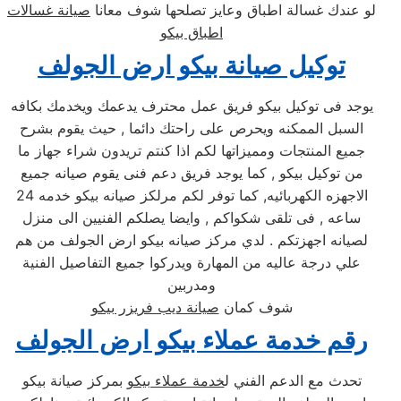
لو عندك غسالة اطباق وعايز تصلحها شوف معانا
صيانة غسالات
اطباق بيكو
توكيل صيانة بيكو ارض الجولف
يوجد فى توكيل بيكو فريق عمل محترف يدعمك ويخدمك بكافه
السبل الممكنه ويحرص على راحتك دائما , حيث يقوم بشرح
جميع المنتجات ومميزاتها لكم اذا كنتم تريدون شراء جهاز ما
من توكيل بيكو , كما يوجد فريق دعم فنى يقوم صيانه جميع
الاجهزه الكهربائيه, كما توفر لكم مرلكز صيانه بيكو خدمه 24
ساعه , فى تلقى شكواكم , وايضا يصلكم الفنيين الى منزل
لصيانه اجهزتكم . لدي مركز صيانه بيكو ارض الجولف من هم
علي درجة عاليه من المهارة ويدركوا جميع التفاصيل الفنية
ومدربين
شوف كمان
صيانة ديب فريزر بيكو
رقم خدمة عملاء بيكو ارض الجولف
تحدث مع الدعم الفني ل
خدمة عملاء بيكو
بمركز صيانة بيكو