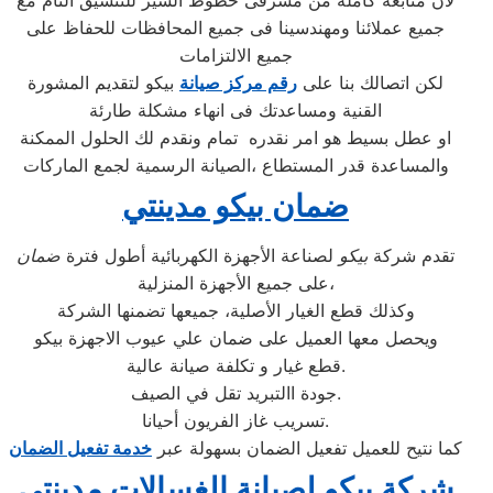
لأن متابعة كاملة من مشرفى خطوط السير للتنسيق التام مع
جميع عملائنا ومهندسينا فى جميع المحافظات للحفاظ على
جميع الالتزامات
لكن اتصالك بنا على
رقم مركز صيانة
بيكو لتقديم المشورة
القنية ومساعدتك فى انهاء مشكلة طارئة
او عطل بسيط هو امر نقدره تمام ونقدم لك الحلول الممكنة
والمساعدة قدر المستطاع ،الصيانة الرسمية لجمع الماركات
ضمان بيكو مدينتي
تقدم شركة
بيكو
لصناعة الأجهزة الكهربائية أطول فترة
ضمان
على جميع الأجهزة المنزلية،
وكذلك قطع الغيار الأصلية، جميعها تضمنها الشركة
ويحصل معها العميل على ضمان علي عيوب الاجهزة بيكو
قطع غيار و تكلفة صيانة عالية.
جودة االتبريد تقل في الصيف.
تسريب غاز الفريون أحيانا.
كما نتيح للعميل تفعيل الضمان بسهولة عبر
خدمة تفعيل الضمان
شركة بيكو لصيانة الغسالات مدينتي