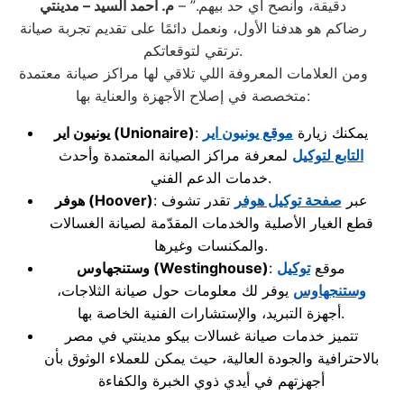
دقيقة، وأنصح أي حد بيهم.” –
م. أحمد السيد – مدينتي
رضاكم هو هدفنا الأول، ونعمل دائمًا على تقديم تجربة صيانة
ترتقي لتوقعاتكم.
ومن العلامات المعروفة اللي تلاقي لها مراكز صيانة معتمدة
متخصصة في إصلاح الأجهزة والعناية بها:
: يمكنك زيارة
موقع يونيون اير
(Unionaire)
يونيون اير
التابع لتوكيل
لمعرفة مراكز الصيانة المعتمدة وأحدث
خدمات الدعم الفني.
: عبر
صفحة توكيل هوفر
تقدر تشوف
(Hoover)
هوفر
قطع الغيار الأصلية والخدمات المقدّمة لصيانة الغسالات
والمكنسات وغيرها.
: موقع
توكيل
(Westinghouse)
وستنجهاوس
وستنجهاوس
يوفر لك معلومات حول صيانة الثلاجات،
أجهزة التبريد، والإستشارات الفنية الخاصة بها.
تتميز خدمات صيانة غسالات بيكو مدينتي في مصر
بالاحترافية والجودة العالية، حيث يمكن للعملاء الوثوق بأن
أجهزتهم في أيدي ذوي الخبرة والكفاءة