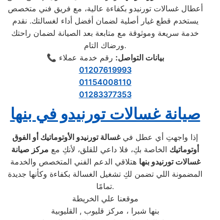
أعطال غسالات تورنيدو بكفاءة عالية، مع فريق فني متخصص
يستخدم قطع غيار أصلية لضمان أفضل أداء لغسالتك. نقدم
خدمة سريعة وموثوقة مع متابعة بعد الصيانة لضمان راحتك
ورضاك التام.
بيانات التواصل:
رقم خدمة عملاء
📞
01207619993
01154008110
01283377353
صيانة غسالات تورنيدو في بنها
إذا واجهتِ أي عطل في
غسالة تورنيدو الأوتوماتيك أو الفوق
أوتوماتيك
الخاصة بكِ، فلا داعي للقلق، لأنكِ مع
مركز صيانة
غسالات تورنيدو بنها
هتلاقي الدعم الفني المتخصص والخدمة
المضمونة اللي تضمن لكِ تشغيل الغسالة بكفاءة وكأنها جديدة
تمامًا.
موقعنا علي الخريطة
بنها شبرا ، مركز قليوب , القليوبية