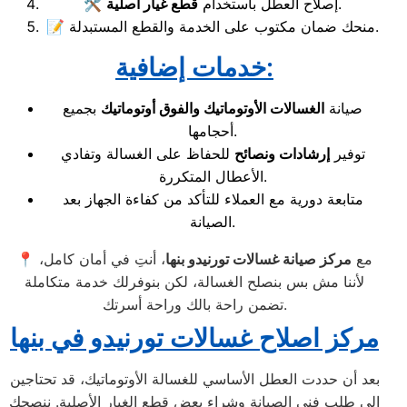
.
🛠️ إصلاح العطل باستخدام
قطع غيار أصلية
📝 منحك ضمان مكتوب على الخدمة والقطع المستبدلة.
خدمات إضافية:
صيانة
الغسالات الأوتوماتيك والفوق أوتوماتيك
بجميع
أحجامها.
توفير
إرشادات ونصائح
للحفاظ على الغسالة وتفادي
الأعطال المتكررة.
متابعة دورية مع العملاء للتأكد من كفاءة الجهاز بعد
الصيانة.
📍 مع
مركز صيانة غسالات تورنيدو بنها
، أنتِ في أمان كامل،
لأننا مش بس بنصلح الغسالة، لكن بنوفرلك خدمة متكاملة
تضمن راحة بالك وراحة أسرتك.
مركز اصلاح غسالات تورنيدو في بنها
بعد أن حددت العطل الأساسي للغسالة الأوتوماتيك، قد تحتاجين
إلى طلب فني الصيانة وشراء بعض قطع الغيار الأصلية. ننصحكِ