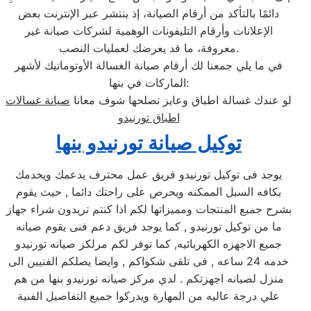
دائمًا بالتأكد من أرقام الصيانة، إذ ينتشر عبر الإنترنت بعض
الإعلانات وأرقام التليفونات الوهمية لشركات صيانة غير
معروفة، ما قد يعرضك لعمليات النصب.
في ما يلي جمعنا لك أرقام صيانة الغسالة الأوتوماتيك لأشهر
الماركات في بنها:
لو عندك غسالة اطباق وعايز تصلحها شوف معانا
صيانة غسالات
اطباق تورنيدو
توكيل صيانة تورنيدو بنها
يوجد فى توكيل تورنيدو فريق عمل محترف يدعمك ويخدمك
بكافه السبل الممكنه ويحرص على راحتك دائما , حيث يقوم
بشرح جميع المنتجات ومميزاتها لكم اذا كنتم تريدون شراء جهاز
ما من توكيل تورنيدو , كما يوجد فريق دعم فنى يقوم صيانه
جميع الاجهزه الكهربائيه, كما توفر لكم مرلكز صيانه تورنيدو
خدمه 24 ساعه , فى تلقى شكواكم , وايضا يصلكم الفنيين الى
منزل لصيانه اجهزتكم . لدي مركز صيانه تورنيدو بنها من هم
علي درجة عاليه من المهارة ويدركوا جميع التفاصيل الفنية