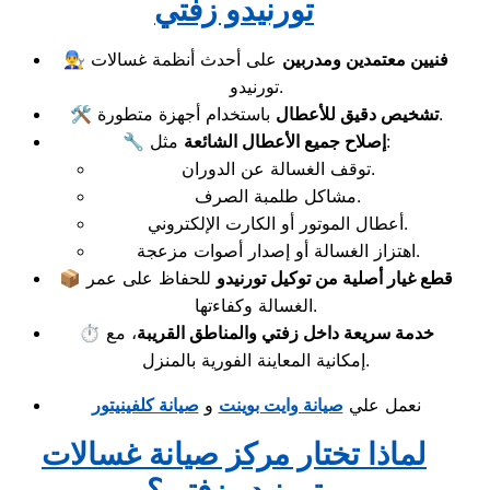
تورنيدو زفتي
فنيين معتمدين ومدربين
على أحدث أنظمة غسالات
👨‍🔧
تورنيدو.
باستخدام أجهزة متطورة.
تشخيص دقيق للأعطال
🛠️
مثل:
إصلاح جميع الأعطال الشائعة
🔧
توقف الغسالة عن الدوران.
مشاكل طلمبة الصرف.
أعطال الموتور أو الكارت الإلكتروني.
اهتزاز الغسالة أو إصدار أصوات مزعجة.
قطع غيار أصلية من توكيل تورنيدو
للحفاظ على عمر
📦
الغسالة وكفاءتها.
خدمة سريعة داخل زفتي والمناطق القريبة
، مع
⏱️
إمكانية المعاينة الفورية بالمنزل.
نعمل علي
صيانة وايت بوينت
و
صيانة كلفينيتور
لماذا تختار مركز صيانة غسالات