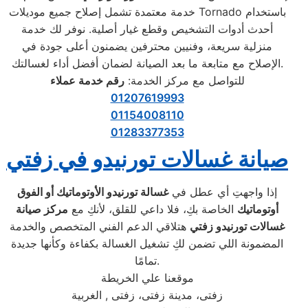
خدمة معتمدة تشمل إصلاح جميع موديلات Tornado باستخدام
أحدث أدوات التشخيص وقطع غيار أصلية. نوفر لك خدمة
منزلية سريعة، وفنيين محترفين يضمنون أعلى جودة في
الإصلاح مع متابعة ما بعد الصيانة لضمان أفضل أداء لغسالتك.
للتواصل مع مركز الخدمة:
رقم خدمة عملاء
01207619993
01154008110
01283377353
صيانة غسالات تورنيدو في زفتي
إذا واجهتِ أي عطل في
غسالة تورنيدو الأوتوماتيك أو الفوق
أوتوماتيك
الخاصة بكِ، فلا داعي للقلق، لأنكِ مع
مركز صيانة
غسالات تورنيدو زفتي
هتلاقي الدعم الفني المتخصص والخدمة
المضمونة اللي تضمن لكِ تشغيل الغسالة بكفاءة وكأنها جديدة
تمامًا.
موقعنا علي الخريطة
زفتى، مدينة زفتى، زفتى , الغربية