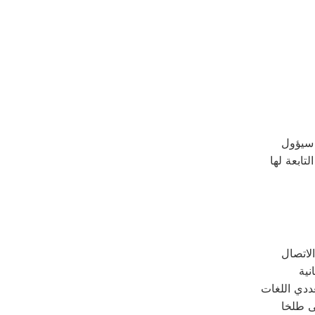
ددي اللغات
فى طلخا