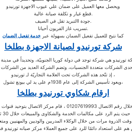
ويحصل معها العميل على ضمان علي عيوب الاجهزة تورنيدو
قطع غيار و تكلفة صيانة عالية.
جودة االتبريد تقل في الصيف.
تسريب غاز الفريون أحيانا.
كما نتيح للعميل تفعيل الضمان بسهولة عبر
خدمة تفعيل الضمان
شركة تورنيدو لصيانة الاجهزة بطلخا
إذ تتّحد هذه الشركات تحت العلامة التجاريّة لـ تورنيدو ،
ويعود تأسيس الشركة إلى عام 1938م على يد لي بيونغ تشول،
ارقام شكاوي تورنيدو بطلخا
اتصال 01207619993 ، قام مركز الاتصال بتوحيد قنوات الاتصال
 الخدمة والشكاوى والمبيعات خلال 30 ثانية ،
قت الذروة مرات من خلال الوكلاء المدربين والوديين والمهنيين ومتع
 هم على استعداد دائمًا للرد على جميع العملاء مركز صيانه تورنيدو 