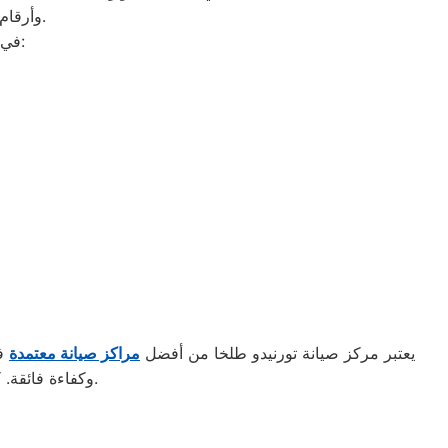
وأرقام التليفونات الوهمية لشركات صيانة غير معروفة، ما قد يعرضك لعمليات النصب.
في ما يلي جمعنا لك أرقام صيانة الغسالة الأوتوماتيك لأشهر الماركات في طلخا:
يعتبر مركز صيانة تورنيدو طلخا من أفضل
مراكز صيانة معتمدة
في
وكفاءة فائقة. كما يضمن المركز استخدام قطع غيار أصلية للحفاظ على جودة الأداء وطول عمر الجهاز.