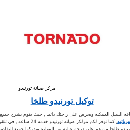
مركز صيانة تورنيدو
توكيل تورنيدو طلخا
 السبل الممكنه ويحرص على راحتك دائما , حيث يقوم بشرح جميع الم
ربائيه
, كما توفر لكم مرلكز صي
نيدو طلخا من هم علي درجة عاليه من المهارة ويدركوا جميع التفاصي