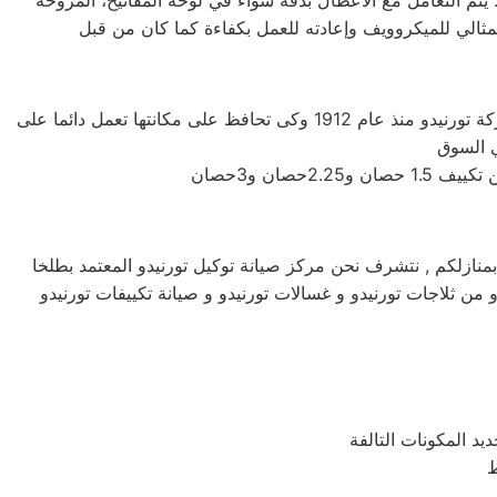
م التعامل مع الأعطال بدقة سواء في لوحة المفاتيح، المروحة
شركة تورنيدو اليابانيه من افضل الشركات التى توجد فى اسواق المكيفات وتوفر لنا افضل الاجهزه المنزليه التى تحتاجها، تأسست شركة تورنيدو منذ عام 1912 وكى تحافظ على مكانتها تعمل دائما على
نة اجهزة تورنيدو الكهربائية بمنازلكم , نتشرف نحن مركز صيانة توكيل تورنيدو المعتمد بطلخا
و من ثلاجات تورنيدو و غسالات تورنيدو و صيانة تكييفات تورنيدو
يد المكونات التالفة
ط