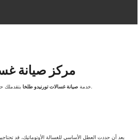
مركز صيانة غسا
بتقدملك حلول سريعة وفعالة لكل الأعطال، مع توفير فنيين متخصصين وقطع غيار أصلية للحفاظ على أداء الغسالة بكفاءة عالية.
خدمة
صيانة غسالات تورنيدو طلخا
بعد أن حددت العطل الأساسي للغسالة الأوتوماتيك، قد تحتاجين 