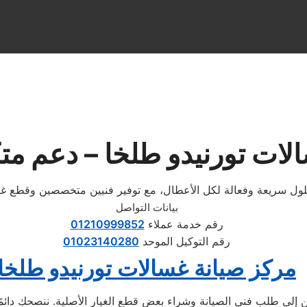
لات تورنيدو طلخا – دعم متك
بيانات التواصل
رقم خدمة عملاء
01210999852
رقم التوكيل الموحد
01023140280
مركز صيانة غسالات تورنيدو طلخا
إلى طلب فني الصيانة وشراء بعض قطع الغيار الأصلية. ننصحكِ دائمًا ب