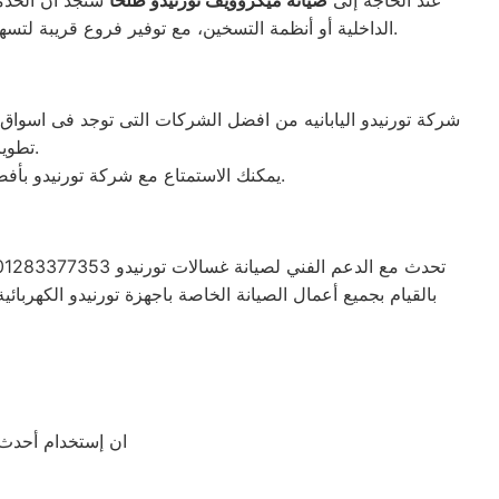
عند الحاجة إلى
صيانة ميكروويف تورنيدو طلخا
ستجد أن الخدمة
الداخلية أو أنظمة التسخين، مع توفير فروع قريبة لتسهيل الوصول السريع. كما يتم استخدام قطع غيار أصلية لضمان الأداء المثالي للميكروويف وإعادته للعمل بكفاءة كما كان من قبل.
تطوير الاجهزه التى تصنعها وتكون دقيقه ومتميزه لكى حتى تظل رقم 1 في السوق.
يمكنك الاستمتاع مع شركة تورنيدو بأفضل عروض تكييف تورنيدو والخصومات الدائمة على كافة الموديلات من تكييف 1.5 حصان و2.25حصان و3حصان.
بالقيام بجميع أعمال الصيانة الخاصة باجهزة تورنيدو الكهربائ
ان إستخدام أحدث ا