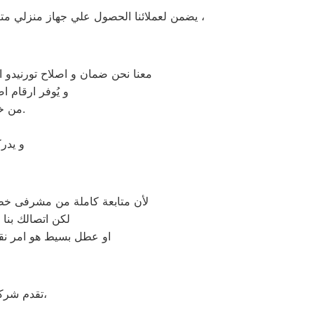
يضمن لعملائنا الحصول علي جهاز منزلي متكامل يعمل بأعلى مستوى من الكفاءة التي ينتظرها عملائنا ولتعزيز الثقة في مركز صيانة تورنيدو طلخا المعتمد بطلخا ،
معنا نحن ضمان و اصلاح تورنيدو ا
و يُوفر ارقام 
من خلال تخفيض أسعار تلك الخدمات والبُعد التام عن التكاليف المالية باهظة الثمن.
و يدر
لأن متابعة كاملة من مشرفى خطو
لكن اتصالك بنا
او عطل بسيط هو امر نقد
على جميع الأجهزة المنزلية،
تقدم شرك