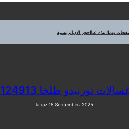
فحات تهمك
نبذه عنا
احجز الان
الرئيسية
لات تورنيدو طلخا 01112124913
kiriazi
15 September، 2025