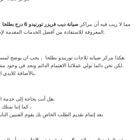
مما لا ريب فيه أن مراكز
صيانة ديب فريزر تورنيدو
6 درج بطلخا
و
الواجهة المثالية للتعويل عليه والاستعانة به في ذلك العالم الكبير.
المعروفة للاستفادة من أفضل الخدمات المقدمة لإصل
هكذا مركز صيانه ثلاجات تورنيدو بطلخا ، يجب ان يوضح لمستخدمى ثلاجات تورنيدو بطلخا ان كلنا يعلم مدى اهمية الثلاجة بالمنزل ونحن لا ندخر جهدا كي نلبي جميع طلبات الصيانه لثلاجات تورنيدو.
لكن نحن دائما نولي عملائنا الاهتمام الدائم ونجد في وجود مشرفي مراقبة الجودة الاختيار الامثل لخروج اجهزة الثلاجات سواء من مركز الصيانه لثلاجات تورنيدو المعتمد بطلخا او من منزل العميل.
بالأضافة للايدي المدربة صاحبة الخبرة في كافة اعطال ثلاجات تورنيدو بجميع موديلاتها القديم منها والحديث،
هل أنت بحاجة إلى خدمة الصيانة الفورية لغسالة الأطباق تورنيدو طلخا لديك؟ نحن نمنحك خدمة الصيانة الفورية التي ترغب بها،
كما إننا نمتلك خبرة أكثر من 10 سنوات في خدمات إصلاحات كافة أنواع غسالات الأطباق تورنيدو طلخا ،
بعد إتمام تقديم الطلب الخاص بك يقوم الفنيين التا