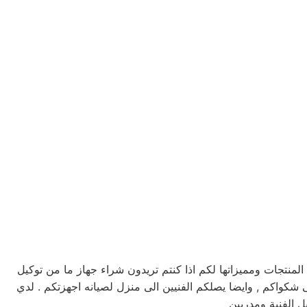
نتجات ومميزاتها لكم اذا كنتم تريدون شراء جهاز ما من توكيل
انه تورنيدو خدمه 24 ساعه , فى تلقى شكواكم , وايضا يصلكم الفنيين الى منزل لصيانه اجهزتكم . لدي
ل الفنية ومدربين