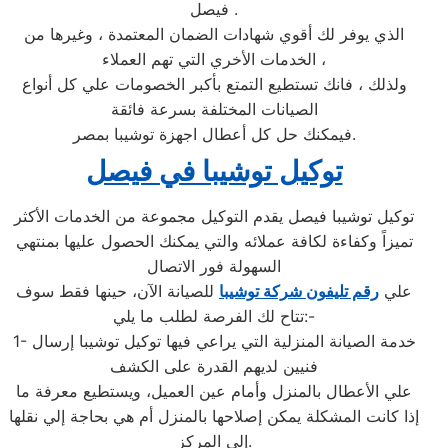
فيصل .
الذي يوفر لك أقوي شهادات الضمان المعتمدة ، وغيرها من
الخدمات الأخري التي تهم العملاء ،
ولذلك ، فانك تستطيع التمتع بأكبر الخصومات علي كل أنواع
الصيانات المختلفة بسرعة فائقة
فيمكنك حل كل أعطال اجهزة توشيبا بمصر.
توكيل توشيبا في فيصل
توكيل توشيبا فيصل يقدم التوكيل مجموعة من الخدمات الأكثر
تميزاً وكفاءة لكافة عملائه والتي يمكنك الحصول عليها بمنتهي
السهولة فور الاتصال
علي
رقم تليفون شركة توشيبا
للصيانة الآن، حينها فقط سوف
تتاح لك الفرصة لطلب ما يلي:-
1- خدمة الصيانة المنزلية التي يراعي فيها توكيل توشيبا إرسال
فنيين لديهم القدرة على الكشف
علي الأعطال بالمنزل وأمام عين العميل، ويستطيع معرفة ما
إذا كانت المشكلة يمكن إصلاحها بالمنزل أم هي بحاجة إلي نقلها
إلي المركز.