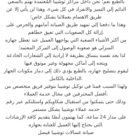
بالطبع نعم؛ نحن داخل مراكز توشيبا المُعتمدة نهتم بالسعي
الدائم إلي التميز والانفراد في كل شيء، وهذا لن يأتي إلا عن
طريق الاهتمام بعملائنا بشكل خاص؛
وهذا ما دفعنا إلي تمهيد طريق الصيانة أمامهم والحرص على
إزالة كل الصعوبات التي تعيق خطاهم.
من أكثر الأشياء الصعبة التي يواجهها العميل عند تعطل جهازه
المنزلي هو صعوبة الوصول إلى المركز المعتمد؛
لذا يجد نفسه ينساق بطريقة لا إرادية إلي الشعارات الخادعة
ويتجه إلى أماكن مجهولة وغير موثوق فيها
ليقوم بتصليح جهازه، بالطبع يؤدي ذلك إلي دمار مكونات الجهاز
الداخلية بالكامل.
ولهذا السبب قمنا في توكيل توشيبا بتوفير فريق متخصص من
أفضل المحترفين في مجال خدمة العملاء،
وذلك حتى يتمكنوا من استقبال شكاويكم واسئلتكم عبر رقم
خدمه عملاء توشيبا بشكل مستمر
على مدار 24 ساعة، كما يهتمون أيضًا بتقديم كافة الإرشادات
التي يحتاج إليها العميل للعناية بجهازه.
صيانة غسالات توشيبا فيصل