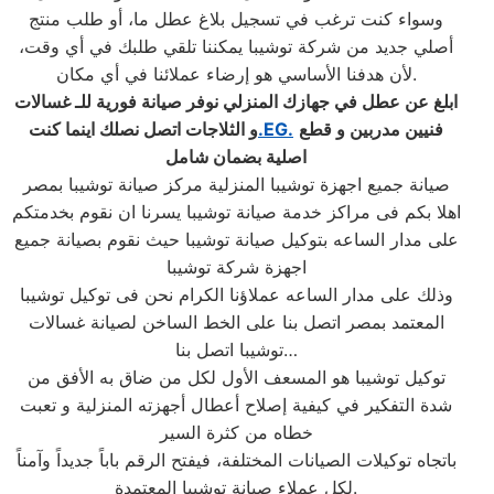
وسواء كنت ترغب في تسجيل بلاغ عطل ما، أو طلب منتج
أصلي جديد من شركة توشيبا يمكننا تلقي طلبك في أي وقت،
لأن هدفنا الأساسي هو إرضاء عملائنا في أي مكان.
ابلغ عن عطل في جهازك المنزلي نوفر صيانة فورية للـ غسالات
فنيين مدربين و قطع
.EG.
و الثلاجات اتصل نصلك اينما كنت
اصلية بضمان شامل
صيانة جميع اجهزة توشيبا المنزلية مركز صيانة توشيبا بمصر
اهلا بكم فى مراكز خدمة صيانة توشيبا يسرنا ان نقوم بخدمتكم
على مدار الساعه بتوكيل صيانة توشيبا حيث نقوم بصيانة جميع
اجهزة شركة توشيبا
وذلك على مدار الساعه عملاؤنا الكرام نحن فى توكيل توشيبا
المعتمد بمصر اتصل بنا على الخط الساخن لصيانة غسالات
توشيبا اتصل بنا…
توكيل توشيبا هو المسعف الأول لكل من ضاق به الأفق من
شدة التفكير في كيفية إصلاح أعطال أجهزته المنزلية و تعبت
خطاه من كثرة السير
باتجاه توكيلات الصيانات المختلفة، فيفتح الرقم باباً جديداً وآمناً
لكل عملاء صيانة توشيبا المعتمدة.