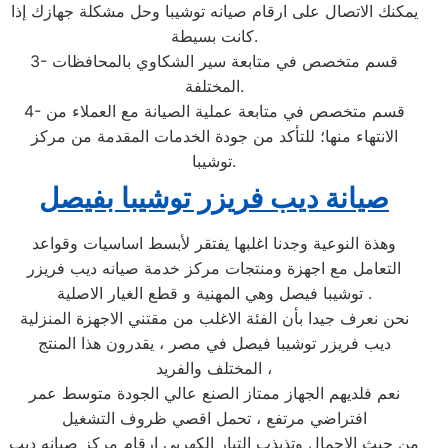
يمكنك الاتصال على ارقام صيانه توشيبا وحل مشكلة جهازك إذا
كانت بسيطة.
3- قسم متخصص في متابعة سير الشكاوي بالمحافظات
المختلفة.
4- قسم متخصص في متابعة عملية الصيانة مع العملاء من
الانتهاء منها؛ للتأكد من جودة الخدمات المقدمة من مركز
توشيبا.
صيانة ديب فريزر توشيبا بفيصل
وهذة النوعية وجدنا اغلبها يفتقر لأبسط اساسيات وقواعد
التعامل مع اجهزة ومنتجات مركز خدمة صيانه ديب فريزر
توشيبا فيصل وهي المهنية و قطع الغيار الاصلية .
نحن نعرف جيدا بأن الفئة الاغلب من مقتني الاجهزة المنزلية
ديب فريزر توشيبا فيصل في مصر ، يقدرون هذا المنتج
المختلف والفريد ،
نعم فلديهم الجهاز ممتاز الصنع عالي الجودة متوسط عمر
افتراضي مرتفع ، تحمل اقصي ظروف التشغيل
من حيث الاحمال وتذبذب التيار الكهربي ارقام مركز صيانه ديب