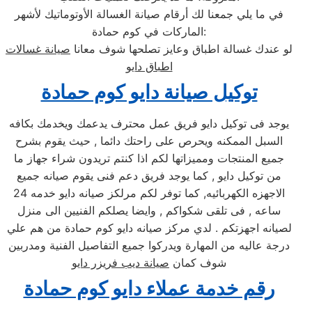
في ما يلي جمعنا لك أرقام صيانة الغسالة الأوتوماتيك لأشهر
الماركات في كوم حمادة:
لو عندك غسالة اطباق وعايز تصلحها شوف معانا
صيانة غسالات
اطباق دايو
توكيل صيانة دايو كوم حمادة
يوجد فى توكيل دايو فريق عمل محترف يدعمك ويخدمك بكافه
السبل الممكنه ويحرص على راحتك دائما , حيث يقوم بشرح
جميع المنتجات ومميزاتها لكم اذا كنتم تريدون شراء جهاز ما
من توكيل دايو , كما يوجد فريق دعم فنى يقوم صيانه جميع
الاجهزه الكهربائيه, كما توفر لكم مرلكز صيانه دايو خدمه 24
ساعه , فى تلقى شكواكم , وايضا يصلكم الفنيين الى منزل
لصيانه اجهزتكم . لدي مركز صيانه دايو كوم حمادة من هم علي
درجة عاليه من المهارة ويدركوا جميع التفاصيل الفنية ومدربين
شوف كمان
صيانة ديب فريزر دايو
رقم خدمة عملاء دايو كوم حمادة