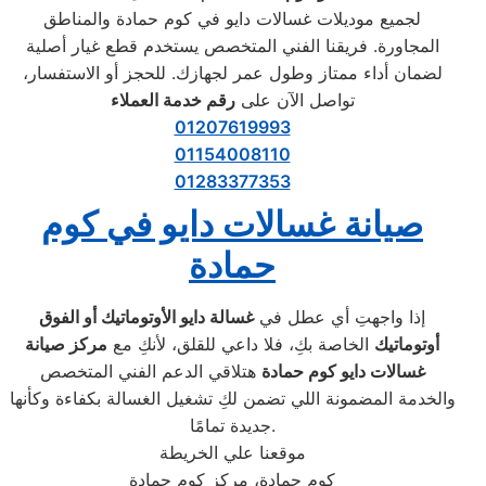
لجميع موديلات غسالات دايو في كوم حمادة والمناطق
المجاورة. فريقنا الفني المتخصص يستخدم قطع غيار أصلية
لضمان أداء ممتاز وطول عمر لجهازك. للحجز أو الاستفسار،
تواصل الآن على
رقم خدمة العملاء
01207619993
01154008110
01283377353
صيانة غسالات دايو في كوم
حمادة
إذا واجهتِ أي عطل في
غسالة دايو الأوتوماتيك أو الفوق
أوتوماتيك
الخاصة بكِ، فلا داعي للقلق، لأنكِ مع
مركز صيانة
غسالات دايو كوم حمادة
هتلاقي الدعم الفني المتخصص
والخدمة المضمونة اللي تضمن لكِ تشغيل الغسالة بكفاءة وكأنها
جديدة تمامًا.
موقعنا علي الخريطة
كوم حمادة، مركز كوم حمادة