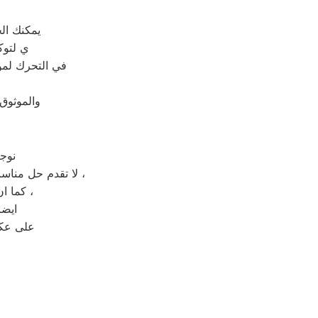
يمكنك ال
ي لتوك
في التحرك لمو
والموثوق
نوج
لا تقدم حل مناسب لصيانة جهاز منزلك المعطل بل تقدم حل مؤقت يعيد العطل الى جهازك بعد فترة قصيرة ،
كما ان فتح الجهاز من قبل شخص غير مختص قد يعرض جهازك الى التلف بشكل كلي ،
ايضا
على عكس