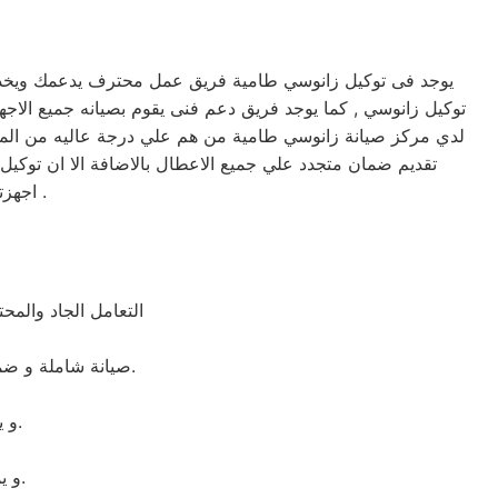
يوجد فى توكيل زانوسي طامية فريق عمل محترف يدعمك ويخدمك 
لدي مركز صيانة زانوسي طامية من هم علي درجة عاليه من المهارة
تقديم ضمان متجدد علي جميع الاعطال بالاضافة الا ان توك
اجهزتكم في امان وسوف تحصل علي صيانه وتغير لاي من قطع الغيار عند الضرورة .
التعامل الجاد والم
صيانة شاملة و ضمان لمدة عام كامل على جميع القطع التى تم استبدالها. ضمان حقيقى و جميع القطع اصلية.
و يقوم بمساعدتك فى انهاء اى مشكلة طارئة او اى عطل بسيط بشكل مجانى.
و يملكون المعدات الخاصه اللازمه للإصلاح المنزلى فى اى وقت وفى اى مكان.