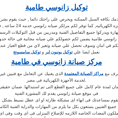
توكيل زانوسي طامية
بكافه السبل الممكنه ويحرص على راحتك دائما , حيث يقوم بشرح جم
توكيل زانوسي , كما يوج
 ويدركوا جميع التفاصيل الفنية ومدربين من قبل التوكيلات الرسمية
يل زانوسي طامية يضمن لكم حصولكم علي صيانه مجانية في حالة حدوث
نعمل ايضا علي
توكيل يونيون اير
و
توكيل سامسونج
مركز صيانة زانوسي في طامية
حترف مع
مراكز الصيانة المعتمدة
الذى يغنيك عن التعامل مع فنيين غير
لخدمة الأجهزة الكهربائية فى مصر.
فى موقع صيانة زانوسي يقدم لك المشورة الفنية
جميع الفنيين يتمتعون بكل ما يلزم من المهارات والدراية الفنية الكام