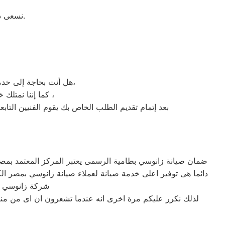
نسعى دائما لإرضاء العملاء ولذلك خدمة الدعم الفنى متاحة فى اى وقت وفى اى مكان.
هل أنت بحاجة إلى خدمة صيانة غسالات اطباق زانوسي طامية لديك؟ نحن نمنحك خدمة الصيانة الفورية التي ترغب بها،
كما إننا نمتلك خبرة أكثر من 10 سنوات في خدمات إصلاحات كافة أنواع غسالات الأطباق زانوسي طامية ،
بعد إتمام تقديم الطلب الخاص بك يقوم الفنيين التاب
ضمان صيانة زانوسي بطامية الرسمى يعتبر المركز المعتمد بمصر 
شركة زانوسي ا
لذلك نكرر عليكم مرة اخرى انه عندما تشعرون ان اى من منت