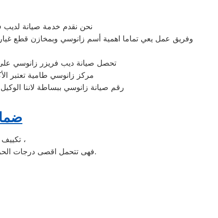
نحن نقدم خدمة صيانة لديب 
وفريق عمل يعي تماما اهمية أسم زانوسي وبمخازن قطع غيار ل
تحصل صيانة ديب فريزر زانوسي على أ
مركز زانوسي طامية تعتبر الأك
رقم صيانة زانوسي ببساطة لاننا الوكي
ضمان
تكييف الخدمة الشاقة من مبيعات تكييف زانوسي الاولى فى مبيعات التكييف فى مصر ،
فهى تتحمل اقصى درجات الحرارة الصيف تعمل فى اسواء الظروف باستمرارية فى التشغيل المتواصل حيث لا يضاهيها اى تكييف اخر.