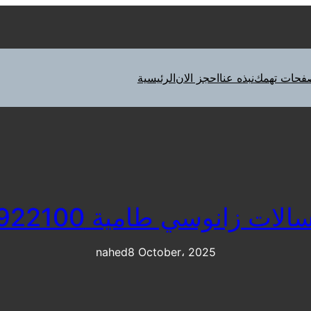
فحات تهمك
نبذه عنا
احجز الان
الرئيسية
ات زانوسي طامية 01096922100
nahed
8 October، 2025