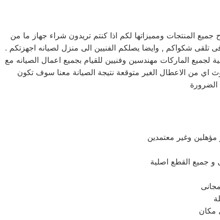
يع المنتجات ومميزاتها لكم اذا كنتم تريدون شراء جهاز ما من
د فريق دعم فنى يقوم بصيانه جميع الاجهزه الكهربائيه, كما توفر لكم مرلكز صيانه زانوسي خدمه 24 ساعه , فى تلقى شكواكم , وايضا يصلكم الفنيين الى منزل لصيانه اجهزتكم .
 لجميع الماركات مهندسين وفنيين للقيام بجميع اعمال الصيانه مع
 اي من الاعطال الغير متوقعة نتيجة الصيانة معنا سوف تكون
 مؤهلين وغير معتمدين
لة