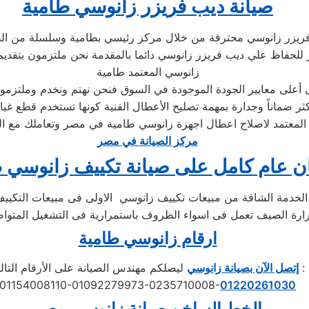
صيانة ديب فريزر زانوسي طامية
فريزر زانوسي محترفة من خلال مركز رئيسي بطامية وسلسلة من ال
لحفاظ علي ديب فريزر زانوسي دائما بالمقدمة نحن ملتزمون بتقديم خ
زانوسي المعتمد طامية
على معايير الجودة الموجودة في السوق فنحن نهتم ونخدم وملتزمون
ثر ضماناً وجدارة بمهمة تصليح الأعطال الفنية كونها تستخدم قطع غي
ل المعتمد لاصلاح اعطال اجهزة زانوسي طامية في مصر وتعاملك مع 
مركز الصيانة في مصر
 عام كامل على صيانة تكييف زانوسي ط
ارقام زانوسي طامية
ليصلكم مهندس الصيانة على الأرقام التالية :
إتصل الآن بصيانة زانوسي
01154008110-01092279973-0235710008-
01220261030
الخط الساخن صيانة
زانوسي
مصر