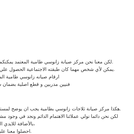
لكن معنا نحن مركز صيانة زانوسي طامية المعتمد يمكنكم الحصول علي خدمات الصيانة للاجهزة المنزلية زانوسي بقطع غيار أصلية وبشهادة ضمان معتمدة من مركز صيانة زانوسي المعتمد.
يمكن لأي شخص مهما كان طبقته الاجتماعية الحصول علي كافة الخدمات وأعمال التصليح التي يُقدمها توكيل ميكروويف زانوسي المُدعمة بباقات من الخصومات والعروض التي ليس لها مثيل.
ارقام صيانه زانوسي طامية الم
فنيين مدربين و قطع اصلية بضمان 
هكذا مركز صيانة ثلاجات زانوسي بطامية يجب ان يوضح لمستخدمى ثلاجات زانوسي بمصر ان كلنا يعلم مدى اهمية الثلاجة بالمنزل ونحن لا ندخر جهدا كي نلبي جميع طلبات الصيانه لثلاجات زانوسي.
لكن نحن دائما نولي عملائنا الاهتمام الدائم ونجد في وجود م
بالأضافة للايدي المدربة صاحبة الخبرة في كافة اعطال ثلاجات زانوسي بجميع موديلاتها القديم منها والحديث،
احصلوا معنا على افضل خدمة للثلاجات في مصر من خلال رقم مركز صيانة زانوسي المعتمد في طامية.