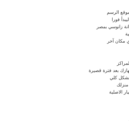
موقع الرسم
دأ فورا
انة زانوسي بمصر
ة
ي مكان آخر
مراكز
 منزلك
ر الاصلية