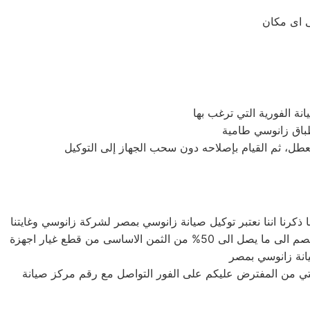
العطل، ثم القيام بإصلاحه دون سحب الجهاز إلى التوكيل
كرنا اننا نعتبر توكيل صيانة زانوسي بمصر لشركة زانوسي وغايتنا
دائما هى توفير اعلى خدمة صيانة لعملاء صيانة زانوسي بمصر الكرام لذلك نحن لدينا قطع غيار اصلية وبأسعار لا تنافس حيث يصل الخصم الى ما يصل الى 50% من الثمن الاساسى من قطع غيار اجهزة
انة زانوسي بمصر
لتي من المفترض عليكم على الفور التواصل مع رقم مركز صيانة