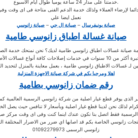
خدمتنا على مدار 24 ساعة يومياُ طوال أيام الأسبوع.
نعمل ايضا علي
صيانة يونيفرسال
–
صيانة ال جي
–
صيانة زانوسي
صيانة غسالة اطباق زانوسي طامية
عين لـ غسالات الاطباق زانوسي طامية ، بعمل معاينة بالمنزل لتحديد 
اهلا ومرحبا بكم في شركة صيانة الاجهزة المنزلية
رقم ضمان زانوسي بطامية
الذى يوفر قطع غيار اصلية من شركة زانوسي الرسمية العالمية كما ذ
لرسمية فقط اتصل بنا نكون عندك اينما كنت وفى اى وقت مركز صي
جات زانوسي الخاصة بكم قد اصابها اي ضرر من الاضرار المختلفة ا
زانوسي الرسمى 01092279973