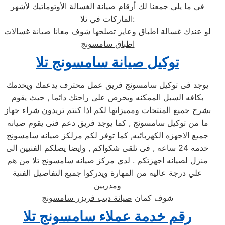
في ما يلي جمعنا لك أرقام صيانة الغسالة الأوتوماتيك لأشهر
الماركات في تلا:
لو عندك غسالة اطباق وعايز تصلحها شوف معانا
صيانة غسالات
اطباق سامسونج
توكيل صيانة سامسونج تلا
يوجد فى توكيل سامسونج فريق عمل محترف يدعمك ويخدمك
بكافه السبل الممكنه ويحرص على راحتك دائما , حيث يقوم
بشرح جميع المنتجات ومميزاتها لكم اذا كنتم تريدون شراء جهاز
ما من توكيل سامسونج , كما يوجد فريق دعم فنى يقوم صيانه
جميع الاجهزه الكهربائيه, كما توفر لكم مرلكز صيانه سامسونج
خدمه 24 ساعه , فى تلقى شكواكم , وايضا يصلكم الفنيين الى
منزل لصيانه اجهزتكم . لدي مركز صيانه سامسونج تلا من هم
علي درجة عاليه من المهارة ويدركوا جميع التفاصيل الفنية
ومدربين
شوف كمان
صيانة ديب فريزر سامسونج
رقم خدمة عملاء سامسونج تلا