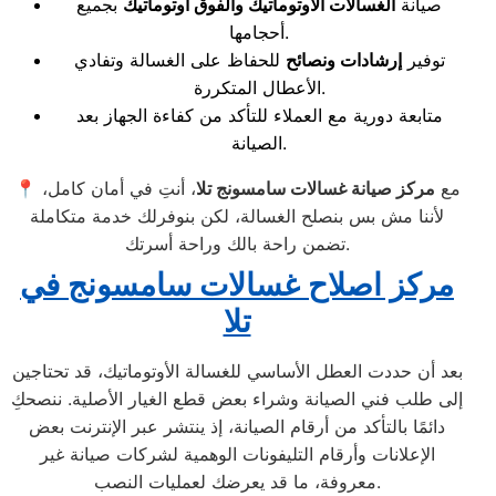
صيانة
الغسالات الأوتوماتيك والفوق أوتوماتيك
بجميع
أحجامها.
توفير
إرشادات ونصائح
للحفاظ على الغسالة وتفادي
الأعطال المتكررة.
متابعة دورية مع العملاء للتأكد من كفاءة الجهاز بعد
الصيانة.
📍 مع
مركز صيانة غسالات سامسونج تلا
، أنتِ في أمان كامل،
لأننا مش بس بنصلح الغسالة، لكن بنوفرلك خدمة متكاملة
تضمن راحة بالك وراحة أسرتك.
مركز اصلاح غسالات سامسونج في
تلا
بعد أن حددت العطل الأساسي للغسالة الأوتوماتيك، قد تحتاجين
إلى طلب فني الصيانة وشراء بعض قطع الغيار الأصلية. ننصحكِ
دائمًا بالتأكد من أرقام الصيانة، إذ ينتشر عبر الإنترنت بعض
الإعلانات وأرقام التليفونات الوهمية لشركات صيانة غير
معروفة، ما قد يعرضك لعمليات النصب.