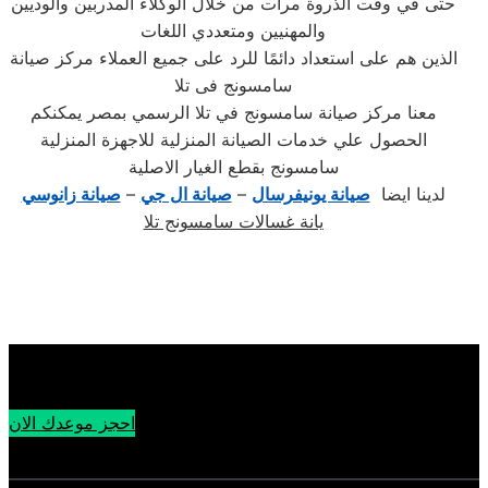
حتى في وقت الذروة مرات من خلال الوكلاء المدربين والوديين
والمهنيين ومتعددي اللغات
الذين هم على استعداد دائمًا للرد على جميع العملاء مركز صيانة
سامسونج فى تلا
معنا مركز صيانة سامسونج في تلا الرسمي بمصر يمكنكم
الحصول علي خدمات الصيانة المنزلية للاجهزة المنزلية
سامسونج بقطع الغيار الاصلية
لدينا ايضا
صيانة يونيفرسال
–
صيانة ال جي
–
صيانة زانوسي
يانة غسالات سامسونج تلا
احجز موعدك الان