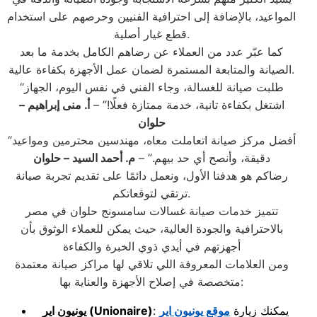
المواعيد، بالإضافة إلى احترافية الفنيين وحرصهم على استخدام
قطع غيار أصلية.
كما عبّر عدد من العملاء عن رضاهم الكامل بخدمة ما بعد
الصيانة والمتابعة المستمرة لضمان عمل الأجهزة بكفاءة عالية.
“طلبت صيانة للغسالة، وجاء الفني في نفس اليوم، الجهاز
اشتغل بكفاءة تانية، خدمة ممتازة فعلًا!” –
أ. منى إبراهيم –
حلوان
“أفضل مركز صيانة اتعاملت معاه، مهندسين محترمين ومواعيد
دقيقة، وأنصح أي حد بيهم.” –
م. أحمد السيد – حلوان
رضاكم هو هدفنا الأول، ونعمل دائمًا على تقديم تجربة صيانة
ترتقي لتوقعاتكم.
تتميز خدمات صيانة غسالات سامسونج حلوان في مصر
بالاحترافية والجودة العالية، حيث يمكن للعملاء الوثوق بأن
أجهزتهم في أيدي ذوي الخبرة والكفاءة
ومن العلامات المعروفة اللي تلاقي لها مراكز صيانة معتمدة
متخصصة في إصلاح الأجهزة والعناية بها:
: يمكنك زيارة
موقع يونيون اير
(Unionaire)
يونيون اير