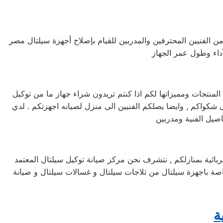
من الفنيين المحترفين والمدربين للقيام بإصلاح أجهزة سيلتال مصر
نتجات ومميزاتها لكم اذا كنتم تريدون شراء جهاز ما من توكيل
انه سيلتال خدمه 24 ساعه , فى تلقى شكواكم , وايضا يصلكم الفنيين الى منزل لصيانه اجهزتكم . لدي
صيل الفنية ومدربين
د لصيانة اجهزة سيلتال الكهربائية بمنازلكم , نتشرف نحن مركز صيانة توكيل سيلتال المعتمد
الخاصة باجهزة سيلتال من ثلاجات سيلتال و غسالات سيلتال و صيانة
ة