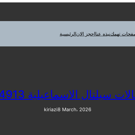
فحات تهمك
نبذه عنا
احجز الان
الرئيسية
 سيلتال الاسماعيلية 01112124913
kiriazi
8 March، 2026