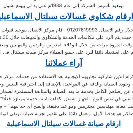
ويعود تأسيس الشركة إلى عام 1938م على يد لي بيونغ تشول،
رقام شكاوي غسالات سيلتال الاسماعيلي
اتصال 01207619993 ، قام مركز الاتصال بتوحيد قنوات الاتصال
 الخدمة والشكاوى والمبيعات خلال 30 ثانية ،
قت الذروة مرات من خلال الوكلاء المدربين والوديين والمهنيين ومتع
 على استعداد دائمًا للرد على جميع العملاء مركز صيانه سيلتال فى ال
آراء عملائنا
لفني في نفس اليوم، الجهاز اشتغل بكفاءة تانية، خدمة ممتازة فعلًا!”
لت معاه، مهندسين محترمين ومواعيد دقيقة، وأنصح أي حد بيهم.” –
م.
ارقام صيانة غسالات سيلتال الاسماعيلية