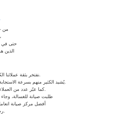
ا
من خلال رقم ال
حيث يتم الرد على مكالمات
حتى في و
الذين هم
نفتخر بثقة عملائنا الكرام الذين شاركونا تجاربهم الإيجابية بعد الاستفادة من خدمات مركز صيانة سيلتال الاسماعيلية.
يُشيد الكثير منهم بسرعة الاستجابة وجودة الصيانة والدقة في المواعيد، بالإضافة إلى احترافية الفنيين وحرصهم على استخدام قطع غيار أصلية.
كما عبّر عدد من العملاء عن رضاهم الكامل بخدمة ما بعد الصيانة والمتابعة المستمرة لضمان عمل الأجهزة بكفاءة عالية.
“طلبت صيانة للغسالة، وجاء ا
“أفضل مركز صيانة اتعام
رضاكم هو هدفنا الأول، ونعمل دائمًا على تقديم تجربة صيانة ترتقي لتوقعاتكم.