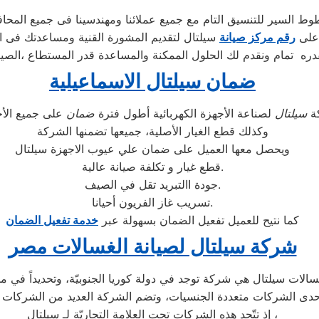
ط السير للتنسيق التام مع جميع عملائنا ومهندسينا فى جميع المحا
 على
رقم مركز صيانة
سيلتال لتقديم المشورة القنية ومساعدتك فى ا
ره تمام ونقدم لك الحلول الممكنة والمساعدة قدر المستطاع ،الصيا
ضمان سيلتال الاسماعيلية
ة
سيلتال
لصناعة الأجهزة الكهربائية أطول فترة
ضمان
وكذلك قطع الغيار الأصلية، جميعها تضمنها الشركة
ويحصل معها العميل على ضمان علي عيوب الاجهزة سيلتال
قطع غيار و تكلفة صيانة عالية.
جودة االتبريد تقل في الصيف.
تسريب غاز الفريون أحيانا.
كما نتيح للعميل تفعيل الضمان بسهولة عبر
خدمة تفعيل الضمان
شركة سيلتال لصيانة الغسالات مصر
إذ تتّحد هذه الشركات تحت العلامة التجاريّة لـ سيلتال ،