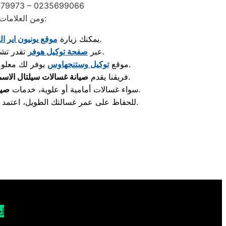
2279973 – 0235699066
ومن العلامات المعروفة اللي تلاقي لها مراكز صيانة معتمدة متخصصة في إصلاح الأجهزة والعناية بها:
لمعرفة مراكز الصيانة المعتمدة وأحدث خدمات الدعم الفني.
: يمكنك زيارة
موقع يونيون اير ال
تقدر تشوف قطع الغيار الأصلية والخدمات المقدّمة لصيانة الغسالات والمكنسات وغيرها.
: عبر
صفحة توكيل هوفر
يوفر لك معلومات حول صيانة الثلاجات، أجهزة التبريد، والإستشارات الفنية الخاصة بها.
: موقع
توكيل وستنجهاوس
بكفاءة عالية لضمان تشغيل الغسالة بدون أعطال، مع استخدام قطع غيار أصلية وفنيين متخصصين.
فريقنا يقدم
صيانة غسالات سيلتال الاسم
تضمن سرعة الإصلاح ومتابعة دقيقة لكل الأعطال لضمان استمرار أداء الجهاز.
سواء غسالات أمامية أو علوية، خدمات
صيا
الدورية التي تشمل فحص شامل لكل مكونات الجهاز وتقليل الأعطال.
للحفاظ على عمر غسالتك الطويل، اعتمد
اح