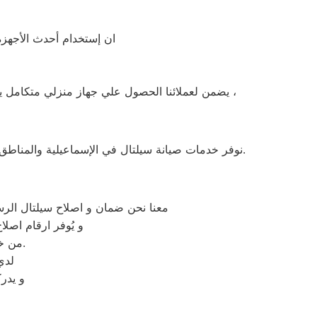
ان إستخدام أحدث الأجهزة 
يضمن لعملائنا الحصول علي جهاز منزلي متكامل يعمل بأعلى مستوى من الكفاءة التي ينتظرها عملائنا ولتعزيز الثقة في مركز صيانة سيلتال الاسماعيلية المعتمد بالاسماعيلية ،
نوفر خدمات صيانة سيلتال في الإسماعيلية والمناطق القريبة مثل: الإسماعيلية، القنطرة شرق، القنطرة غرب، فايد، التل الكبير، أبو صوير، بورسعيد، السويس، القاهرة، الإسماعيلية.
معنا نحن ضمان و اصلاح سيلتال الرسم
و يُوفر ارقام اصل
من خلال تخفيض أسعار تلك الخدمات والبُعد التام عن التكاليف المالية باهظة الثمن.
لدي
و يدر