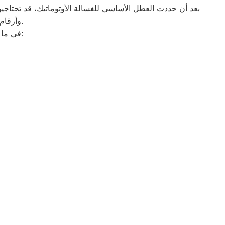
بعد أن حددت العطل الأساسي للغسالة الأوتوماتيك، قد تحتاجين 
وأرقام التليفونات الوهمية لشركات صيانة غير معروفة، ما قد يعرضك لعمليات النصب.
في ما يلي جمعنا لك أرقام صيانة الغسالة الأوتوماتيك لأشهر الماركات في الاسماعيلية: