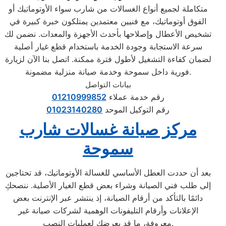
متكاملة لجميع أنواع الغسالات من شارب سواء الأوتوماتيك أو
الفوق أوتوماتيك، مع فنيين معتمدين يمتلكون خبرة كبيرة في
تشخيص الأعطال وإصلاحها بأحدث الأجهزة والمعدات. نضمن لك
سرعة الاستجابة وجودة الخدمة باستخدام قطع غيار أصلية
لضمان كفاءة التشغيل لأطول فترة ممكنة. اتصل بنا الآن لزيارة
فورية داخل سموحة وخدمة صيانة منزلية مضمونة.
بيانات التواصل
رقم خدمة عملاء
01210999852
رقم التوكيل الموحد
01023140280
مركز صيانة غسالات شارب
سموحة
بعد أن حددت العطل الأساسي للغسالة الأوتوماتيك، قد تحتاجين
إلى طلب فني الصيانة وشراء بعض قطع الغيار الأصلية. ننصحكِ
دائمًا بالتأكد من أرقام الصيانة، إذ ينتشر عبر الإنترنت بعض
الإعلانات وأرقام التليفونات الوهمية لشركات صيانة غير
معروفة، ما قد يعرضك لعمليات النصب.