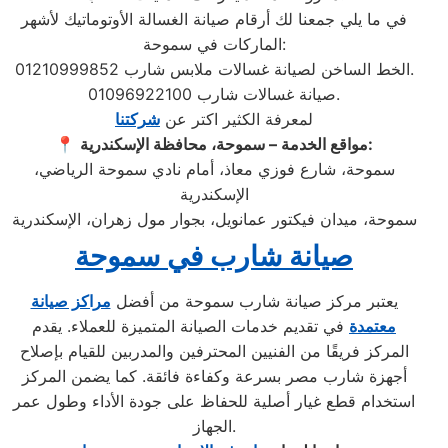
في ما يلي جمعنا لك أرقام صيانة الغسالة الأوتوماتيك لأشهر
الماركات في سموحة:
الخط الساخن لصيانة غسالات ملابس شارب 01210999852.
صيانة غسالات شارب 01096922100.
لمعرفة الكثير اكتر عن
شركتنا
مواقع الخدمة – سموحة، محافظة الإسكندرية:
📍
سموحة، شارع فوزي معاذ، أمام نادي سموحة الرياضي،
الإسكندرية
سموحة، ميدان فيكتور عمانويل، بجوار مول زهران، الإسكندرية
صيانة شارب في سموحة
يعتبر مركز صيانة شارب سموحة من أفضل
مراكز صيانة
معتمدة
في تقديم خدمات الصيانة المتميزة للعملاء. يقدم
المركز فريقًا من الفنيين المحترفين والمدربين للقيام بإصلاح
أجهزة شارب مصر بسرعة وكفاءة فائقة. كما يضمن المركز
استخدام قطع غيار أصلية للحفاظ على جودة الأداء وطول عمر
الجهاز.