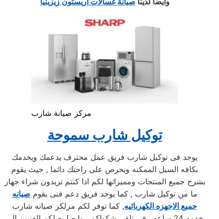
وايضا لدينا
صيانة غسالات اريستون زيزينيا
مركز صيانة شارب
توكيل شارب سموحة
يوجد فى توكيل شارب فريق عمل محترف يدعمك ويخدمك
بكافه السبل الممكنه ويحرص على راحتك دائما , حيث يقوم
بشرح جميع المنتجات ومميزاتها لكم اذا كنتم تريدون شراء جهاز
ما من توكيل شارب , كما يوجد فريق دعم فنى يقوم
صيانه
جميع الاجهزه الكهربائيه
, كما توفر لكم مرلكز صيانه شارب
خدمه 24 ساعه , فى تلقى شكواكم , وايضا يصلكم الفنيين الى