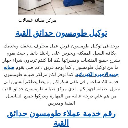
مركز صيانة غسالات
توكيل طومسون حدائق القبة
يوجد فى توكيل طومسون فريق عمل محترف يدعمك ويخدمك
بكافه السبل الممكنه ويحرص على راحتك دائما , حيث يقوم
بشرح جميع المنتجات ومميزاتها لكم اذا كنتم تريدون شراء جهاز
ما من توكيل طومسون , كما يوجد فريق دعم فنى يقوم
صيانه
جميع الاجهزه الكهربائيه
, كما توفر لكم مرلكز صيانه طومسون
خدمه 24 ساعه , فى تلقى شكواكم , وايضا يصلكم الفنيين الى
منزل لصيانه اجهزتكم . لدي مركز صيانه طومسون حدائق القبة
من هم علي درجة عاليه من المهارة ويدركوا جميع التفاصيل
الفنية ومدربين
رقم خدمة عملاء طومسون حدائق
القبة