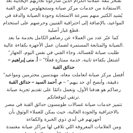
نفتخر بثقة عملائنا الكرام الذين شاركونا تجاربهم الإيجابية بعد
الاستفادة من خدمات مركز صيانة وستنجهلوس حدائق القبة.
يُشيد الكثير منهم بسرعة الاستجابة وجودة الصيانة والدقة في
المواعيد، بالإضافة إلى احترافية الفنيين وحرصهم على استخدام
قطع غيار أصلية.
كما عبّر عدد من العملاء عن رضاهم الكامل بخدمة ما بعد
الصيانة والمتابعة المستمرة لضمان عمل الأجهزة بكفاءة عالية.
“طلبت صيانة للغسالة، وجاء الفني في نفس اليوم، الجهاز
اشتغل بكفاءة تانية، خدمة ممتازة فعلًا!” –
أ. منى إبراهيم –
حدائق القبة
“أفضل مركز صيانة اتعاملت معاه، مهندسين محترمين ومواعيد
دقيقة، وأنصح أي حد بيهم.” –
م. أحمد السيد – حدائق القبة
رضاكم هو هدفنا الأول، ونعمل دائمًا على تقديم تجربة صيانة
ترتقي لتوقعاتكم.
تتميز خدمات صيانة غسالات طومسون حدائق القبة في مصر
بالاحترافية والجودة العالية، حيث يمكن للعملاء الوثوق بأن
أجهزتهم في أيدي ذوي الخبرة والكفاءة
ومن العلامات المعروفة اللي تلاقي لها مراكز صيانة معتمدة