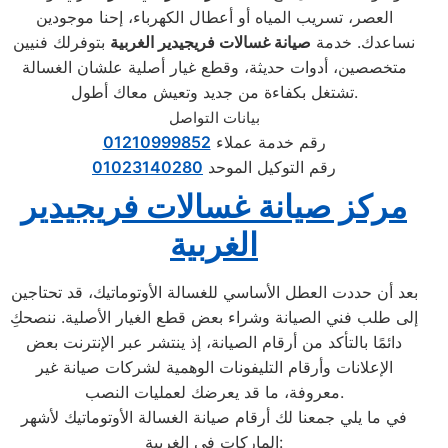
العصر، تسريب المياه أو أعطال الكهرباء، إحنا موجودين
نساعدك. خدمة
صيانة غسالات فريجيدير الغربية
بتوفرلك فنيين
متخصصين، أدوات حديثة، وقطع غيار أصلية علشان الغسالة
تشتغل بكفاءة من جديد وتعيش معاك أطول.
بيانات التواصل
رقم خدمة عملاء
01210999852
رقم التوكيل الموحد
01023140280
مركز صيانة غسالات فريجيدير
الغربية
بعد أن حددت العطل الأساسي للغسالة الأوتوماتيك، قد تحتاجين
إلى طلب فني الصيانة وشراء بعض قطع الغيار الأصلية. ننصحكِ
دائمًا بالتأكد من أرقام الصيانة، إذ ينتشر عبر الإنترنت بعض
الإعلانات وأرقام التليفونات الوهمية لشركات صيانة غير
معروفة، ما قد يعرضك لعمليات النصب.
في ما يلي جمعنا لك أرقام صيانة الغسالة الأوتوماتيك لأشهر
الماركات في الغربية: