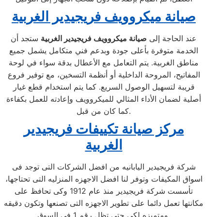
صيانة ميكروويف فريجيدير الغربية
عند الحاجة إلى
صيانة ميكروويف فريجيدير الغربية
ستجد أن
الخدمة متوفرة بأعلى جودة وبدعم فني متكامل يشمل جميع
مناطق الغربية. يتم التعامل مع الأعطال بدقة سواء في لوحة
المفاتيح، المروحة الداخلية أو أنظمة التسخين، مع توفير فروع
قريبة لتسهيل الوصول السريع. كما يتم استخدام قطع غيار
أصلية لضمان الأداء المثالي للميكروويف وإعادته للعمل بكفاءة
كما كان من قبل.
مركز صيانة تكييفات فريجيدير
الغربية
شركة فريجيدير اليابانيه من افضل الشركات التى توجد فى
اسواق المكيفات وتوفر لنا افضل الاجهزه المنزليه التى تحتاجها،
تأسست شركة فريجيدير منذ عام 1912 وكى تحافظ على
مكانتها تعمل دائما على تطوير الاجهزه التى تصنعها وتكون دقيقه
ومتميزه لكى حتى تظل رقم 1 في السوق.