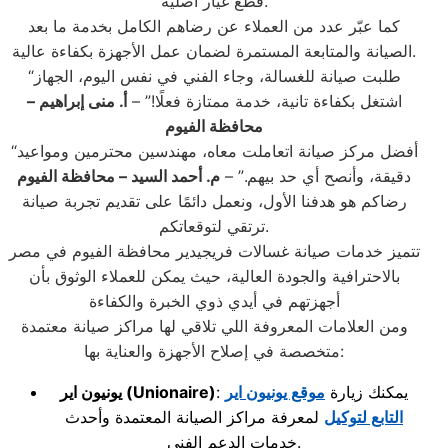
قطع غيار أصلية.
كما عبّر عدد من العملاء عن رضاهم الكامل بخدمة ما بعد
الصيانة والمتابعة المستمرة لضمان عمل الأجهزة بكفاءة عالية.
“طلبت صيانة للغسالة، وجاء الفني في نفس اليوم، الجهاز
اشتغل بكفاءة تانية، خدمة ممتازة فعلًا!” –
أ. منى إبراهيم –
محافظة الفيوم
“أفضل مركز صيانة اتعاملت معاه، مهندسين محترمين ومواعيد
دقيقة، وأنصح أي حد بيهم.” –
م. أحمد السيد – محافظة الفيوم
رضاكم هو هدفنا الأول، ونعمل دائمًا على تقديم تجربة صيانة
ترتقي لتوقعاتكم.
تتميز خدمات صيانة غسالات فريجيدير محافظة الفيوم في مصر
بالاحترافية والجودة العالية، حيث يمكن للعملاء الوثوق بأن
أجهزتهم في أيدي ذوي الخبرة والكفاءة
ومن العلامات المعروفة اللي تلاقي لها مراكز صيانة معتمدة
متخصصة في إصلاح الأجهزة والعناية بها:
: يمكنك زيارة
موقع يونيون اير
(Unionaire)
يونيون اير
التابع لتوكيل
لمعرفة مراكز الصيانة المعتمدة وأحدث
خدمات الدعم الفني.