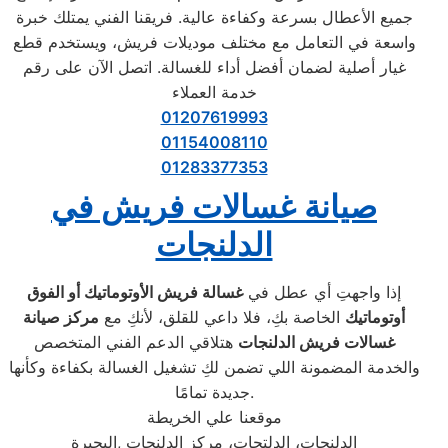
جميع الأعطال بسرعة وكفاءة عالية. فريقنا الفني يمتلك خبرة
واسعة في التعامل مع مختلف موديلات فريش، ويستخدم قطع
غيار أصلية لضمان أفضل أداء للغسالة. اتصل الآن على رقم
خدمة العملاء
01207619993
01154008110
01283377353
صيانة غسالات فريش في
الدلنجات
إذا واجهتِ أي عطل في
غسالة فريش الأوتوماتيك أو الفوق
أوتوماتيك
الخاصة بكِ، فلا داعي للقلق، لأنكِ مع
مركز صيانة
غسالات فريش الدلنجات
هتلاقي الدعم الفني المتخصص
والخدمة المضمونة اللي تضمن لكِ تشغيل الغسالة بكفاءة وكأنها
جديدة تمامًا.
موقعنا علي الخريطة
الدلنجات، الدلتجات، مركز الدلنجات ,البحيرة