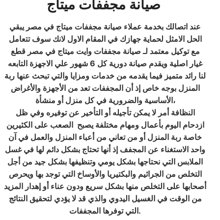
صيانة مجففات ميتاج
عند اتصالك بخدمة عملاء صيانة مجففات ميتاج في مصر يبقي
الحل الامثل لحماية جهازك في المقام الاول لانك سوف تتعامل
مع توكيل معتمد لـ صيانة مجففات وايت ميتاج في مصر قطع
غيار اصلية ويقدم صيانة دورية كل 6 شهور علي الاجهزة التابعه
لنا رائد متميز فيما يقدمه من خدمات ومزايا والتي تبحث عنها ربة
المنزل بوجه خاص إذ أن المجففات تعد من الأجهزة والأغراض
الأساسية والضرورية في كل منزل أو منشأة،
النظافة أمر لا يمكن تأجيله أو التأخير عن توفيره وفي ظل
ازدحام اليوم بأعمال ومهام مختلفة يصبح الصعب على الكثيرين
خاصة ربة المنزل أو من تعاني من أعباء المنزل والعمل في آن
واحد الاستغناء عن المجفف إذ أنها تحتاج بشكل دائم لها في غسل
الملابس التي نحتاجها بشكل يومي وتنظيفها بشكل جيد من أجل
التخلص من الجراثيم والبكتيريا والأوساخ التي توجد بها ويحرص
أصحابها على التخلص منها بشكل سريع ودون عناء أو إهدار المزيد
من الوقت في الغسيل اليدوي والذي قد لا يؤدي لتحقيق النتائج
التي توفرها المجففات.