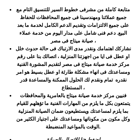
متابعة كاملة من مشرفى خطوط السير للتنسيق التام مع
جميع عملائنا ومهندسينا فى جميع المحافظات للحفاظ
على جميع الالتزامات وتقديم الدعم الكامل لخدمة ما بعد
البيع. دعم فنى شامل على مدار اليوم من خدمة عملاء
صيانة ميتاج فى مصر ،
نشاركك اهتمامك ونقدر مدى الارتباك فى حالة حدوث خلل
او عطل فى ايا من اجهزتنا المنزلية ، اتصالك بنا على رقم
مركز خدمة صيانة ميتاج فى مصر لتقديم المشورة القنية
ومساعدتك فى انهاء مشكلة طارئة او عطل بسيط هو امر
نقدره تمام ونقدم لك الحلول الممكنة والمساعدة قدر
المستطاع ،
فنيين مركز خدمة صيانة ميتاج بالعامرية والمحافظات
يتمتعون بكل ما يلزم من المهارات الفنية ما تؤهلهم للقيام
بما يلزم لمساعدتك ويستطيعون ضمان الصيانة المنزلية
وكل مكون من مكوناتها ومساعدتك على اجتياز الكثير من
.
الوقت بالمواعيد المنضبطة
اضغط هنا للاتصال بالصيانة