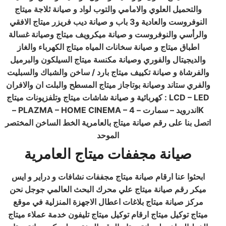
والتحميل العلوي والامامي والتوب لواد و صيانة ثلاجة ميتاج
النوفروست والعادية و3 باب و صيانة ديب فريزر ميتاج الافقي
والرأسي والنوفروست و صيانة ميكرويف ميتاج وصيانة غسالة
اطباق ميتاج و صيانة سخانات المياه ميتاج الكهرباء والغاز
والديجيتال والفوري وصيانة مكنسة ميتاج السيلكون والبرميل
والفرشاة و صيانة تكييف ميتاج بارد / ساخن والشباك والسبليت
والفري ستاند وصيانة بوتاجاز ميتاج المسطح والبلت ان والافران
كهربائية و صيانة شاشات ميتاج وتلفزيونات ميتاج : LCD – LED
– PLAZMA – HOME CINEMA – اندرويد – سمارت – 4K
اتصل بنا على رقم صيانة ميتاج بالعامرية الخط الساخن المختصر
الموحد
صيانة مجففات ميتاج العامرية
ابحثوا عنا ارقام صيانة ميتاج مجففات نشافات و دراير و ايس
ميكر رقم صيانة ميتاج علي محرك البحث العالمي جوجل نحن
مركز صيانة ميتاج بلاغات اعطال الاجهزة المنزلية في موقع
ميتاج توكيل ميتاج ارقام توكيل ميتاج تليفون خدمة عملاء ميتاج