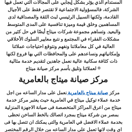
المستدام الذي يؤثر بشكل إيجابي على المجالات التي تعمل فيها
الشركة، فالمسؤولية الاجتماعية لا تقتصر فقط على الأجيال
القادمة، ولكنها السبيل الرئيسي لبث الثقة والمصداقية لدى
المساهمين وخلق قيمة وميزة تنافسية على المدى المتوسط
والبعيد. وتساهم مجموعة شركات ميتاج أيضًا في حل كثير من
مشكلات الفقراء في المجتمع و نتبع معايير السلوك الأخلاقي
العالية في كل معاملاتنا ونفهم ونتوقع احتياجات عملائنا
وإمكانياتهم ونساعدهم على والمحافظات التي بها فروع لكنها
ذات كثافة سكانية عالية نعمل جاهدين لتقديم خدمة مثالية
لعملائنا وتليق بأسم مركز صيانة ميتاج ®
مركز صيانة ميتاج بالعامرية
مركز
صيانة ميتاج بالعامرية
نعمل على مدار الساعه من اجل
خدمة عملاء توكيل ميتاج في العامرية حيث يعتبر مركز خدمة
ميتاج من اعرق المراكز المتخصصة فى صيانة الاجهزة المنزلية
بمصر من شركة ميتاج بمجرد اتصالك بالخط الساخن تحظى
بخدمة عملاء الافضل في العامرية والتى يمكنك ان تتصل بها فى
اى وقت لانها تعمل على مدار الساعه من خلال الرقم المختصر