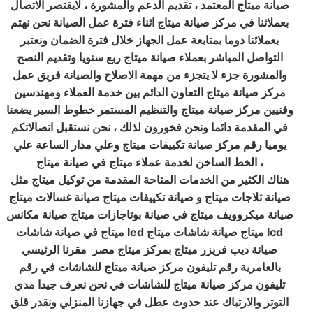
صيانة ميتاج المعتمد ، تقديم الدعم والمشورة ، لايقتصر الاتصال
بعملائنا في مركز صيانة ميتاج اثناء فترة عمل الصيانة نحن نهتم
بعملائنا دوما بمتابعة عمل الجهاز خلال فترة الضمان ونعتبر
التواصل المباشر بعملاء صيانة ميتاج ربع سنويا وتقديم النصح
والمشورة جزء لا يتجزء من مهمة الاصلاح والصيانة فريق عمل
مركز صيانة ميتاج التعاون الدائم بين خدمة العملاء ومهندسين
وفنيين مركز صيانة ميتاج والتنظيم المستمر خطوط السير يضعنا
في المقدمة دائما ونحن فخورون لذلك ، نحن نستقبل اتصالاتكم
يوميا رقم مركز صيانة تكييفات ميتاج وعلي مدار الساعة علي
الخط الساخن لخدمة عملاء ميتاج في صيانة ميتاج ،
هناك الكثير من الخدمات المتاحة المقدمة من توكيل ميتاج مثل
صيانة ثلاجات ميتاج و صيانة تكييفات ميتاج صيانة غسالات ميتاج
صيانة ميكروويف ميتاج في صيانة بوتاجازات ميتاج صيانة مكانس
ميتاج في صيانة شاشات led ميتاج صيانة شاشات ميتاج lcd
صيانة ديب فريزر ميتاج بمركز ميتاج مصر مقرنا الرئيسي
بالعامرية رقم تليفون مركز صيانة ميتاج للشاشات في رقم
تليفون مركز صيانة ميتاج للشاشات في نحن نعرف جيدا مدي
التوتر والارتباك عند حدوث عطل في جهازنا المنزلي ونقدر قلق