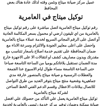
عميل مركز صيانة ميتاج ونثمن وقته لذلك عادة هناك بعض
المحافظ
توكيل ميتاج في العامرية
رقم توكيل ميتاج العامرية اتصل مباشرة على رقم توكيل ميتاج
بالعامرية من اي تليفون ارضي او محمول بسعر المكالمة العادية
أو اتصل على الرقم المجاني السريع لخدمة عملاء ميتاج بالعامرية
واحصل على اعلى معايير الجودة والالتزام وسرعة الاداء مع
ضمان المحافظة على تقديم خدمة اصلاح باسعار تتناسب مع
مقدرتك وبدون مصاريف كشف او انتقالات الا على الاجهزة خارج
مدة الضمان نستقبل بلاغاتكم يوميا من الساعة التاسعة صباحا
حتى الساعة التاسعة مساء طوال ايام الاسبوع عدا الجمعة
والعطلات الرسمية و صيانة ميتاج بالمنصور عارفة مدي
جماهيرية وشعبية منتج ميتاج بتوفر العديد من طرق التواصل
للاتصال ببلاغات الاعطال وقسم الدعم الفني الخط الساخن
لشركة ميتاج بالعامرية
توكيل ميتاج العامرية يعمل علي التأكد من حصولك علي افضل
صيانة ممكنة وضمان توفير مركز خدمة رئيسي بالعامرية لخدمة