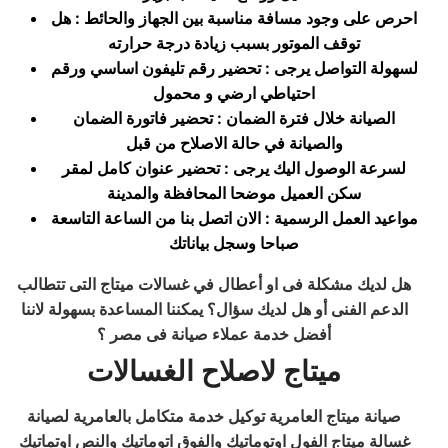
احرص على وجود مسافة مناسبة بين الجهاز والحائط : هل
توقف الموتور بسبب زيادة درجة حرارته
لسهولة التواصل يرجى : تحضير رقم تليفون اساسي ورقم
احتياطي ارضي و محمول
الصيانة خلال فترة الضمان : تحضير فاتورة الضمان
والصيانة في حالة الاصلاح من قبل
لسرعة الوصول اليك يرجى : تحضير عنوان كامل لمقر
سكن العميل موضحا المحافظة والمدينة
مواعيد العمل الرسمية : الان اتصل بنا من الساعة التاسعة
صباحا وسجل بياناتك
هل لديك مشكلة فى او أعطال في غسالات ميتاج التى تتطالب
الدعم الفنى أو هل لديك سؤال؟ يمكننا المساعدة بسهولة لاننا
أفضل خدمة عملاء صيانة فى مصر ؟
ميتاج لاصلاح الغسالات
صيانة ميتاج العامرية توكيل خدمة متكامل بالعامرية لصيانة
غسالة ميتاج الفول اوتوماتيك والفوق اتوماتيك والنص اوتماتيك