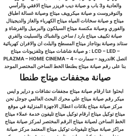
والعادية و3 باب و صيانة ديب فريزر ميتاج الافقي والرأسي
والنوفروست و صيانة ميكرويف ميتاج وصيانة غسالة اطباق
ميتاج و صيانة سخانات المياه ميتاج الكهرباء والغاز والديجيتال
والفوري وصيانة مكنسة ميتاج السيلكون والبرميل والفرشاة و
صيانة تكييف ميتاج بارد / ساخن والشباك والسبليت والفري
ستاند وصيانة بوتاجاز ميتاج المسطح والبلت ان والافران كهربائية
و صيانة شاشات ميتاج وتلفزيونات ميتاج : LCD – LED –
PLAZMA – HOME CINEMA – اندرويد – سمارت – 4K اتصل
بنا على رقم صيانة ميتاج بطنطا الخط الساخن المختصر الموحد
صيانة مجففات ميتاج طنطا
ابحثوا عنا ارقام صيانة ميتاج مجففات نشافات و دراير و ايس
ميكر رقم صيانة ميتاج علي محرك البحث العالمي جوجل نحن
مركز صيانة ميتاج بلاغات اعطال الاجهزة المنزلية في موقع
ميتاج توكيل ميتاج ارقام توكيل ميتاج تليفون خدمة عملاء ميتاج
الخط الساخن لصيانة ميتاج الرقم المختصر لمركز صيانة ميتاج
مراكز صيانة ميتاج تليفونات توكيل ميتاج المعتمد مركز صيانة