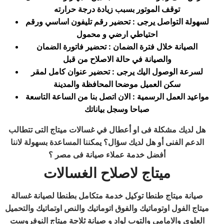
توقف الموتور بسبب زيادة درجة حرارته
لسهولة التواصل يرجى : تحضير رقم تليفون اساسي ورقم
احتياطي ارضي و محمول
الصيانة خلال فترة الضمان : تحضير فاتورة الضمان
والصيانة في حالة الاصلاح من قبل
لسرعة الوصول اليك يرجى : تحضير عنوان كامل لمقر
سكن العميل موضحا المحافظة والمدينة
مواعيد العمل الرسمية : الان اتصل بنا من الساعة التاسعة
صباحا وسجل بياناتك
هل لديك مشكلة فى او أعطال في غسالات ميتاج التى تتطالب
الدعم الفنى أو هل لديك سؤال؟ يمكننا المساعدة بسهولة لاننا
أفضل خدمة عملاء صيانة فى مصر ؟
ميتاج لاصلاح الغسالات
صيانة ميتاج طنطا توكيل خدمة متكامل بطنطا لصيانة غسالة
ميتاج الفول اوتوماتيك والفوق اتوماتيك والنص اوتماتيك والتحميل
العلوي والامامي والتوب لواد و صيانة ثلاجة ميتاج النوفروست