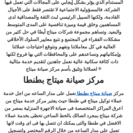
المستدام الذي يؤثر بشكل إيجابي على المجالات التي تعمل فيها
الشركة، فالمسؤولية الاجتماعية لا تقتصر فقط على الأجيال
القادمة، ولكنها السبيل الرئيسي لبث الثقة والمصداقية لدى
المساهمين وخلق قيمة وميزة تنافسية على المدى المتوسط
والبعيد. وتساهم مجموعة شركات ميتاج أيضًا في حل كثير من
مشكلات الفقراء في المجتمع و نتبع معايير السلوك الأخلاقي
العالية في كل معاملاتنا ونفهم ونتوقع احتياجات عملائنا
وإمكانياتهم ونساعدهم على والمحافظات التي بها فروع لكنها
ذات كثافة سكانية عالية نعمل جاهدين لتقديم خدمة مثالية
لعملائنا وتليق بأسم مركز صيانة ميتاج ®
مركز صيانة ميتاج بطنطا
مركز
صيانة ميتاج بطنطا
نعمل على مدار الساعه من اجل خدمة
عملاء توكيل ميتاج في طنطا حيث يعتبر مركز خدمة ميتاج من
اعرق المراكز المتخصصة فى صيانة الاجهزة المنزلية بمصر من
شركة ميتاج بمجرد اتصالك بالخط الساخن تحظى بخدمة عملاء
الافضل في طنطا والتى يمكنك ان تتصل بها فى اى وقت لانها
تعمل على مدار الساعه من خلال الرقم المختصر ولتسجيل