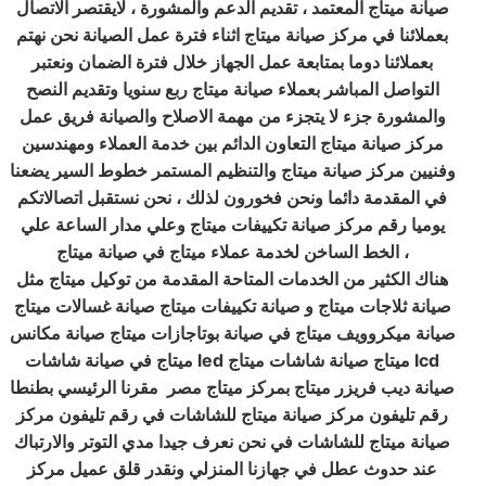
صيانة ميتاج المعتمد ، تقديم الدعم والمشورة ، لايقتصر الاتصال
بعملائنا في مركز صيانة ميتاج اثناء فترة عمل الصيانة نحن نهتم
بعملائنا دوما بمتابعة عمل الجهاز خلال فترة الضمان ونعتبر
التواصل المباشر بعملاء صيانة ميتاج ربع سنويا وتقديم النصح
والمشورة جزء لا يتجزء من مهمة الاصلاح والصيانة فريق عمل
مركز صيانة ميتاج التعاون الدائم بين خدمة العملاء ومهندسين
وفنيين مركز صيانة ميتاج والتنظيم المستمر خطوط السير يضعنا
في المقدمة دائما ونحن فخورون لذلك ، نحن نستقبل اتصالاتكم
يوميا رقم مركز صيانة تكييفات ميتاج وعلي مدار الساعة علي
الخط الساخن لخدمة عملاء ميتاج في صيانة ميتاج ،
هناك الكثير من الخدمات المتاحة المقدمة من توكيل ميتاج مثل
صيانة ثلاجات ميتاج و صيانة تكييفات ميتاج صيانة غسالات ميتاج
صيانة ميكروويف ميتاج في صيانة بوتاجازات ميتاج صيانة مكانس
ميتاج في صيانة شاشات led ميتاج صيانة شاشات ميتاج lcd
صيانة ديب فريزر ميتاج بمركز ميتاج مصر مقرنا الرئيسي بطنطا
رقم تليفون مركز صيانة ميتاج للشاشات في رقم تليفون مركز
صيانة ميتاج للشاشات في نحن نعرف جيدا مدي التوتر والارتباك
عند حدوث عطل في جهازنا المنزلي ونقدر قلق عميل مركز