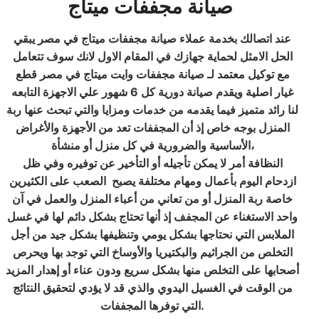
صيانة مجففات ميتاج
عند اتصالك بخدمة عملاء صيانة مجففات ميتاج في مصر يبقي
الحل الامثل لحماية جهازك في المقام الاول لانك سوف تتعامل
مع توكيل معتمد لـ صيانة مجففات وايت ميتاج في مصر قطع
غيار اصلية ويقدم صيانة دورية كل 6 شهور علي الاجهزة التابعه
لنا رائد متميز فيما يقدمه من خدمات ومزايا والتي تبحث عنها ربة
المنزل بوجه خاص إذ أن المجففات تعد من الأجهزة والأغراض
الأساسية والضرورية في كل منزل أو منشأة،
النظافة أمر لا يمكن تأجيله أو التأخير عن توفيره وفي ظل
ازدحام اليوم بأعمال ومهام مختلفة يصبح الصعب على الكثيرين
خاصة ربة المنزل أو من تعاني من أعباء المنزل والعمل في آن
واحد الاستغناء عن المجفف إذ أنها تحتاج بشكل دائم لها في غسل
الملابس التي نحتاجها بشكل يومي وتنظيفها بشكل جيد من أجل
التخلص من الجراثيم والبكتيريا والأوساخ التي توجد بها ويحرص
أصحابها على التخلص منها بشكل سريع ودون عناء أو إهدار المزيد
من الوقت في الغسيل اليدوي والذي قد لا يؤدي لتحقيق النتائج
التي توفرها المجففات.