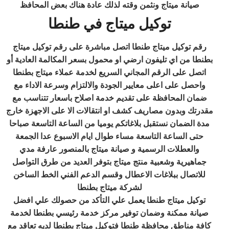
صيانة ميتاج ونثمن وقته لذلك عادة هناك بعض المحافظ
توكيل ميتاج في طنطا
رقم توكيل ميتاج طنطا اتصل مباشرة على رقم توكيل ميتاج
بطنطا من اي تليفون ارضي او محمول بسعر المكالمة العادية أو
اتصل على الرقم المجاني السريع لخدمة عملاء ميتاج بطنطا
واحصل على اعلى معايير الجودة والالتزام وسرعة الاداء مع
ضمان المحافظة على تقديم خدمة اصلاح باسعار تتناسب مع
مقدرتك وبدون مصاريف كشف او انتقالات الا على الاجهزة خارج
مدة الضمان نستقبل بلاغاتكم يوميا من الساعة التاسعة صباحا
حتى الساعة التاسعة مساء طوال ايام الاسبوع عدا الجمعة
والعطلات الرسمية و صيانة ميتاج بالمنصور عارفة مدي
جماهيرية وشعبية منتج ميتاج بتوفر العديد من طرق التواصل
للاتصال ببلاغات الاعطال وقسم الدعم الفني الخط الساخن
لشركة ميتاج بطنطا
توكيل ميتاج طنطا يعمل علي التأكد من حصولك علي افضل
صيانة ممكنة وضمان توفير مركز خدمة رئيسي بطنطا لخدمة
كافة مناطق محافظة طنطا
فتوكيل ميتاج بطنطا
لديه تعاقد مع