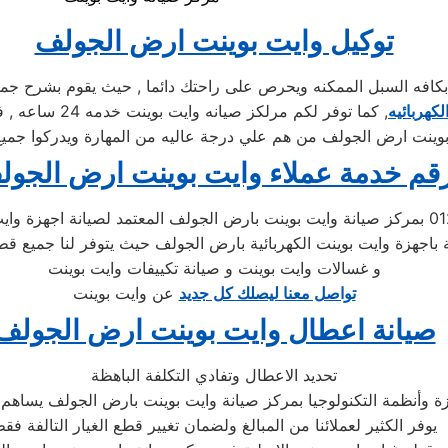
توكيل وايت بوينت ارض الجولف
ه السبل الممكنه ويحرص على راحتك دائما , حيث يقوم بشرح جميع ا
لكهربائيه
, كما توفر لكم
وينت ارض الجولف من هم علي درجة عاليه من المهارة ويدركوا جميع 
قم خدمة عملاء وايت بوينت ارض الجول
تحدث مع الدعم الفني لصيانة غسالات وايت بوينت 01283377353 بمركز صيانة وايت بوينت بارض الج
 باجهزة وايت بوينت الكهربائية بارض الجولف حيث يتوفر لنا جميع قط
و غسالات وايت بوينت و صيانة تكييفات وايت بوينت
تواصل معنا ليصلك كل جديد
عن وايت بوينت
صيانة اعطال وايت بوينت ارض الجولف
تحديد الاعطال وتفادي التكلفة الباهظة
ة وأنظمة التكنولوجيا بمركز صيانة وايت بوينت بارض الجولف يساهم ف
يوفر الكثير لعملائنا من المبالغ ولضمان تغيير قطع الغيار التالفة فق