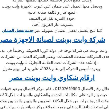
وكذلك قطع الغيار الأصلية، جميعها تضمنها الشركة
ويحصل معها العميل على ضمان علي عيوب الاجهزة وايت بوينت
قطع غيار و تكلفة صيانة عالية.
جودة االتبريد تقل في الصيف.
تسريب غاز الفريون أحيانا.
كما نتيح للعميل تفعيل الضمان بسهولة عبر
خدمة تفعيل الضمان
شركة وايت بوينت لصيانة الاجهزة مصر
إذ تتّحد هذه الشركات تحت العلامة التجاريّة لـ وايت بوينت ،
ويعود تأسيس الشركة إلى عام 1938م على يد لي بيونغ تشول،
ارقام شكاوي وايت بوينت مصر
اتصال 01207619993 ، قام مركز الاتصال بتوحيد قنوات الاتصال
 الخدمة والشكاوى والمبيعات خلال 30 ثانية ،
قت الذروة مرات من خلال الوكلاء المدربين والوديين والمهنيين ومتع
لى استعداد دائمًا للرد على جميع العملاء مركز صيانه وايت بوينت ف