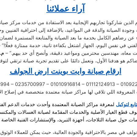
آراء عملائنا
فني في نفس اليوم، الجهاز اشتغل بكفاءة تانية، خدمة ممتازة فعلًا!” 
ت معاه، مهندسين محترمين ومواعيد دقيقة، وأنصح أي حد بيهم.” –
م.
ارقام صيانة وايت بوينت ارض الجولف
994 – 0235700997 – 01010916814 – 01112124913 – 0109
تابع لتوكيل
لف في مصر بالاحترافية والجودة العالية، حيث يمكن للعملاء الوثوق 