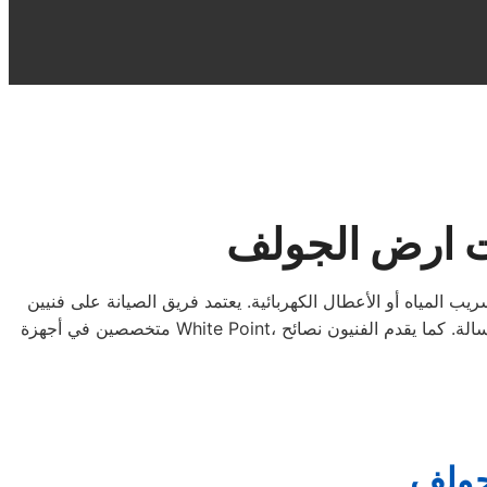
ت ارض الجولف
 المياه أو الأعطال الكهربائية. يعتمد فريق الصيانة على فنيين
، حيث يتم فحص الغسالة بدقة وتشخيص الأعطال واستبدال القطع التالفة بقطع أصلية لضمان استعادة كفاءة التشغيل وطول عمر الغسالة. كما يقدم الفنيون نصائح
White Point
متخصصين في أجهزة
جولف