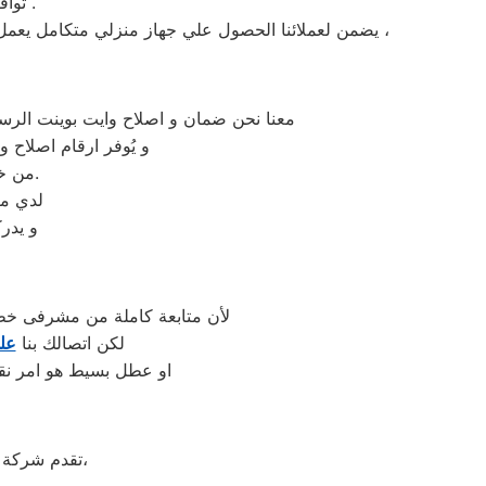
» توافر قطع غيار وايت بوينت الاصلية في مركز صيانة وايت بوينت بارض الجولف .
يضمن لعملائنا الحصول علي جهاز منزلي متكامل يعمل بأعلى مستوى من الكفاءة التي ينتظرها عملائنا ولتعزيز الثقة في مركز صيانة وايت بوينت ارض الجولف المعتمد بارض الجولف ،
معنا نحن ضمان و اصلاح وايت بوينت الرسم
و يُوفر ارقام اصلاح 
من خلال تخفيض أسعار تلك الخدمات والبُعد التام عن التكاليف المالية باهظة الثمن.
لدي مر
و يدر
لأن متابعة كاملة من مشرفى خطو
لكن اتصالك بنا
عل
او عطل بسيط هو امر نقد
على جميع الأجهزة المنزلية،
تقدم شركة