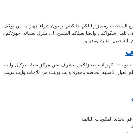
لمنتجات ومميزاتها لكم اذا كنتم تريدون شراء جهاز ما من توكيل
 مرلكز صيانه وايت بوينت خدمه 24 ساعه , فى تلقى شكواكم , وايضا يصلكم الفنيين الى منزل لصيانه اجهزتكم .
التفاصيل الفنية ومدربين
ف
ولف المعتمد لصيانة اجهزة وايت بوينت الكهربائية بمنازلكم , نتشرف نحن مركز صيانة توكيل وايت
ع الغيار الاصلية الخاصة باجهزة وايت بوينت من ثلاجات وايت بوينت
ي تحديد المكونات التالفة
ط