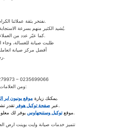
نفتخر بثقة عملائنا الكرام الذين شاركونا تجاربهم الإيجابية بعد الاستفادة من خدمات مركز صيانة وايت بوينت ارض الجولف.
يُشيد الكثير منهم بسرعة الاستجابة وجودة الصيانة والدقة في المواعيد، بالإضافة إلى احترافية الفنيين وحرصهم على استخدام قطع غيار أصلية.
كما عبّر عدد من العملاء عن رضاهم الكامل بخدمة ما بعد الصيانة والمتابعة المستمرة لضمان عمل الأجهزة بكفاءة عالية.
“طلبت صيانة للغسالة، وجاء ال
“أفضل مركز صيانة اتعامل
رضاكم هو هدفنا الأول، ونعمل دائمًا على تقديم تجربة صيانة ترتقي لتوقعاتكم.
2279973 – 0235699066
ومن العلامات المعروفة اللي تلاقي لها مراكز صيانة معتمدة متخصصة في إصلاح الأجهزة والعناية بها:
لمعرفة مراكز الصيانة المعتمدة وأحدث خدمات الدعم الفني.
: يمكنك زيارة
موقع يونيون اير ال
تقدر تشوف قطع الغيار الأصلية والخدمات المقدّمة لصيانة الغسالات والمكنسات وغيرها.
: عبر
صفحة توكيل هوفر
يوفر لك معلومات حول صيانة الثلاجات، أجهزة التبريد، والإستشارات الفنية الخاصة بها.
: موقع
توكيل وستنجهاوس
تتميز خدمات صيانة وايت بوينت ارض الجو