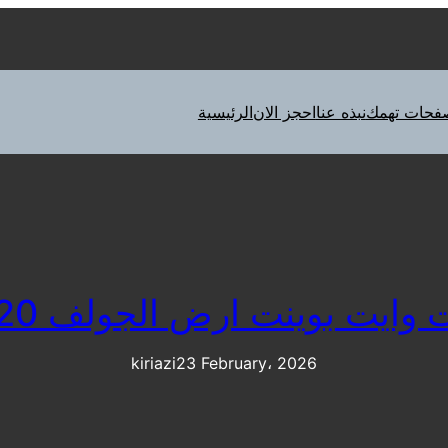
فحات تهمك
نبذه عنا
احجز الان
الرئيسية
يت بوينت ارض الجولف 0235682820
kiriazi
23 February، 2026