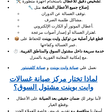
باستخدام أجهزة متطورة.
تشخيص دقيق للأعطال
🛠️
مثل:
إصلاح جميع الأعطال الشائعة
🔧
توقف الغسالة عن الدوران.
مشاكل طلمبة الصرف.
أعطال الموتور أو الكارت الإلكتروني.
اهتزاز الغسالة أو إصدار أصوات مزعجة.
قطع غيار أصلية من توكيل وايت بوينت
للحفاظ على
📦
عمر الغسالة وكفاءتها.
خدمة سريعة داخل مشتول السوق والمناطق القريبة
،
⏱️
مع إمكانية المعاينة الفورية بالمنزل.
نعمل علي
صيانة وايت بوينت
و
صيانة كلفينيتور
لماذا تختار مركز صيانة غسالات
وايت بوينت مشتول السوق؟
لأننا نوفر لكِ
ضمان حقيقي بعد الصيانة
على الأعطال
وقطع الغيار.
أسعارنا
منافسة
مع تقديم عروض خاصة للعملاء الجدد