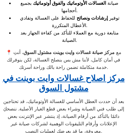
صيانة
الغسالات الأوتوماتيك والفوق أوتوماتيك
بجميع
أحجامها.
توفير
إرشادات ونصائح
للحفاظ على الغسالة وتفادي
الأعطال المتكررة.
متابعة دورية مع العملاء للتأكد من كفاءة الجهاز بعد
الصيانة.
📍 مع
مركز صيانة غسالات وايت بوينت مشتول السوق
، أنتِ
في أمان كامل، لأننا مش بس بنصلح الغسالة، لكن بنوفرلك
خدمة متكاملة تضمن راحة بالك وراحة أسرتك.
مركز اصلاح غسالات وايت بوينت في
مشتول السوق
بعد أن حددت العطل الأساسي للغسالة الأوتوماتيك، قد تحتاجين
إلى طلب فني الصيانة وشراء بعض قطع الغيار الأصلية. ننصحكِ
دائمًا بالتأكد من أرقام الصيانة، إذ ينتشر عبر الإنترنت بعض
الإعلانات وأرقام التليفونات الوهمية لشركات صيانة غير
معروفة، ما قد يعرضك لعمليات النصب.