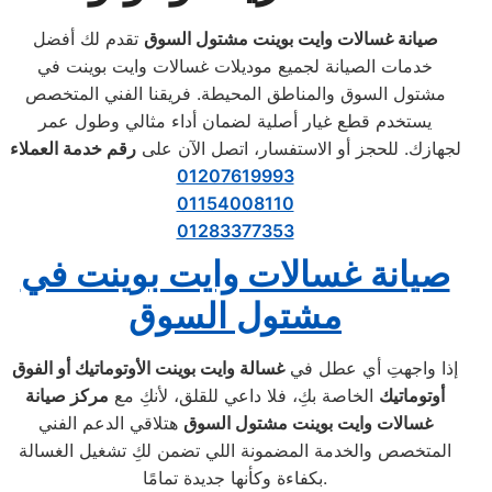
صيانة غسالات وايت بوينت مشتول السوق
تقدم لك أفضل
خدمات الصيانة لجميع موديلات غسالات وايت بوينت في
مشتول السوق والمناطق المحيطة. فريقنا الفني المتخصص
يستخدم قطع غيار أصلية لضمان أداء مثالي وطول عمر
لجهازك. للحجز أو الاستفسار، اتصل الآن على
رقم خدمة العملاء
01207619993
01154008110
01283377353
صيانة غسالات وايت بوينت في
مشتول السوق
إذا واجهتِ أي عطل في
غسالة وايت بوينت الأوتوماتيك أو الفوق
أوتوماتيك
الخاصة بكِ، فلا داعي للقلق، لأنكِ مع
مركز صيانة
غسالات وايت بوينت مشتول السوق
هتلاقي الدعم الفني
المتخصص والخدمة المضمونة اللي تضمن لكِ تشغيل الغسالة
بكفاءة وكأنها جديدة تمامًا.