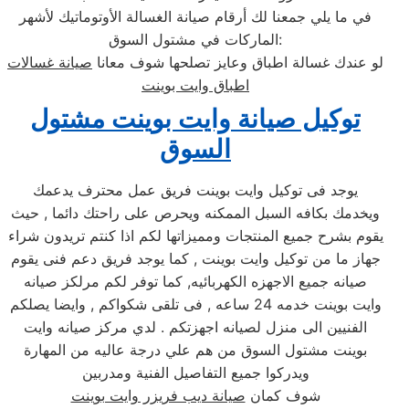
في ما يلي جمعنا لك أرقام صيانة الغسالة الأوتوماتيك لأشهر
الماركات في مشتول السوق:
لو عندك غسالة اطباق وعايز تصلحها شوف معانا
صيانة غسالات
اطباق وايت بوينت
توكيل صيانة وايت بوينت مشتول
السوق
يوجد فى توكيل وايت بوينت فريق عمل محترف يدعمك
ويخدمك بكافه السبل الممكنه ويحرص على راحتك دائما , حيث
يقوم بشرح جميع المنتجات ومميزاتها لكم اذا كنتم تريدون شراء
جهاز ما من توكيل وايت بوينت , كما يوجد فريق دعم فنى يقوم
صيانه جميع الاجهزه الكهربائيه, كما توفر لكم مرلكز صيانه
وايت بوينت خدمه 24 ساعه , فى تلقى شكواكم , وايضا يصلكم
الفنيين الى منزل لصيانه اجهزتكم . لدي مركز صيانه وايت
بوينت مشتول السوق من هم علي درجة عاليه من المهارة
ويدركوا جميع التفاصيل الفنية ومدربين
شوف كمان
صيانة ديب فريزر وايت بوينت