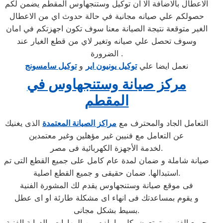
الاعطال بالاضافة الا ان توكيل وستنجهاوس المقطم يضمن لكم
حصولكم علي صيانه مجانية في حالة حدوث اي من الاعطال
الغير متوقعة نتيجة الصيانة معنا سوف تكون اجهزتكم في امان
وسوف تحصل علي صيانه وتغير لاي من قطع الغيار عند
الضرورة .
نعمل ايضا علي
توكيل يونيون اير
و
توكيل سامسونج
مركز صيانة وستنجهاوس في
المقطم
التعامل الجاد والمحترف مع
مراكز الصيانة المعتمدة
الذى يغنيك
عن التعامل مع فنيين غير مؤهلين وغير معتمدين
لخدمة الأجهزة الكهربائية فى مصر.
صيانة شاملة و ضمان لمدة عام كامل على جميع القطع التى تم
استبدالها. ضمان حقيقى و جميع القطع اصلية.
فى موقع صيانة وستنجهاوس يقدم لك المشورة الفنية
و يقوم بمساعدتك فى انهاء اى مشكلة طارئة او اى عطل
بسيط بشكل مجانى.
جميع الفنيين يتمتعون بكل ما يلزم من المهارات والدراية الفنية