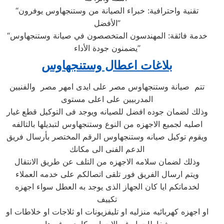
“تقنية واحترافية: خبراء الصيانة من وستنجهاوس يوفرون
الأفضل”
“خدمة فائقة: المهندسون المتخصصون في صيانة وستنجهاوس
يضمنون جودة الأداء”
بلاغات اعطال وستنجهاوس
تتم صيانة وستنجهاوس مصر على ايدى امهر مصر والفنيين
المدربيين على اعلى مستوى
وذلك لضمان جوده افضل للصيانه ويوجد فى التوكيل قطع غيار
اصليه لجميع الاجهزه من النوع وستنجهاوس لتبديلها بالتالفه
ويقوم توكيل صيانه وستنجهاوس الرقم المختصر بأرسال فريق
الدعم الفنى الى مكانك
وذلك لضمان سلامه الاجهزه من التلف عن طريق الانتقال
ويتم ارسال الفريق فور تلقى اتصالكم على خدمه العملاء
لخدماتكم ايا كان الجهاز الذى يوجد به العطل سواء اجهزه
تكييف
او اجهزه كهربائيه منزليه او تليفزيونات او ثلاجات او خلاطات او