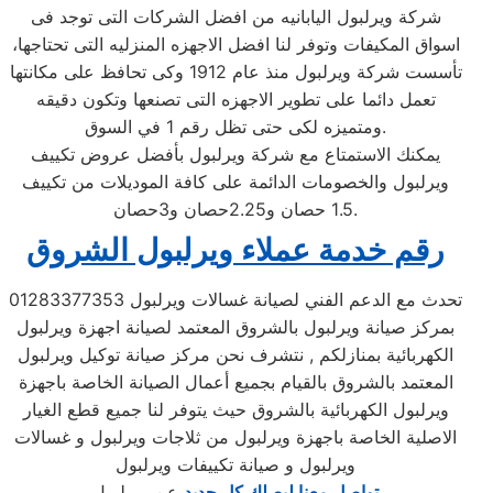
شركة ويرلبول اليابانيه من افضل الشركات التى توجد فى
اسواق المكيفات وتوفر لنا افضل الاجهزه المنزليه التى تحتاجها،
تأسست شركة ويرلبول منذ عام 1912 وكى تحافظ على مكانتها
تعمل دائما على تطوير الاجهزه التى تصنعها وتكون دقيقه
ومتميزه لكى حتى تظل رقم 1 في السوق.
يمكنك الاستمتاع مع شركة ويرلبول بأفضل عروض تكييف
ويرلبول والخصومات الدائمة على كافة الموديلات من تكييف
1.5 حصان و2.25حصان و3حصان.
رقم خدمة عملاء ويرلبول الشروق
تحدث مع الدعم الفني لصيانة غسالات ويرلبول 01283377353
بمركز صيانة ويرلبول بالشروق المعتمد لصيانة اجهزة ويرلبول
الكهربائية بمنازلكم , نتشرف نحن مركز صيانة توكيل ويرلبول
المعتمد بالشروق بالقيام بجميع أعمال الصيانة الخاصة باجهزة
ويرلبول الكهربائية بالشروق حيث يتوفر لنا جميع قطع الغيار
الاصلية الخاصة باجهزة ويرلبول من ثلاجات ويرلبول و غسالات
ويرلبول و صيانة تكييفات ويرلبول
تواصل معنا ليصلك كل جديد
عن ويرلبول