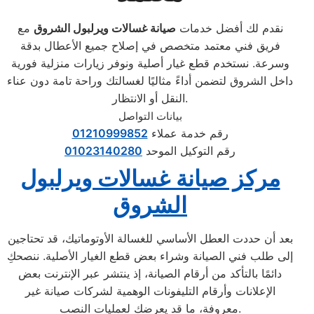
نقدم لك أفضل خدمات
صيانة غسالات ويرلبول الشروق
مع
فريق فني معتمد متخصص في إصلاح جميع الأعطال بدقة
وسرعة. نستخدم قطع غيار أصلية ونوفر زيارات منزلية فورية
داخل الشروق لتضمن أداءً مثاليًا لغسالتك وراحة تامة دون عناء
النقل أو الانتظار.
بيانات التواصل
رقم خدمة عملاء
01210999852
رقم التوكيل الموحد
01023140280
مركز صيانة غسالات ويرلبول
الشروق
بعد أن حددت العطل الأساسي للغسالة الأوتوماتيك، قد تحتاجين
إلى طلب فني الصيانة وشراء بعض قطع الغيار الأصلية. ننصحكِ
دائمًا بالتأكد من أرقام الصيانة، إذ ينتشر عبر الإنترنت بعض
الإعلانات وأرقام التليفونات الوهمية لشركات صيانة غير
معروفة، ما قد يعرضك لعمليات النصب.