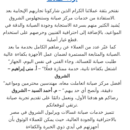
نفتخر بثقة عملائنا الكرام الذين شاركونا تجاربهم الإيجابية بعد
الاستفادة من خدمات مركز صيانة وستنجهلوس الشروق.
يُشيد الكثير منهم بسرعة الاستجابة وجودة الصيانة والدقة في
المواعيد، بالإضافة إلى احترافية الفنيين وحرصهم على استخدام
قطع غيار أصلية.
كما عبّر عدد من العملاء عن رضاهم الكامل بخدمة ما بعد
الصيانة والمتابعة المستمرة لضمان عمل الأجهزة بكفاءة عالية.
“طلبت صيانة للغسالة، وجاء الفني في نفس اليوم، الجهاز
اشتغل بكفاءة تانية، خدمة ممتازة فعلًا!” –
أ. منى إبراهيم –
الشروق
“أفضل مركز صيانة اتعاملت معاه، مهندسين محترمين ومواعيد
دقيقة، وأنصح أي حد بيهم.” –
م. أحمد السيد – الشروق
رضاكم هو هدفنا الأول، ونعمل دائمًا على تقديم تجربة صيانة
ترتقي لتوقعاتكم.
تتميز خدمات صيانة غسالات ويرلبول الشروق في مصر
بالاحترافية والجودة العالية، حيث يمكن للعملاء الوثوق بأن
أجهزتهم في أيدي ذوي الخبرة والكفاءة